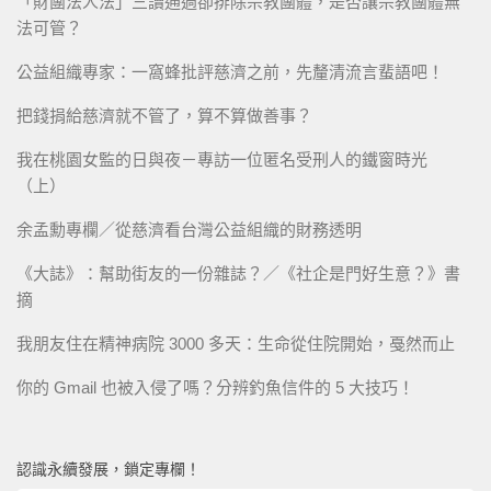
「財團法人法」三讀通過卻排除宗教團體，是否讓宗教團體無
法可管？
公益組織專家：一窩蜂批評慈濟之前，先釐清流言蜚語吧！
把錢捐給慈濟就不管了，算不算做善事？
我在桃園女監的日與夜－專訪一位匿名受刑人的鐵窗時光
（上）
余孟勳專欄／從慈濟看台灣公益組織的財務透明
《大誌》：幫助街友的一份雜誌？／《社企是門好生意？》書
摘
我朋友住在精神病院 3000 多天：生命從住院開始，戞然而止
你的 Gmail 也被入侵了嗎？分辨釣魚信件的 5 大技巧！
認識永續發展，鎖定專欄！