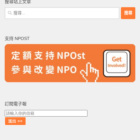
搜尋站上文章
搜
尋
關
鍵
支持 NPOST
字:
訂閱電子報