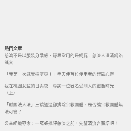
熱門文章
慈濟不是以服裝分階級、靜思堂用的是銅瓦，慈濟人澄清網路
謠言
「我第一次感覺這麼爽！」手天使首位使用者的體驗心得
我在桃園女監的日與夜－專訪一位匿名受刑人的鐵窗時光
（上）
「財團法人法」三讀通過卻排除宗教團體，是否讓宗教團體無
法可管？
公益組織專家：一窩蜂批評慈濟之前，先釐清流言蜚語吧！