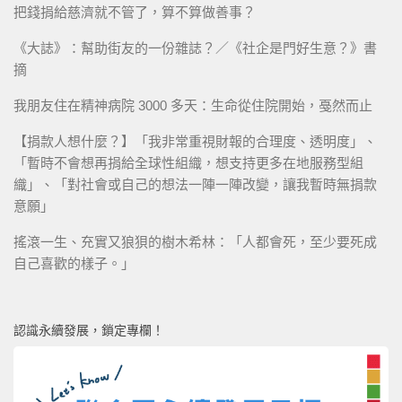
把錢捐給慈濟就不管了，算不算做善事？
《大誌》：幫助街友的一份雜誌？／《社企是門好生意？》書
摘
我朋友住在精神病院 3000 多天：生命從住院開始，戞然而止
【捐款人想什麼？】「我非常重視財報的合理度、透明度」、
「暫時不會想再捐給全球性組織，想支持更多在地服務型組
織」、「對社會或自己的想法一陣一陣改變，讓我暫時無捐款
意願」
搖滾一生、充實又狼狽的樹木希林：「人都會死，至少要死成
自己喜歡的樣子。」
認識永續發展，鎖定專欄！