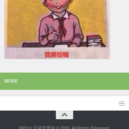
MORE
NPOst 公益交流站 © 2026. All Rights Reserved.