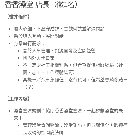
香香澡堂 店長（徵1名）
【徵才條件】
膽大心細，不墨守成規，喜歡嘗試並解決問題
樂於與人互動、展開對話
方案執行需求：
善於人事管理、資源開發及空間經營
國內外大學畢業
不一定要社工相關科系，但希望提供相關經驗（社
團、志工、工作經驗皆可）
具機車／汽車駕照佳，沒有也可，但希望會騎腳踏車
（？）
【工作內容】
澡堂營運規劃：協助香香澡堂營運，一起規劃澡堂的未
來！
管理澡堂倉儲物流：澡堂雖小，但五臟俱全！歡迎擅
長收納的空間魔法師