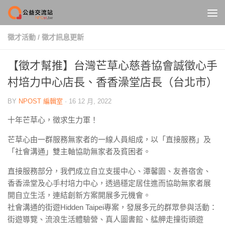
Skip to content
徵才活動
/
徵才訊息更新
【徵才幫推】台灣芒草心慈善協會誠徵心手
村培力中心店長、香香澡堂店長（台北市）
BY
NPOST 編輯室
·
16 12 月, 2022
十年芒草心，徵求生力軍！
芒草心由一群服務無家者的一線人員組成，以「直接服務」及
「社會溝通」雙主軸協助無家者及貧困者。
直接服務部分，我們成立自立支援中心、潭馨園、友善宿舍、
香香澡堂及心手村培力中心，透過穩定居住進而協助無家者展
開自立生活，連結創新方案開展多元機會。
社會溝通的街遊Hidden Taipei專案，發展多元的群眾參與活動：
街遊導覽、流浪生活體驗營、真人圖書館、艋舺走撞街頭遊