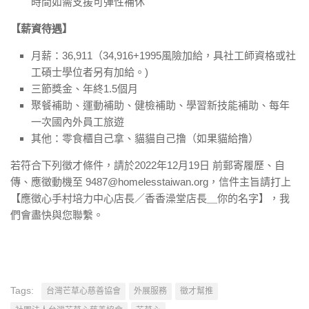
時間如需支援可彈性補休
【薪資待遇】
月薪：36,911（34,916+1995風險加給，具社工師資格或社
工碩士學位者另有加給。)
三節獎金、年終1.5個月
聚餐補助、運動補助、健檢補助、學習新技能補助、每年
一次國內外員工旅遊
其他：零食櫃自己拿、貓貓自己撸（如果貓給撸）
若符合下列徵才條件，請於2022年12月19日 前郵寄履歷、自
傳、應徵動機至 9487@homelesstaiwan.org，信件主旨請打上
【應徵心手村培力中心店長／香香澡堂店長＿你的名字】，我
們會盡快與您聯繫。
Tags:
台灣芒草心慈善協會
外展服務
徵才幫推