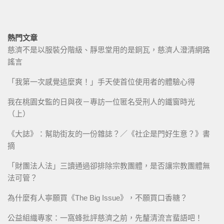
熱門文章
慈濟不是以服裝分階級、靜思堂用的是銅瓦，慈濟人澄清網路
謠言
「我第一次感覺這麼爽！」手天使首位使用者的體驗心得
我在桃園女監的日與夜－專訪一位匿名受刑人的鐵窗時光
（上）
《大誌》：幫助街友的一份雜誌？／《社企是門好生意？》書
摘
「財團法人法」三讀通過卻排除宗教團體，是否讓宗教團體無
法可管？
為什麼有人寧願買《The Big Issue》，不願買口香糖？
公益組織專家：一窩蜂批評慈濟之前，先釐清流言蜚語吧！