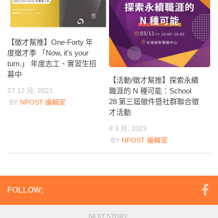
【徵才幫推】One-Forty 年
度徵才季 「Now, it’s your
turn.」 年度志工、實習生招
募中
【活動/徵才幫推】探索永續
27 12 月, 2021
職涯的 N 種可能：School
28 第三屆徵件暨社群聯合徵
BY
NPOST 編輯室
才活動
8 3 月, 2023
BY
NPOST 編輯室
FOLLOW:
NEXT STORY