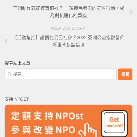
三個動作就能復育植被？ 一項農民參與的氣候行動，成
為對抗暖化的契機
PREVIOUS STORY
【活動幫推】誰嚮往公民社會？2022 亞洲公益指數發佈
暨世代對話論壇
搜尋站上文章
搜
尋
關
鍵
支持 NPOST
字: