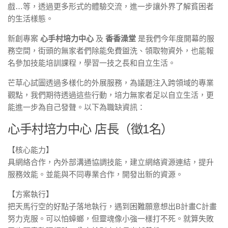
戲…等，透過更多形式的體驗交流，進一步讓外界了解貧困者
的生活樣態。
新創專案
心手村培力中心
及
香香澡堂
是我們今年度開幕的服
務空間，街頭的無家者們除能免費盥洗、領取物資外，也能報
名參加技能培訓課程，學習一技之長和自立生活。
芒草心試圖透過多樣化的外展服務，為議題注入跨領域的專業
觀點，我們期待透過這些行動，培力無家者足以自立生活，更
能進一步為自己發聲。以下為職缺資訊：
心手村培力中心 店長（徵1名）
【核心能力】
具網絡合作，內外部溝通協調技能，建立網絡資源連結，提升
服務效能。並能與不同專業合作，開發出新的資源。
【方案執行】
把天馬行空的好點子落地執行，遇到困難願意想出B計畫C計畫
努力克服。可以怕蟑螂，但靈魂像小強一樣打不死。就算失敗