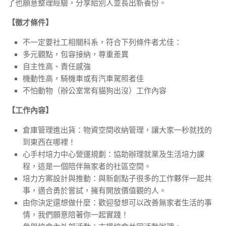
了也願意整理經驗，分享給別人並長出新養份。
【徵才條件】
不一定要社工相關科系，符合下列條件者尤佳：
多元觀點，包容接納，尊重差異
自主性高、責任感強
機動性高，騎機車或有汽車駕照者佳
不怕動物（辦公室常有貓狗出沒）工作內容
【工作內容】
倉庫管理進出貨：物資空間收納管理，讓大家一秒就找的
到東西在哪裡！
心手村培力中心營運規劃：協助辦理就業及生活培力課
程，這是一個陪伴無家者的社區空間。
培力方案設計與推動：與新創點子很多的工作夥伴一起共
事，適合勇於嘗試，擁有開放價值觀的人。
由你決定還想做什麼：歡迎發想可以改善無家者生活的事
情，我們願意陪著你一起實踐！