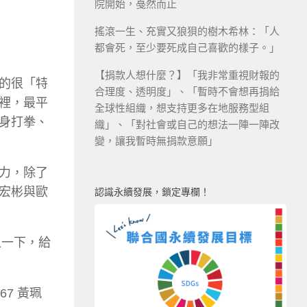
院開始，戞然而止
搖滾一生、充實又狼狽的樹木希林：「人
都會死，至少要死成自己喜歡的樣子。」
【捐款人想什麼？】「我非常重視財報的
的很「特
合理度、透明度」、「暫時不會想再捐給
裡，最平
全球性組織，想支持更多在地服務型組
身打拳、
織」、「對社會或自己的想法一陣一陣改
變，讓我暫時無捐款意願」
力，除了
宏彬與歐
認識永續發展，鎖定專欄！
血一下，給
7 黃珮