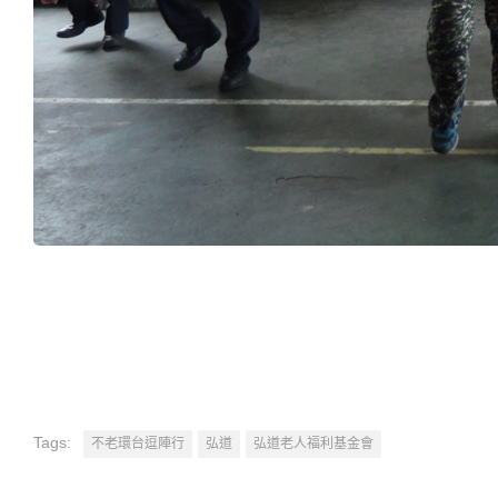
Tags:
不老環台逗陣行
弘道
弘道老人福利基金會