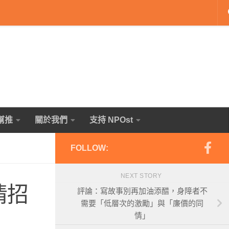
幫推
關於我們
支持 NPOst
FOLLOW:
NEXT STORY
情招
評論：寫故事別再加油添醋，身障者不
需要「低層次的激勵」與「廉價的同
情」