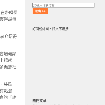
經在帶領長
獲得最無
訂閱粉絲團，好文不漏接！
分享介紹得
會場最顯
上揚起
多偏鄉社
、裝酷
有點混
直說「謝
熱門文章