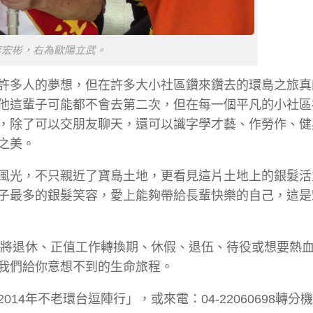
李宏彬，右為歐陽立武。
許多人的夢想，但在許多大小社區鑽來鑽去的環島之旅真
他這輩子可能都不會去第二次，但在每一個平凡的小社區
，除了可以交朋友聊天，還可以識字學才藝、作勞作、健
之美。
風光，不只親近了寶島土地，更看見這片土地上的銀髮活
子最多的銀髮笑容，愛上能夠帶給長輩快樂的自己，這是
即將退休、正值工作轉換期、休假、退伍、待役或想要熱
我們給你意想不到的生命旅程。
年不老環台逗陣行」，或來電：04-22060698轉分機6