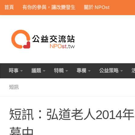
首頁
有你的參與，讓改變發生
關於 NPOst
Skip to content
時事
議題
特輯
專欄
公益策略
短訊
短訊：弘道老人2014
募中