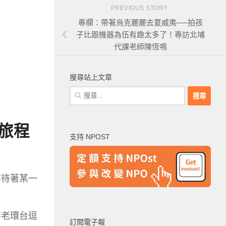
PREVIOUS STORY
專欄：帶著烏克麗麗去夏威夷──拍孩
子比跟機器為伍有趣太多了！專訪北埔
代課老師陳恆鳴
搜尋站上文章
搜
尋
關
旅
程
鍵
支持 NPOST
字:
等待著某一
不老環台逗
訂閱電子報