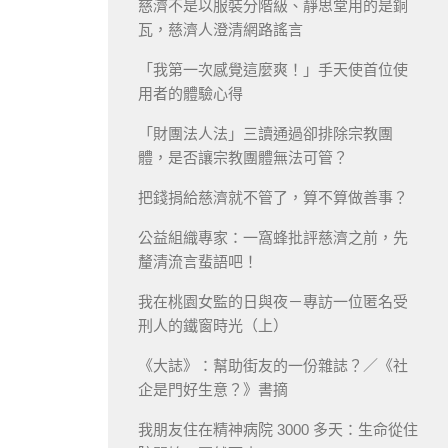
慈濟不是以服裝分階級、靜思堂用的是銅
瓦，慈濟人澄清網路謠言
「我第一次感覺這麼爽！」手天使首位使
用者的體驗心得
「財團法人法」三讀通過卻排除宗教團
體，是否讓宗教團體無法可管？
把錢捐給慈濟就不管了，算不算做善事？
公益組織專家：一窩蜂批評慈濟之前，先
釐清流言蜚語吧！
我在桃園女監的日與夜－專訪一位匿名受
刑人的鐵窗時光（上）
《大誌》：幫助街友的一份雜誌？／《社
企是門好生意？》書摘
我朋友住在精神病院 3000 多天：生命從住