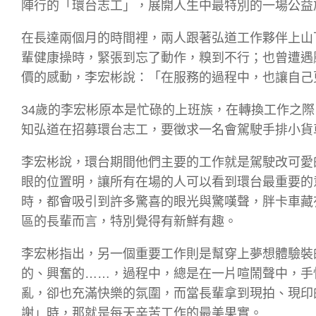
陣行的「環台志工」，展開人生中最特別的一場公益
在長達兩個月的時間裡，兩人跟著弘道工作夥伴上山下
輩健康操時，緊張到忘了動作，糗到不行；也曾遭遇
價的感動，李宏彬說：「在服務的過程中，也讓自己
34歲的李宏彬原本是忙碌的上班族，在轉換工作之
知弘道在招募環台志工，要徵求一名會駕駛手排小貨
李宏彬說，環台期間他們主要的工作就是駕駛改可愛
眼的位置明，讓所有在場的人可以看到環台最重要的
時，都會吸引到許多驚喜的眼光與驚嘆聲，胖卡車藏
區的長輩而言，特別覺得有新鮮有趣。
李宏彬指出，另一個重要工作則是幫穿上夢想體驗裝
的、興奮的……，過程中，總是在一片喧鬧聲中，手
亂，卻也充滿快樂的氛圍，而當長輩拿到現拍、現印
謝」時，那就是每天辛苦工作的最美果實。