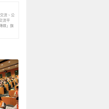
業交流、公
交流平
傳媒」旗