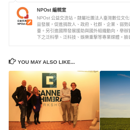
NPOst 編輯室
NPOst 公益交流站，隸屬社團法人臺灣數位
益發展，促進捐款人、政府、社群、企業、弱勢
臺。另引進國際發展援助與國外組織動向，舉辦
下之泛科學、泛科技、娛樂重擊等專業媒體。臉書：https://
YOU MAY ALSO LIKE...