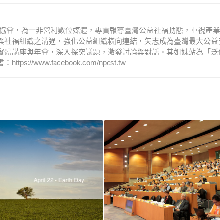
文化協會，為一非營利數位媒體，專責報導臺灣公益社福動態，重視產
與社福組織之溝通，強化公益組織橫向連結，矢志成為臺灣最大公益
實體講座與年會，深入探究議題，激發討論與對話。其姐妹站為「泛
www.facebook.com/npost.tw