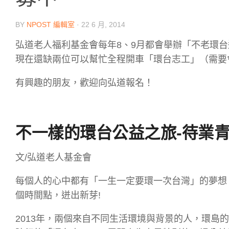
BY
NPOST 編輯室
·
22 6 月, 2014
弘道老人福利基金會每年8、9月都會舉辦「不老環台
現在還缺兩位可以幫忙全程開車「環台志工」（需要
有興趣的朋友，歡迎向弘道報名！
不一樣的環台公益之
旅-待業
文/弘道老人基金會
每個人的心中都有「一生一定要環一次台灣」的夢想，
個時間點，迸出新芽!
2013年，兩個來自不同生活環境與背景的人，環島