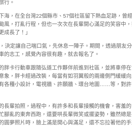
旅行。
海，在全台灣22個縣市、57個社區留下熱血足跡，曾
颱風，打亂行程，但也一次次在長輩開心滿足的笑容中，
更成長了！」
際，決定讓自己喘口氣，先休息一陣子。期間，透過朋友
車的志工，感覺內容很有趣，就去報名了。
的胖卡行動車跟隨弘道工作夥伴前進到社區，並將車停在
意象，胖卡經過改裝，每當有如羽翼般的兩邊側門緩緩向
有各種小設計，電視牆、許願牆、環台地圖……等，對許
的長輩拍照，過程中，有許多和長輩接觸的機會，害羞的
忙腳亂的東奔西跑，還要哄長輩微笑或擺姿勢，雖然總是
的圓夢照片時，臉上滿是開心與滿足，還不忘拉著他的手