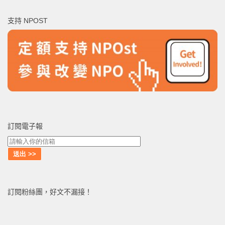
鍵
支持 NPOST
字:
訂閱電子報
訂閱粉絲團，好文不漏接！