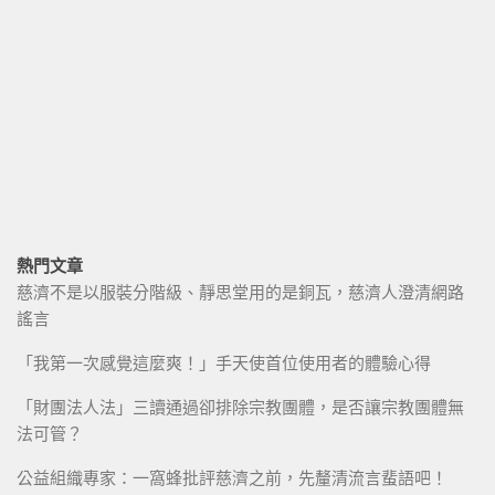
熱門文章
慈濟不是以服裝分階級、靜思堂用的是銅瓦，慈濟人澄清網路
謠言
「我第一次感覺這麼爽！」手天使首位使用者的體驗心得
「財團法人法」三讀通過卻排除宗教團體，是否讓宗教團體無
法可管？
公益組織專家：一窩蜂批評慈濟之前，先釐清流言蜚語吧！