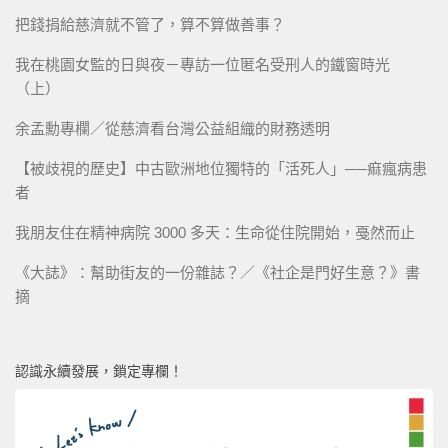
把錢捐給慈濟就不管了，算不算做善事？
我在桃園女監的日與夜－專訪一位匿名受刑人的鐵窗時光
（上）
余孟勳專欄／從慈濟看台灣公益組織的財務透明
【被歧視的歷史】中古歐洲地位獨特的「活死人」──痲瘋病患
者
我朋友住在精神病院 3000 多天：生命從住院開始，戞然而止
《大誌》：幫助街友的一份雜誌？／《社企是門好生意？》書
摘
認識永續發展，鎖定專欄！