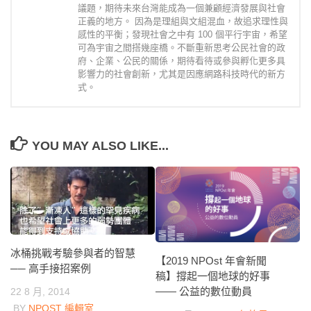
議題，期待未來台灣能成為一個兼顧經濟發展與社會
正義的地方。 因為是理組與文組混血，故追求理性與
感性的平衡；發現社會之中有 100 個平行宇宙，希望
可為宇宙之間搭幾座橋。不斷重新思考公民社會的政
府、企業、公民的關係，期待看待或參與孵化更多具
影響力的社會創新，尤其是因應網路科技時代的新方
式。
YOU MAY ALSO LIKE...
冰桶挑戰考驗參與者的智慧
【2019 NPOst 年會新聞
── 高手接招案例
稿】撐起一個地球的好事
—— 公益的數位動員
22 8 月, 2014
BY
NPOST 編輯室