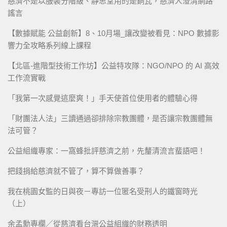
慈濟不是以服裝分階級、靜思堂用的是銅瓦，慈濟人澄清網路
謠言
【數據賦能 公益創新】8、10月場_讓改變被看見：NPO 數據影
響力全攻略系列線上課程
【北區-進階型技術工作坊】公益特攻隊：NGO/NPO 的 AI 高效
工作流實戰
「我第一次感覺這麼爽！」手天使首位使用者的體驗心得
「財團法人法」三讀通過卻排除宗教團體，是否讓宗教團體無
法可管？
公益組織專家：一窩蜂批評慈濟之前，先釐清流言蜚語吧！
把錢捐給慈濟就不管了，算不算做善事？
我在桃園女監的日與夜－專訪一位匿名受刑人的鐵窗時光
（上）
余孟勳專欄／從慈濟看台灣公益組織的財務透明