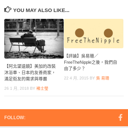
YOU MAY ALSO LIKE...
【評論】吳易珊／
FreeTheNipple之後，我們自
【阿北望遠鏡】美加的改裝
由了多少？
沐浴車、日本的友善商家，
22 4 月, 2015
BY
吳 易珊
滿足街友的需求與尊嚴
26 1 月, 2018
BY
褚士瑩
FOLLOW: