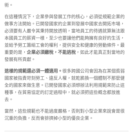
術。
在這種情況下，企業參與發展工作的核心，必須從規範企業的
做事方法開始。已開發國家的企業到發展中國家去開拓市場，
必須要有人嚴令其秉持開放透明，當地員工的待遇就算無法跟
本國員工的薪資一樣，至少也要讓他們能夠擁有良好的生活，
並給予勞工籌組工會的權利，提供安全和健康的勞動條件。最
重要的是，
企業必須繳稅，不能逃稅
，如此才能真正對當地的
發展有所貢獻。
這樣的規範還必須一體適用。
很多跨國公司會因為在某個貧弱
國家被指責苛刻勞工、違反人權，就乾脆換一個體制不那麼健
全的國家來做生意。已開發國家必須想辦法利用規範來防止這
種事，在貿易協定的訂定過程中，就必須把這些概念都放進
去。
當然，這些規範也不能過度嚴格，否則對小型企業來說會是很
沉重的負擔，反而會排擠掉小型的優良企業。