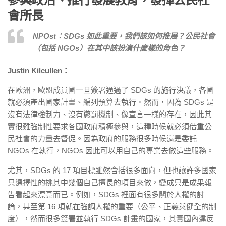
會所長
NPOst：SDGs 如此重要，我們該如何推展？公民社會
（包括 NGOs）在其中該扮演什麼樣的角色？
Justin Kilcullen：
在歐洲，歐盟成員國一旦簽署通過了 SDGs 的施行決議，各國
就必須產出國家計畫、編列預算去執行。然而，因為 SDGs 是
沒有法律強制力、沒有懲罰機制、像宣言一樣的存在，因此其
實很難強制性要求各國政府積極參與，這種時候就必須借重公
民社會的力量去督促。因為政府的服務很多時候還是委託
NGOs 在執行，NGOs 因此可以用自己的專業去做這些服務。
尤其，SDGs 的 17 項目標雖然含括很多面向，但也讓許多國家
只選擇性的挑其中幾個自己擅長的項目來做，變成只是成果報
告看起來漂亮而已。例如，SDGs 裡面有很多關於人權的討
論，甚至第 16 項就在強調人權的重要（公平、正義與健全的制
度），然而很多簽署並執行 SDGs 計畫的國家，其實國內違反