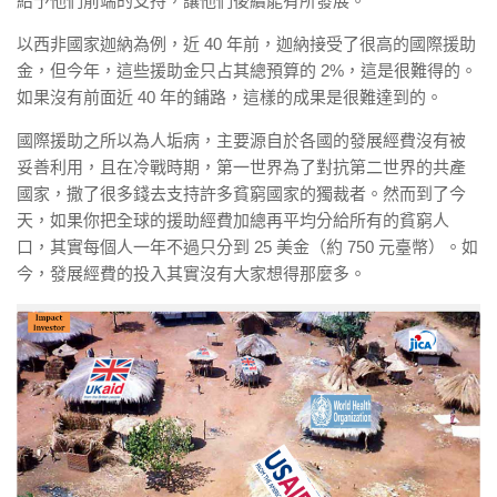
給予他們前端的支持，讓他們後續能有所發展。
以西非國家迦納為例，近 40 年前，迦納接受了很高的國際援助
金，但今年，這些援助金只占其總預算的 2%，這是很難得的。
如果沒有前面近 40 年的鋪路，這樣的成果是很難達到的。
國際援助之所以為人垢病，主要源自於各國的發展經費沒有被
妥善利用，且在冷戰時期，第一世界為了對抗第二世界的共產
國家，撒了很多錢去支持許多貧窮國家的獨裁者。然而到了今
天，如果你把全球的援助經費加總再平均分給所有的貧窮人
口，其實每個人一年不過只分到 25 美金（約 750 元臺幣）。如
今，發展經費的投入其實沒有大家想得那麼多。