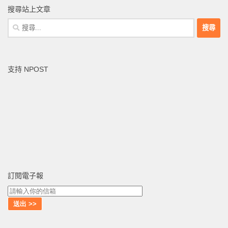
搜尋站上文章
搜
尋
關
鍵
支持 NPOST
字:
訂閱電子報