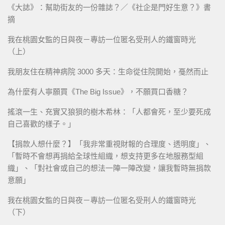
《大誌》：幫助街友的一份雜誌？／《社企是門好生意？》書
摘
我在桃園女監的日與夜－專訪一位匿名受刑人的鐵窗時光
（上）
我朋友住在精神病院 3000 多天：生命從住院開始，戞然而止
為什麼有人寧願買《The Big Issue》，不願買口香糖？
搖滾一生、充實又狼狽的樹木希林：「人都會死，至少要死成
自己喜歡的樣子。」
【捐款人想什麼？】「我非常重視財報的合理度、透明度」、
「暫時不會想再捐給全球性組織，想支持更多在地服務型組
織」、「對社會或自己的想法一陣一陣改變，讓我暫時無捐款
意願」
我在桃園女監的日與夜－專訪一位匿名受刑人的鐵窗時光
（下）