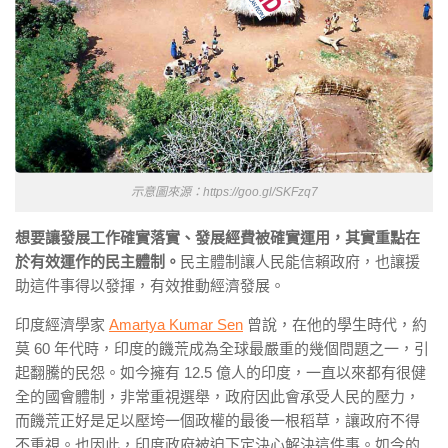
示意圖來源：https://goo.gl/SKFzq7
想要讓發展工作確實落實、發展經費被確實運用，其實重點在
於有效運作的民主體制。
民主體制讓人民能信賴政府，也讓援
助這件事得以發揮，有效推動經濟發展。
印度經濟學家
Amartya Kumar Sen
曾說，在他的學生時代，約
莫 60 年代時，印度的饑荒成為全球最嚴重的幾個問題之一，引
起翻騰的民怨。如今擁有 12.5 億人的印度，一直以來都有很健
全的國會體制，非常重視選舉，政府因此會承受人民的壓力，
而饑荒正好是足以壓垮一個政權的最後一根稻草，讓政府不得
不重視。也因此，印度政府被迫下定決心解決這件事。如今的