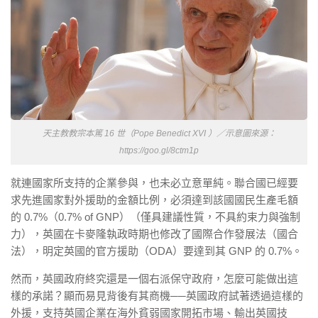
天主教教宗本篤 16 世（Pope Benedict XVI ）／示意圖來源：
https://goo.gl/8ctm1p
就連國家所支持的企業參與，也未必立意單純。聯合國已經要
求先進國家對外援助的金額比例，必須達到該國國民生產毛額
的 0.7%（0.7% of GNP）（僅具建議性質，不具約束力與強制
力），英國在卡麥隆執政時期也修改了國際合作發展法（國合
法），明定英國的官方援助（ODA）要達到其 GNP 的 0.7%。
然而，英國政府終究還是一個右派保守政府，怎麼可能做出這
樣的承諾？顯而易見背後有其商機
──
英國政府試著透過這樣的
外援，支持英國企業在海外貧弱國家開拓市場、輸出英國技