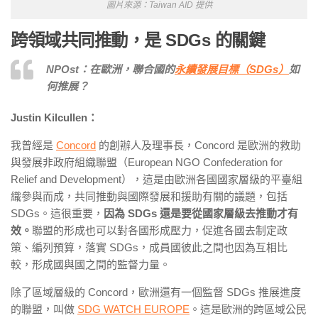
圖片來源：Taiwan AID 提供
跨領域共同推動，是
SDGs
的關鍵
NPOst：在歐洲，聯合國的
永續發展目標（SDGs）
如
何推展？
Justin Kilcullen：
我曾經是
Concord
的創辦人及理事長，Concord 是歐洲的救助
與發展非政府組織聯盟（European NGO Confederation for
Relief and Development），這是由歐洲各國國家層級的平臺組
織參與而成，共同推動與國際發展和援助有關的議題，包括
SDGs。這很重要，
因為 SDGs 還是要從國家層級去推動才有
效。
聯盟的形成也可以對各國形成壓力，促進各國去制定政
策、編列預算，落實 SDGs，成員國彼此之間也因為互相比
較，形成國與國之間的監督力量。
除了區域層級的 Concord，歐洲還有一個監督 SDGs 推展進度
的聯盟，叫做
SDG WATCH EUROPE
。這是歐洲的跨區域公民