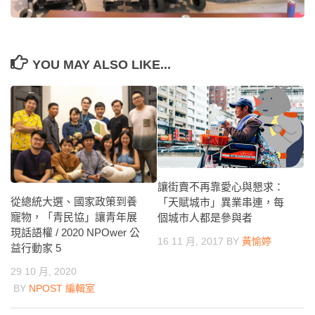
YOU MAY ALSO LIKE...
讓街賣不再靠愛心與懇求：
從總統大選、國家政策到養
「天賦城市」異業串連，每
寵物，「青民協」讓青年展
個城市人都是參與者
現話語權 / 2020 NPOwer 公
16 11 月, 2017
BY
黃愉婷
益行動家 5
29 10 月, 2020
BY
NPOST 編輯室