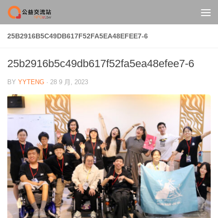
Skip to content
25B2916B5C49DB617F52FA5EA48EFEE7-6
25b2916b5c49db617f52fa5ea48efee7-6
BY
YYTENG
·
28 9 月, 2023