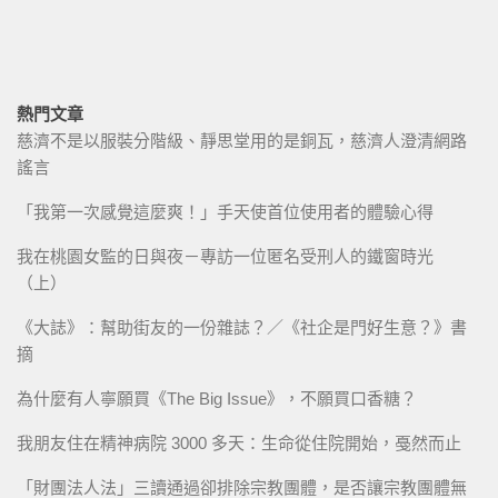
熱門文章
慈濟不是以服裝分階級、靜思堂用的是銅瓦，慈濟人澄清網路
謠言
「我第一次感覺這麼爽！」手天使首位使用者的體驗心得
我在桃園女監的日與夜－專訪一位匿名受刑人的鐵窗時光
（上）
《大誌》：幫助街友的一份雜誌？／《社企是門好生意？》書
摘
為什麼有人寧願買《The Big Issue》，不願買口香糖？
我朋友住在精神病院 3000 多天：生命從住院開始，戞然而止
「財團法人法」三讀通過卻排除宗教團體，是否讓宗教團體無