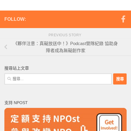
FOLLOW:
PREVIOUS STORY
《夥伴注意：真礙放送中！》Podcast營隊紀錄 協助身
障者成為無礙創作家
搜尋站上文章
搜
尋
關
鍵
支持 NPOST
字: