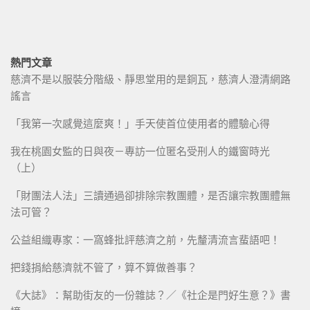
熱門文章
慈濟不是以服裝分階級、靜思堂用的是銅瓦，慈濟人澄清網路
謠言
「我第一次感覺這麼爽！」手天使首位使用者的體驗心得
我在桃園女監的日與夜－專訪一位匿名受刑人的鐵窗時光
（上）
「財團法人法」三讀通過卻排除宗教團體，是否讓宗教團體無
法可管？
公益組織專家：一窩蜂批評慈濟之前，先釐清流言蜚語吧！
把錢捐給慈濟就不管了，算不算做善事？
《大誌》：幫助街友的一份雜誌？／《社企是門好生意？》書