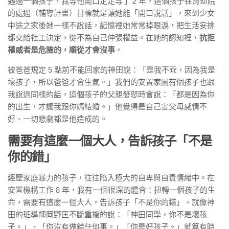
遇過一個孩子，我等他開口足足等了 2 年，這個孩子在育幼院
的處遇（輔導計畫）目標就是讓她能「開口說話」，來到少女
中途之家後她一樣不說話，記憶裡她常常掉眼淚，把生活安排
都交給社工決定，從不為自己伸張權益。在她的認知裡，
抗拒
權威者是危險的，順從才會沒事
。
被爸爸規定 5 點前不能回家的神田說：
「是我不乖，因為我是
壞孩子，所以爸爸才會生氣。」
我們的安置家園有個孩子也跟
我說過同樣的話，這個孩子的父親發怒時會說：「都是因為你
的出生，才讓我跟你媽結婚。」他覺得是自己害父母感情不
好、一切悲劇都是他造成的。
需要有這麼一個大人，告訴孩子「不是
你的錯」
經歷家庭暴力的孩子，往往陷入極大的自卑與自責情緒中。在
安置機構工作 8 年，我有一個很深的體會：扭轉一個孩子的生
命，需要有這麼一個大人，告訴孩子「不是你的錯」。就像神
田的班導師岡野匡不斷重複的說：
「神田同學，你不是壞孩
子。」、「你沒有做錯任何事。」「你是好孩子。」
就算有時