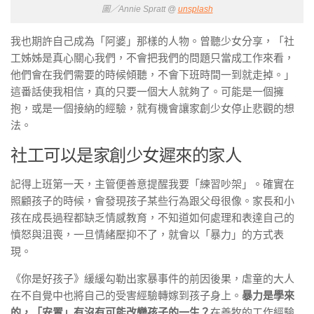
圖／Annie Spratt @
unsplash
我也期許自己成為「阿婆」那樣的人物。曾聽少女分享，「社
工姊姊是真心關心我們，不會把我們的問題只當成工作來看，
他們會在我們需要的時候傾聽，不會下班時間一到就走掉。」
這番話使我相信，真的只要一個大人就夠了。可能是一個擁
抱，或是一個接納的經驗，就有機會讓家創少女停止悲觀的想
法。
社工可以是家創少女遲來的家人
記得上班第一天，主管便善意提醒我要「練習吵架」。確實在
照顧孩子的時候，會發現孩子某些行為跟父母很像。家長和小
孩在成長過程都缺乏情感教育，不知道如何處理和表達自己的
憤怒與沮喪，一旦情緒壓抑不了，就會以「暴力」的方式表
現。
《你是好孩子》緩緩勾勒出家暴事件的前因後果，虐童的大人
在不自覺中也將自己的受害經驗轉嫁到孩子身上。
暴力是學來
的，「安置」有沒有可能改變孩子的一生？
在善牧的工作經驗