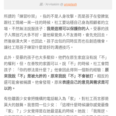
圖／Al-Hakiim @
unsplash
所謂的「練習吵架」，指的不是人身攻擊，而是孩子在發脾氣
跟社工情緒一來一往的時候，社工要站穩自己身為照顧者的立
場，不然無法說服孩子：
我是這裡可以保護你的人
。受暴的孩
子人際技巧大多不好，當他察覺旁人不友善時，會先兇回去，
然後崩潰大哭。也因此，孩子出包的同時反而也在創造機會，
讓社工陪孩子練習什麼是好的溝通技巧。
此外，受暴的孩子也大多壓抑，他們在原生家庭沒有說「不」
的權利，但，在善牧的家園可以。說「不」的時候，社工會問
孩子：「你的想法是什麼？」他會因此得到一個新的經驗：
原
來我說「不」是被允許的，原來我說「不」不會被打
，相反的
還可能會被稱讚。他會發現，原來
表達自己的意見與需求是可
以的。
有些離園少女會把機構的電話輸入為「家」，對社工而言那是
莫大的鼓舞。我曾問一位少女：「這裡什麼時候讓你感覺最像
『家』？」少女覺得是在她最混亂的時候，她說：「我叛逆、