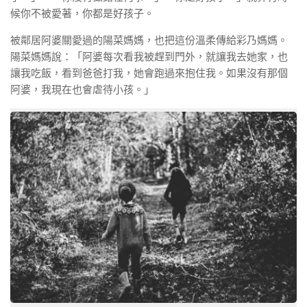
候你不被愛著，你都是好孩子。
被鄰居阿婆關愛過的陽菜媽媽，也把這份溫柔傳給彩乃媽媽。
陽菜媽媽說：「阿婆每次看我被趕到門外，就讓我去她家，也
讓我吃飯，看到爸爸打我，她會跑過來抱住我。如果沒有那個
阿婆，我現在也會虐待小孩。」