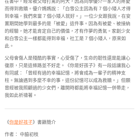
在書中，經常被父母打罵的阿大，因為同學優介一家人的疼愛
而得到救贖。優介媽媽說：「白雪公主因為有 7 個小矮人才得
到幸福，我們來當 7 個小矮人就好。」一位
少女跟我說，在安
置期間她學到最多的是「被愛」這件事。因為有被愛、被接納
的經驗，她才能肯定自己的價值，才有作夢的勇氣。家創少女
和白雪公主一樣都能得到幸福，社工是 7 個小矮人，原來如
此。
父母會傷人是殘酷的事實，心受傷了，生命的韌性還是能讓心
復原，只是這條路並不好走。《你是好孩子》有一段話讓我心
有同感：
「曾經有過的幸福記憶，將會成為一輩子的精神支
柱。無論遇到多麼不幸的事，這份記憶可以成為救贖。」
但願
曾經被我照顧過的少女們，離開時都能將幸福記憶一併帶走，
我如此祈禱著。
《
你是好孩子
》書籍簡介
作者： 中脇初枝