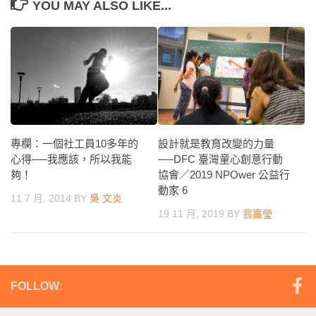
YOU MAY ALSO LIKE...
專欄：一個社工員10多年的
設計就是教育改變的力量
心得──我應該，所以我能
──DFC 臺灣童心創意行動
夠！
協會／2019 NPOwer 公益行
動家 6
11 7 月, 2014
BY
吳 文炎
19 11 月, 2019
BY
翁嘉瑩
FOLLOW: