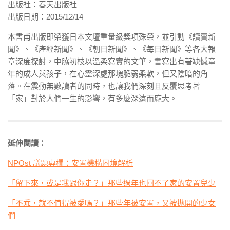
出版社：春天出版社
出版日期：2015/12/14
本書甫出版即榮獲日本文壇重量級獎項殊榮，並引動《讀賣新
聞》、《產經新聞》、《朝日新聞》、《每日新聞》等各大報
章深度探討，中脇初枝以溫柔寫實的文筆，書寫出有著缺憾童
年的成人與孩子，在心靈深處那塊脆弱柔軟，但又陰暗的角
落。在震動無數讀者的同時，也讓我們深刻且反覆思考著
「家」對於人們一生的影響，有多麼深遠而龐大。
延伸閱讀：
NPOst 議題專欄：安置機構困境解析
「留下來，或是我跟你走？」那些過年也回不了家的安置兒少
「不乖，就不值得被愛嗎？」那些年被安置，又被拋開的少女
們