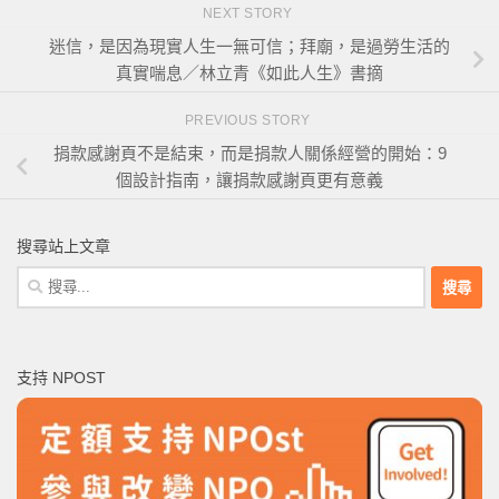
NEXT STORY
迷信，是因為現實人生一無可信；拜廟，是過勞生活的
真實喘息／林立青《如此人生》書摘
PREVIOUS STORY
捐款感謝頁不是結束，而是捐款人關係經營的開始：9
個設計指南，讓捐款感謝頁更有意義
搜尋站上文章
搜
尋
關
鍵
支持 NPOST
字: