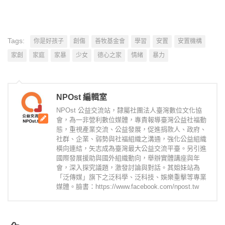
Tags:
你是好孩子
創傷
善牧基金會
學習
安置
安置機構
家創
家庭
家暴
少女
德心之家
情緒
暴力
NPOst 編輯室
NPOst 公益交流站，隸屬社團法人臺灣數位文化協
會，為一非營利數位媒體，專責報導臺灣公益社福動
態，重視產業交流、公益發展，促進捐款人、政府、
社群、企業、弱勢與社福組織之溝通，強化公益組織
橫向連結，矢志成為臺灣最大公益交流平臺。另引進
國際發展援助與國外組織動向，舉辦實體講座與年
會，深入探究議題，激發討論與對話。其姐妹站為
「泛傳媒」旗下之泛科學、泛科技、娛樂重擊等專業
媒體。臉書：https://www.facebook.com/npost.tw