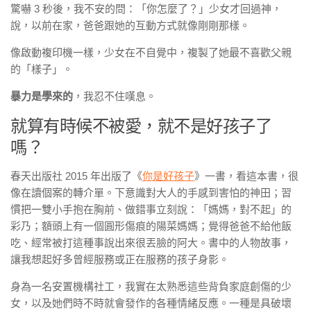
驚嚇 3 秒後，我不安的問：「你怎麼了？」少女才回過神，
說，以前在家，爸爸跟她的互動方式就像剛剛那樣。
像啟動複印機一樣，少女在不自覺中，複製了她最不喜歡父親
的「樣子」。
暴力是學來的
，我忍不住嘆息。
就算有時候不被愛，就不是好孩子了
嗎？
春天出版社 2015 年出版了《
你是好孩子
》一書，看這本書，很
像在讀個案的轉介單。下意識對大人的手感到害怕的神田；習
慣把一雙小手抱在胸前、做錯事立刻說：「媽媽，對不起」的
彩乃；額頭上有一個圓形傷痕的陽菜媽媽；覺得爸爸不給他飯
吃、經常被打這種事說出來很丟臉的阿大。書中的人物故事，
讓我想起好多曾經服務或正在服務的孩子身影。
身為一名安置機構社工，我實在太熟悉這些背負家庭創傷的少
女，以及她們時不時就會發作的各種情緒反應。一種是具破壞