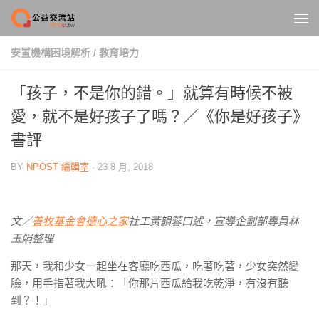
Skip to content
安置機構困境解析
/
教育培力
「孩子，不是你的錯。」就算有時候不被
愛，就不是好孩子了嗎？／《你是好孩子》
書評
BY
NPOST 編輯室
·
23 8 月, 2018
文／
善牧基金會德心之家
社工黃韻蓉口述，宣導企劃部專員林
玉娟整理
那天，我和少女一起坐在客廳吃西瓜，吃著吃著，少女突然變
臉，用手指著我大吼：「你那片西瓜給我吃乾淨，有沒有聽
到？！」