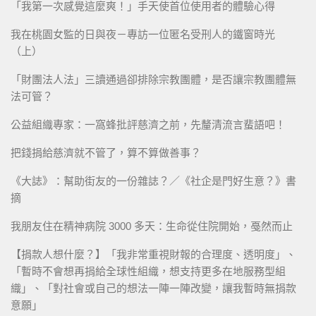
「我第一次感覺這麼爽！」手天使首位使用者的體驗心得
我在桃園女監的日與夜－專訪一位匿名受刑人的鐵窗時光
（上）
「財團法人法」三讀通過卻排除宗教團體，是否讓宗教團體無
法可管？
公益組織專家：一窩蜂批評慈濟之前，先釐清流言蜚語吧！
把錢捐給慈濟就不管了，算不算做善事？
《大誌》：幫助街友的一份雜誌？／《社企是門好生意？》書
摘
我朋友住在精神病院 3000 多天：生命從住院開始，戞然而止
【捐款人想什麼？】「我非常重視財報的合理度、透明度」、
「暫時不會想再捐給全球性組織，想支持更多在地服務型組
織」、「對社會或自己的想法一陣一陣改變，讓我暫時無捐款
意願」