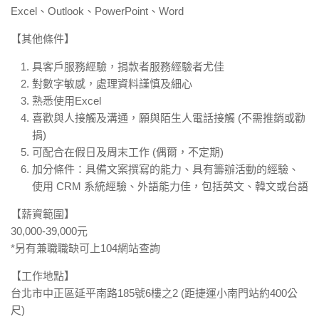
Excel、Outlook、PowerPoint、Word
【其他條件】
具客戶服務經驗，捐款者服務經驗者尤佳
對數字敏感，處理資料謹慎及細心
熟悉使用Excel
喜歡與人接觸及溝通，願與陌生人電話接觸 (不需推銷或勸
捐)
可配合在假日及周末工作 (偶爾，不定期)
加分條件：具備文案撰寫的能力、具有籌辦活動的經驗、
使用 CRM 系統經驗、外語能力佳，包括英文、韓文或台語
【薪資範圍】
30,000-39,000元
*另有兼職職缺可上104網站查詢
【工作地點】
台北市中正區延平南路185號6樓之2 (距捷運小南門站約400公
尺)