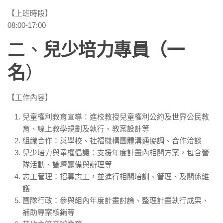
【上班時段】
08:00-17:00
二、
兒少培力
專員（一
名
）
【工作內容】
兒童權利教育宣導：進校教授兒童權利公約及世界公民教
育、線上教學規劃及執行、教案設計等
組織合作：與學校、社福機構團體溝通協調、合作洽談
兒少培力與童權倡議：支援年度計畫內相關方案，包含營
隊活動、論壇籌備與辦理等
志工管理：招募志工，並進行相關培訓、管理、及關係維
護
團隊行政：參與組內年度計畫討論、整理計畫執行成果、
補助專案核銷等