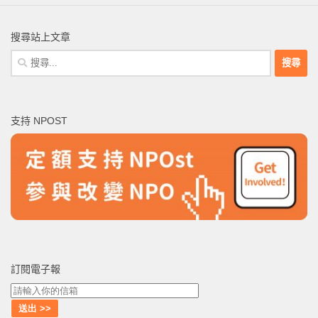
搜尋站上文章
搜
尋
關
鍵
支持 NPOST
字:
訂閱電子報