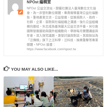
NPOst 編輯室
NPOst 公益交流站，隸屬社團法人臺灣數位文化協
會，為一非營利數位媒體，專責報導臺灣公益社福動
態，重視產業交流、公益發展，促進捐款人、政府、
社群、企業、弱勢與社福組織之溝通，強化公益組織
橫向連結，矢志成為臺灣最大公益交流平臺。另引進
國際發展援助與國外組織動向，舉辦每月實體講座與
年會，深入探究議題，激發討論與對話。其姐妹站為
「泛傳媒」旗下之泛科學、泛科技、娛樂重擊等專業
媒體。NPOst 臉書：
https://www.facebook.com/npost.tw
YOU MAY ALSO LIKE...