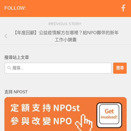
FOLLOW:
PREVIOUS STORY
【年度回顧】公益疫情解方在哪裡？給NPO夥伴的新年
工作小錦囊
搜尋站上文章
搜
尋
關
鍵
支持 NPOST
字: