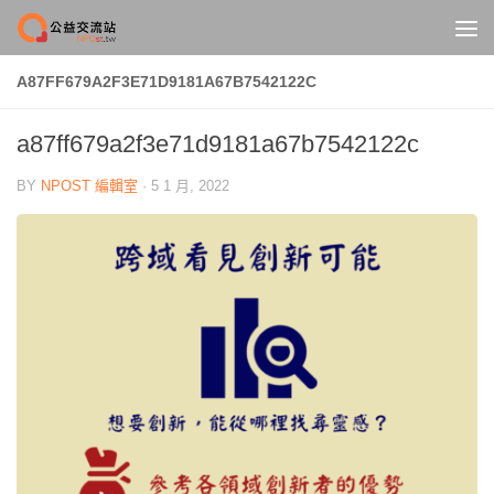
Skip to content
A87FF679A2F3E71D9181A67B7542122C
a87ff679a2f3e71d9181a67b7542122c
BY
NPOST 編輯室
·
5 1 月, 2022