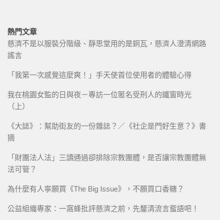
熱門文章
慈濟不是以服裝分階級、靜思堂用的是銅瓦，慈濟人澄清網路
謠言
「我第一次感覺這麼爽！」手天使首位使用者的體驗心得
我在桃園女監的日與夜－專訪一位匿名受刑人的鐵窗時光
（上）
《大誌》：幫助街友的一份雜誌？／《社企是門好生意？》書
摘
「財團法人法」三讀通過卻排除宗教團體，是否讓宗教團體無
法可管？
為什麼有人寧願買《The Big Issue》，不願買口香糖？
公益組織專家：一窩蜂批評慈濟之前，先釐清流言蜚語吧！