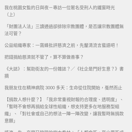
我在桃園女監的日與夜－專訪一位匿名受刑人的鐵窗時光
（上）
「財團法人法」三讀通過卻排除宗教團體，是否讓宗教團體無
法可管？
公益組織專家：一窩蜂批評慈濟之前，先釐清流言蜚語吧！
把錢捐給慈濟就不管了，算不算做善事？
《大誌》：幫助街友的一份雜誌？／《社企是門好生意？》書
摘
我朋友住在精神病院 3000 多天：生命從住院開始，戞然而止
【捐款人想什麼？】「我非常重視財報的合理度、透明度」、
「暫時不會想再捐給全球性組織，想支持更多在地服務型組
織」、「對社會或自己的想法一陣一陣改變，讓我暫時無捐款
意願」