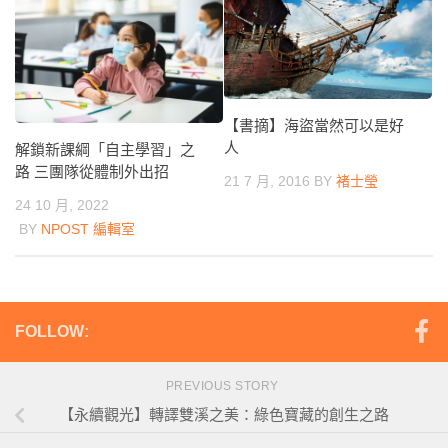
【書摘】海盜當然可以是好
人
解鎖新課綱「自主學習」之
路 三團隊從體制外出招
21 7 月, 2016
BY
褚士瑩
24 10 月, 2022
BY
NPOST 編輯室
FOLLOW:
PREVIOUS STORY
【永續觀光】轉譯雙溪之美：綠色寶藏的創生之路