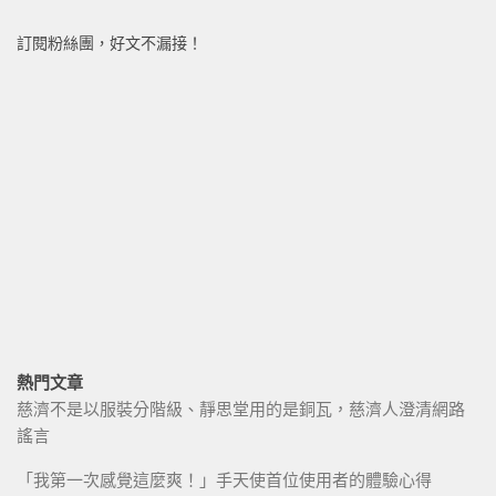
訂閱粉絲團，好文不漏接！
熱門文章
慈濟不是以服裝分階級、靜思堂用的是銅瓦，慈濟人澄清網路
謠言
「我第一次感覺這麼爽！」手天使首位使用者的體驗心得