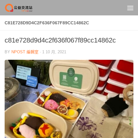
Skip to content
C81E728D9D4C2F636F067F89CC14862C
c81e728d9d4c2f636f067f89cc14862c
BY
NPOST 編輯室
·
1 10 月, 2021