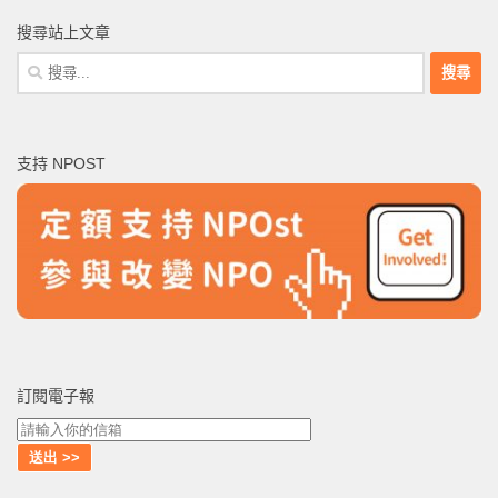
搜尋站上文章
搜
尋
關
鍵
支持 NPOST
字:
訂閱電子報