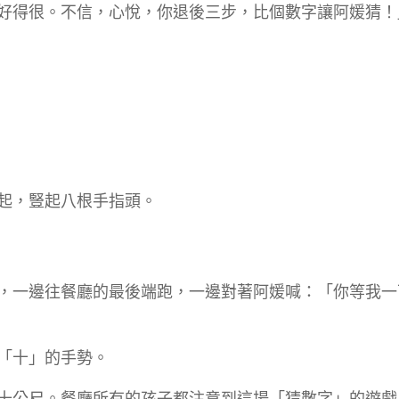
好得很。不信，心悅，你退後三步，比個數字讓阿媛猜！
起，豎起八根手指頭。
，一邊往餐廳的最後端跑，一邊對著阿媛喊：「你等我一
「十」的手勢。
十公尺。餐廳所有的孩子都注意到這場「猜數字」的遊戲