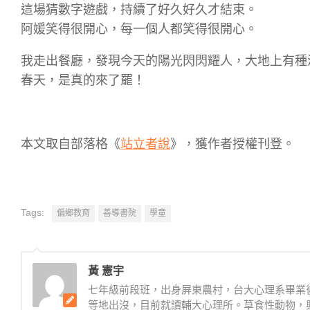
這場猜數字遊戲，持續了好久好久才結束。
阿媛笑得很開心，每一個人都笑得很開心。
我走出餐廳，發現今天的陽光閃閃耀人，大地上有種
春天，是真的來了罷！
本文取自部落格《
站立者說
》，獲作者授權刊登。
Tags:
偏鄉教育
善導書院
學童
黃 憲宇
七年級前段班，出身屏東農村，台大心理系畢業
等地出沒，目前就讀輔大心理所。草食性動物，