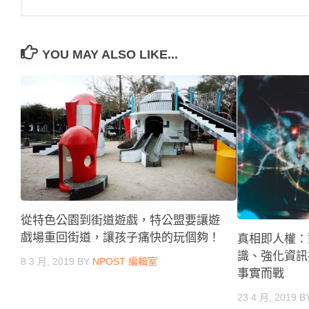
YOU MAY ALSO LIKE...
從特色公園到街道遊戲，特公盟要讓遊
戲場重回街道，讓孩子痛快的玩個夠！
真相即人權：
識、強化資訊
8 3 月, 2019
BY
NPOST 編輯室
事實而戰
23 4 月, 2019
B