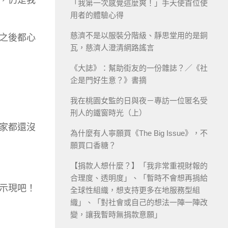
「我第一次感覺這麼爽！」手天使首位使
用者的體驗心得
慈濟不是以服裝分階級、靜思堂用的是銅
之後都心
瓦，慈濟人澄清網路謠言
《大誌》：幫助街友的一份雜誌？／《社
企是門好生意？》書摘
我在桃園女監的日與夜－專訪一位匿名受
刑人的鐵窗時光（上）
家都還沒
為什麼有人寧願買《The Big Issue》，不
願買口香糖？
【捐款人想什麼？】「我非常重視財報的
合理度、透明度」、「暫時不會想再捐給
示現吧！
全球性組織，想支持更多在地服務型組
織」、「對社會或自己的想法一陣一陣改
變，讓我暫時無捐款意願」