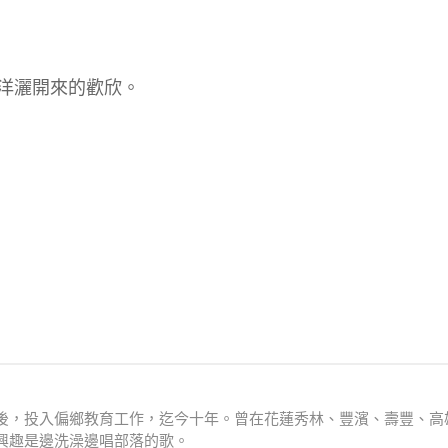
洋灑開來的歡欣。
後，投入偏鄉教育工作，迄今十年。曾在花蓮秀林、豐濱、壽豐、高
興趣是邊洗澡邊唱部落的歌。