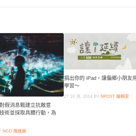
捐出你的 iPad，讓偏鄉小朋友
學習～
27 10 月, 2014
BY
NPOST 編輯室
對假消息戰建立抗敵意
技術並採取具體行動，為
Y
NGO 推進器