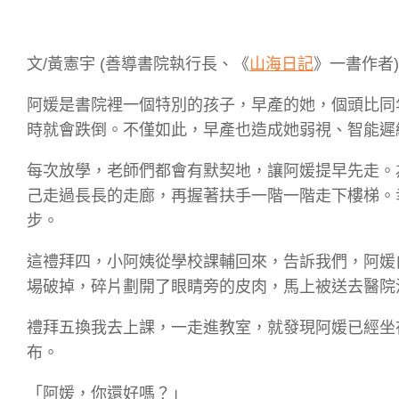
文/黃憲宇 (善導書院執行長、《
山海日記
》一書作者)
阿媛是書院裡一個特別的孩子，早產的她，個頭比同
時就會跌倒。不僅如此，早產也造成她弱視、智能遲
每次放學，老師們都會有默契地，讓阿媛提早先走。
己走過長長的走廊，再握著扶手一階一階走下樓梯。
步。
這禮拜四，小阿姨從學校課輔回來，告訴我們，阿媛
場破掉，碎片劃開了眼睛旁的皮肉，馬上被送去醫院
禮拜五換我去上課，一走進教室，就發現阿媛已經坐
布。
「阿媛，你還好嗎？」