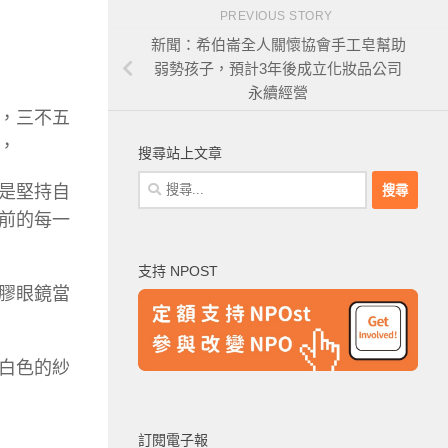
PREVIOUS STORY
新聞：希伯崙全人關懷協會手工皂幫助
弱勢孩子，預計3年後成立化妝品公司
永續經營
，三不五
，
搜尋站上文章
搜
是堅持自
尋
前的每一
關
鍵
支持 NPOST
字:
膠眼鏡當
白色的紗
訂閱電子報