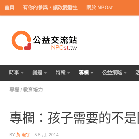
首頁
有你的參與，讓改變發生
關於 NPOst
Skip to content
時事
議題
特輯
專欄
公益策略
專欄
/
教育培力
專欄：孩子需要的不是
BY
黃 憲宇
·
5 5 月, 2014