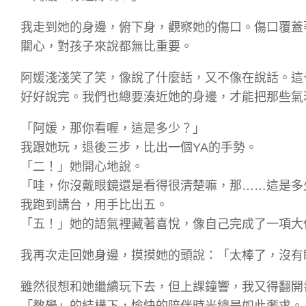
我走到她的身邊，俯下身，觀察她的傷口。傷口覆蓋
關心，對孩子來說都無比重要。
阿媛淺淺笑了笑，像說了什麼話，又不像在說話。這
好好說完。我們也總要湊近她的身邊，才能把那些氣
「阿媛，那你看喔，這是多少？」
我跟她玩，退後三步，比出一個YA的手勢。
「二！」她開心地說。
「哇，你沒戴眼鏡還是看得很清楚嘛，那……這是多
我跑到講台，用手比出五。
「五！」她的語氣裡藏著喜悅，像自己完成了一項大
我再次走回她身邊，摸摸她的頭說：「太棒了，沒有
雖然很想和她繼續玩下去，但上課鐘響，我又得翻開
「教學」的結構下，愉快的陪伴時光總是如此奢求。