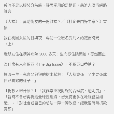
慈濟不是以服裝分階級、靜思堂用的是銅瓦，慈濟人澄清網路
謠言
《大誌》：幫助街友的一份雜誌？／《社企是門好生意？》書
摘
我在桃園女監的日與夜－專訪一位匿名受刑人的鐵窗時光
（上）
我朋友住在精神病院 3000 多天：生命從住院開始，戞然而止
為什麼有人寧願買《The Big Issue》，不願買口香糖？
搖滾一生、充實又狼狽的樹木希林：「人都會死，至少要死成
自己喜歡的樣子。」
【捐款人想什麼？】「我非常重視財報的合理度、透明度」、
「暫時不會想再捐給全球性組織，想支持更多在地服務型組
織」、「對社會或自己的想法一陣一陣改變，讓我暫時無捐款
意願」