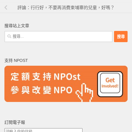
評論：行行好，不要再消費柬埔寨的兒童，好嗎？
搜尋站上文章
搜
尋
關
鍵
支持 NPOST
字:
訂閱電子報