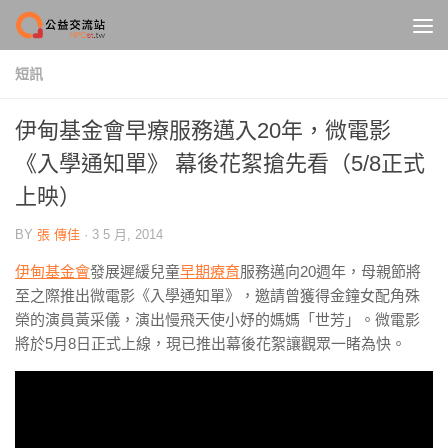
Skip to content
短訊
伊甸基金會早療服務邁入20年，微電影
《入學通知單》 幕後花絮搶先看（5/8正式
上映）
BY
張 傳佳
·
3 5 月, 2014
伊甸基金會
發展遲緩兒童
早期療育
服務邁向20週年，母親節將
至之際推出微電影《入學通知單》，邀請曾獲得金鐘女配角殊
榮的演員黃采儀，演出慢飛天使小妤的媽媽「世芳」。微電影
將於5月8日正式上線，現已推出幕後花絮讓觀眾一睹為快。