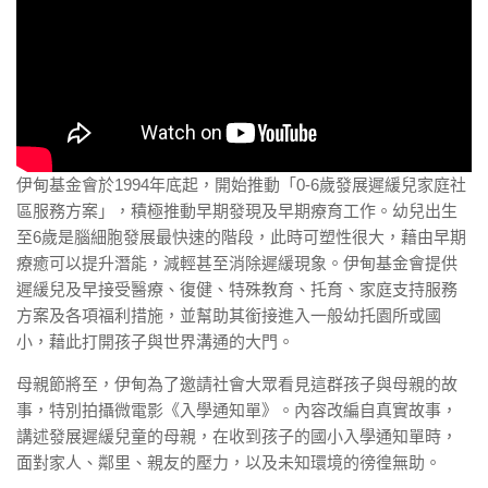
伊甸基金會於1994年底起，開始推動「0-6歲發展遲緩兒家庭社
區服務方案」，積極推動早期發現及早期療育工作。幼兒出生
至6歲是腦細胞發展最快速的階段，此時可塑性很大，藉由早期
療癒可以提升潛能，減輕甚至消除遲緩現象。伊甸基金會提供
遲緩兒及早接受醫療、復健、特殊教育、托育、家庭支持服務
方案及各項福利措施，並幫助其銜接進入一般幼托園所或國
小，藉此打開孩子與世界溝通的大門。
母親節將至，伊甸為了邀請社會大眾看見這群孩子與母­親的故
事，特別拍攝微電影《入學通知單》。內容改編自真實故事，
講述發展遲緩兒童的母親，在收到孩子的國小入學通知單時，
面對家­人、鄰里、親友的壓力，以及未知環境的徬徨無助。