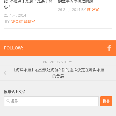
記–不是為了勵志，是為了開
動盛事的碳排放問題
心！
26 2 月, 2014
BY
陳 妤寧
21 7 月, 2014
BY
NPOST 編輯室
FOLLOW:
PREVIOUS STORY
【海洋永續】看燈號吃海鮮? 你的選擇決定在地與永續
的發展
搜尋站上文章
搜
尋
關