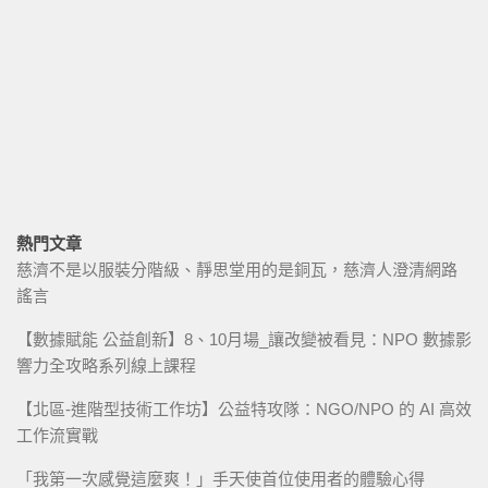
熱門文章
慈濟不是以服裝分階級、靜思堂用的是銅瓦，慈濟人澄清網路
謠言
【數據賦能 公益創新】8、10月場_讓改變被看見：NPO 數據影
響力全攻略系列線上課程
【北區-進階型技術工作坊】公益特攻隊：NGO/NPO 的 AI 高效
工作流實戰
「我第一次感覺這麼爽！」手天使首位使用者的體驗心得