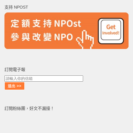
鍵
支持 NPOST
字:
訂閱電子報
訂閱粉絲團，好文不漏接！