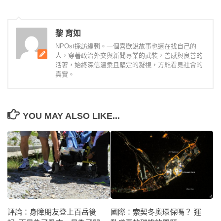
黎 育如
NPOst採訪編輯。一個喜歡說故事也還在找自己的
人，穿著政治外交與新聞專業的武裝，善感與良善的
活著，始終深信溫柔且堅定的凝視，方能看見社會的
真實。
YOU MAY ALSO LIKE...
評論：身障朋友登上百岳後
國際：索契冬奧環保嗎？ 運