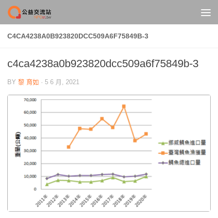
Skip to content
C4CA4238A0B923820DCC509A6F75849B-3
c4ca4238a0b923820dcc509a6f75849b-3
BY
黎 育如
·
5 6 月, 2021