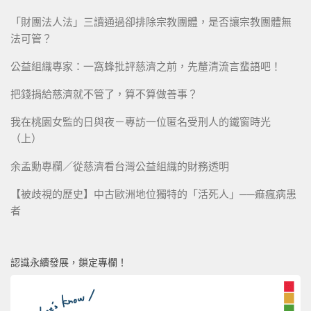
「財團法人法」三讀通過卻排除宗教團體，是否讓宗教團體無
法可管？
公益組織專家：一窩蜂批評慈濟之前，先釐清流言蜚語吧！
把錢捐給慈濟就不管了，算不算做善事？
我在桃園女監的日與夜－專訪一位匿名受刑人的鐵窗時光
（上）
余孟勳專欄／從慈濟看台灣公益組織的財務透明
【被歧視的歷史】中古歐洲地位獨特的「活死人」──痲瘋病患
者
認識永續發展，鎖定專欄！