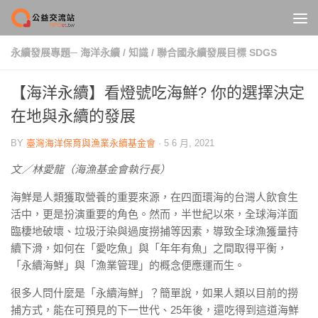
Skip to content
永續發展專題─ 海洋永續
/
知識
/
聯合國永續發展目標 SDGS
【海洋永續】看燈號吃海鮮? 你的選擇決定
在地與永續的發展
BY
臺灣海洋保育與漁業永續基金會
·
5 6 月, 2021
文／林愛龍（海漁基金會執行長）
海鮮是人類獲取營養的重要來源，在四面環海的台灣人飲食生
活中，更是扮演重要的角色。然而，半世紀以來，全球海洋面
臨棲地破壞、垃圾汙染與過度撈捕等因素，導致全球漁獲量持
續下滑，如何在「愛吃魚」與「年年有魚」之間取得平衡，
「永續海鮮」與「漁業管理」的概念便應運而生。
很多人問什麼是「永續海鮮」？簡單說，如果人類以目前的撈
捕方式，能在可預見的下一世代、25年後，還吃得到這道海鮮