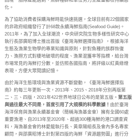
化。
為了協助消費者採購海鮮時能快速挑選，全球目前有22個國家
的非政府組織發行了計68款永續海鮮指南(Seafood Guide)。
2011年，為了加入全球潮流，中央研究院生物多樣性研究中心
執行長邵廣昭博士推出首版《臺灣海鮮選擇指南》，根據海洋
生態及漁業生物學的專業知識與原則，針對魚種的族群恢復
力、漁撈方式對棲地破壞的程度、漁業混獲率等指標，給台灣
市場常見的海鮮打分數，並仿照各國指南，將評級以紅黃綠燈
表現，方便大眾閱讀記憶。
由於海洋生態環境與漁業資源不斷變動，《臺灣海鮮選擇指
南》約每三年更新一次，2013年、2015、2018年分別再版第
二、三、四版，2021年422世界地球日公布的是第五版。
第五版
與過往最大不同是，首度引用了大規模的科學數據！
由於臺灣
海洋保育與漁業永續基金會（簡稱海漁基金會）擁有全國60處
重要漁港、自2013年至2020年、超過300種海鮮的港口調查資
料，海漁基金會的林愛龍執行長、黃章陽組長及會內多名專家
顧問，與邵廣昭博士針對第四版的海鮮「資源趨勢圖」進行分