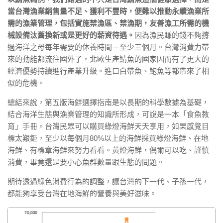
當台灣漁業銷售量不足、獲利不豐時，便難以推動永續漁業所
需的漁業管理，包括實施禁漁區、禁漁期，友善漁工所需的機
械設備汰舊換新或是更好的薪資待遇。
因為漁民賺的錢不夠撐
過海洋之母每年需要的休養時間－至少三個月。台灣消費力帶
來的動能都流往國外了，北歐生產鯖魚的國家因而有了更大的
經濟優勢持續進行產業升級。進口白帶魚、鮑魚等都帶來了相
似的危機。
總結來說，第五版海鮮選擇指南是以長期的科學數據為基礎，
結合海洋生態與漁業管理的知識所形成，可說是一本「食魚教
育」手冊。台灣民眾可以購買綠燈海鮮天天享用，如果感覺目
標太艱鉅，至少以每個月80%以上的海鮮採買綠燈海鮮、在地
海鮮、有標章海鮮來努力看看。黃燈海鮮，偶爾可以吃、謹慎
消費，畢竟還是要小心魚群數量跟生態的問題。
期待透過綠色消費行為的調整，讓台灣的下一代、子孫一代，
都能夠享受台灣在地海鮮的營養與美好滋味。