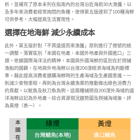
析，並補充了原本未列在指南內的台灣沿近海前30大漁獲，以
及多年來消費者經常詢問的魚種，使得第五版達到了100種海鮮
可供參考，大幅提高生活實用性。
選擇在地海鮮 減少永續成本
此外，第五版針對「不買遠道而來漁獲」原則進行了燈號的統
一調整，落實區別「本國在地產、本國外地產與外國進口」三
類。依據國際海洋法的精神，本國與外國海鮮的區別在於撈捕
漁船的國籍，在地與外地海鮮以台灣200浬經濟海域為判斷標
準。藉此提高消費者選購海鮮時的生產海域及生產國意識，一
則減少食物里程，再則為台灣永續漁業的推動做出綠色消費力
的貢獻。以魷魚及秋刀魚為例，這兩種捕撈自200浬外海域的遠
洋海鮮註記為外地產，綜合資源現況趨勢圖及撈捕海域後，評
為黃燈（表一）。