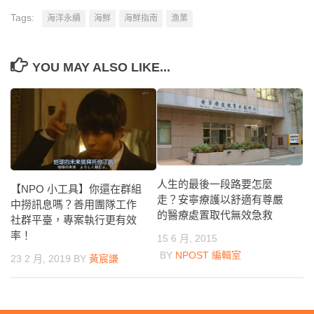
Tags:
海洋永續
海鮮
海鮮指南
漁業
YOU MAY ALSO LIKE...
人生的最後一段路要怎麼
【NPO 小工具】你還在群組
走？安寧療護以舒適有尊嚴
中撈訊息嗎？善用團隊工作
的醫療處置取代無效急救
社群平臺，專案執行更有效
率！
15 6 月, 2015
BY
NPOST 編輯室
23 2 月, 2019
BY
黃宸謙