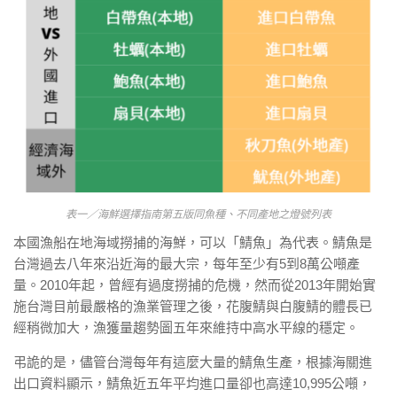
表一／海鮮選擇指南第五版同魚種、不同產地之燈號列表
本國漁船在地海域撈捕的海鮮，可以「鯖魚」為代表。鯖魚是
台灣過去八年來沿近海的最大宗，每年至少有5到8萬公噸產
量。2010年起，曾經有過度撈捕的危機，然而從2013年開始實
施台灣目前最嚴格的漁業管理之後，花腹鯖與白腹鯖的體長已
經稍微加大，漁獲量趨勢圖五年來維持中高水平線的穩定。
弔詭的是，儘管台灣每年有這麼大量的鯖魚生產，根據海關進
出口資料顯示，鯖魚近五年平均進口量卻也高達10,995公噸，