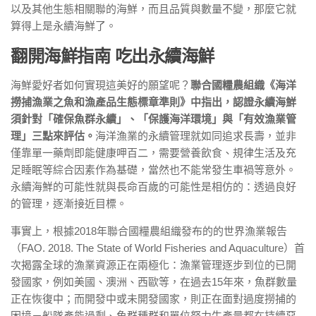
以及其他生態相關聯的海鮮，而且品質與數量不變，那麼它就
算得上是永續海鮮了。
翻開海鮮指南 吃出永續海鮮
海鮮愛好者如何實現這美好的願望呢？
聯合國糧農組織《海洋
撈捕漁業之魚和漁產品生態標章準則》中指出，認證永續海鮮
須針對「確保魚群永續」、「保護海洋環境」與「有效漁業管
理」三點來評估。
海洋漁業的永續管理就如同追求長壽，並非
僅靠單一藥劑即能健康呷百二，需要營養飲食、規律生活及充
足睡眠等綜合因素作為基礎，當然也不能常發生車禍等意外。
永續海鮮的可能性就與長命百歲的可能性是相仿的：透過良好
的管理，逐漸接近目標。
事實上，根據2018年聯合國糧農組織發布的的世界漁業報告
（FAO. 2018. The State of World Fisheries and Aquaculture）首
次揭露全球的漁業資源正在兩極化：漁業管理逐步到位的已開
發國家，例如美國、澳洲、西歐等，在過去15年來，魚群數量
正在恢復中；而開發中或未開發國家，則正在面對過度撈捕的
困境－船隊產能過剩、魚群種群和單位努力生產量都在持續惡