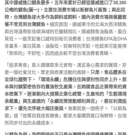
其中挪威進口鯖魚最多，五年來累計已經從挪威進口了38,380
公噸的鯖魚(圖一)，主要在消費市場以新鮮魚片販售；與此同
時，台灣鯖魚卻大多作為餌料或飼料，國內消費市場與餐廳套
餐不常見到台灣鯖魚。
細究原因，挪威寒冷的北海大西洋鯖魚
與台灣溫帶彭佳嶼海域的花腹鯖相比，挪威鯖魚油脂高、蛋白
質低，一般烹飪後口感特別吸引消費者；台灣鯖魚EPA及DHA
含量多、蛋白質高、油脂低，若無特別烹飪，吃起來可能覺得
「柴柴的」不好吃，因而過去較不受台灣消費者青睞。
「追求美食」是人類攝取多元食物、滿足身心需求的展現，亦
是一個社會文化、歷史與商業活動的痕跡。
只是，食品體系在
全球化趨勢下，「環境永續」危機往往與便利性同步上升。原
本與村鎮緊密依存的農漁牧生產業，在跨國食品企業帶來的資
本密集下，逐漸朝向大規模企業化經營，生產地的「生態環境
承載量」與生產國的「永續政策推動順利與否」，都在利潤追
求下，優先次序被大幅往後拋。
漁業就是一個例子。「以鄰為
壑」或「放棄自我成長機會」都是大量購買進口海鮮時，台灣
所同步付出的永續成本。
以鯖魚為例，我們錯過的不只是台灣鯖魚這個健康選擇，而是