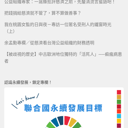
公益組織專家：一窩蜂批評慈濟之前，先釐清流言蜚語吧！
把錢捐給慈濟就不管了，算不算做善事？
我在桃園女監的日與夜－專訪一位匿名受刑人的鐵窗時光
（上）
余孟勳專欄／從慈濟看台灣公益組織的財務透明
【被歧視的歷史】中古歐洲地位獨特的「活死人」──痲瘋病患
者
認識永續發展，鎖定專欄！