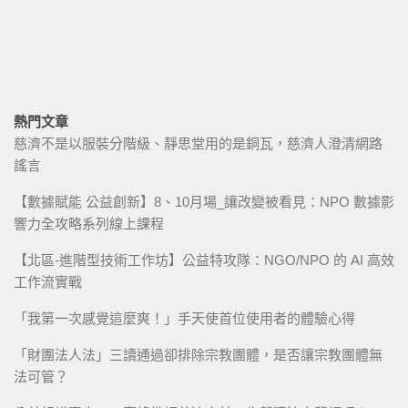
熱門文章
慈濟不是以服裝分階級、靜思堂用的是銅瓦，慈濟人澄清網路
謠言
【數據賦能 公益創新】8、10月場_讓改變被看見：NPO 數據影
響力全攻略系列線上課程
【北區-進階型技術工作坊】公益特攻隊：NGO/NPO 的 AI 高效
工作流實戰
「我第一次感覺這麼爽！」手天使首位使用者的體驗心得
「財團法人法」三讀通過卻排除宗教團體，是否讓宗教團體無
法可管？