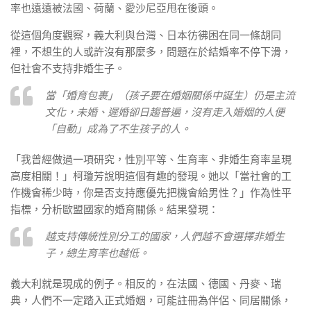
率也遠遠被法國、荷蘭、愛沙尼亞甩在後頭。
從這個角度觀察，義大利與台灣、日本彷彿困在同一條胡同
裡，不想生的人或許沒有那麼多，問題在於結婚率不停下滑，
但社會不支持非婚生子。
當「婚育包裹」（孩子要在婚姻關係中誕生）仍是主流
文化，未婚、遲婚卻日趨普遍，沒有走入婚姻的人便
「自動」成為了不生孩子的人。
「我曾經做過一項研究，性別平等、生育率、非婚生育率呈現
高度相關！」柯瓊芳說明這個有趣的發現。她以「當社會的工
作機會稀少時，你是否支持應優先把機會給男性？」作為性平
指標，分析歐盟國家的婚育關係。結果發現：
越支持傳統性別分工的國家，人們越不會選擇非婚生
子，總生育率也越低。
義大利就是現成的例子。相反的，在法國、德國、丹麥、瑞
典，人們不一定踏入正式婚姻，可能註冊為伴侶、同居關係，