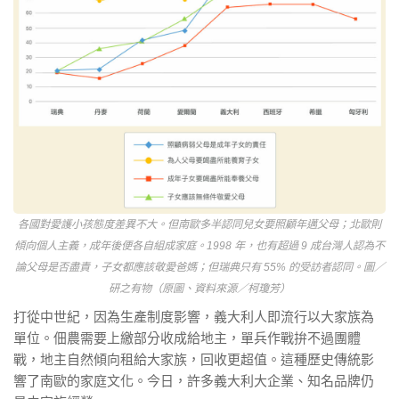
各國對愛護小孩態度差異不大。但南歐多半認同兒女要照顧年邁父母；北歐則
傾向個人主義，成年後便各自組成家庭。1998 年，也有超過 9 成台灣人認為不
論父母是否盡責，子女都應該敬愛爸媽；但瑞典只有 55% 的受訪者認同。圖／
研之有物（原圖、資料來源／柯瓊芳）
打從中世紀，因為生產制度影響，義大利人即流行以大家族為
單位。佃農需要上繳部分收成給地主，單兵作戰拚不過團體
戰，地主自然傾向租給大家族，回收更超值。這種歷史傳統影
響了南歐的家庭文化。今日，許多義大利大企業、知名品牌仍