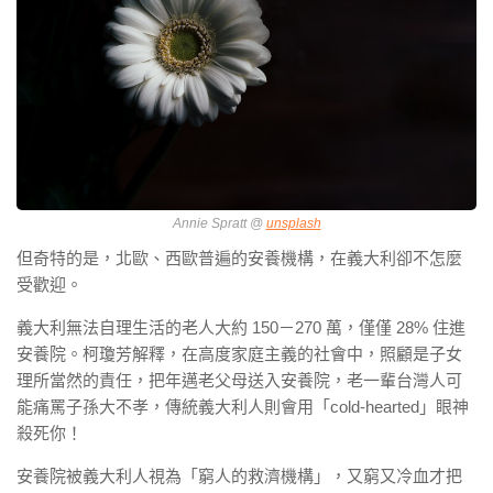
Annie Spratt @
unsplash
但奇特的是，北歐、西歐普遍的安養機構，在義大利卻不怎麼
受歡迎。
義大利無法自理生活的老人大約 150－270 萬，僅僅 28% 住進
安養院。柯瓊芳解釋，在高度家庭主義的社會中，照顧是子女
理所當然的責任，把年邁老父母送入安養院，老一輩台灣人可
能痛罵子孫大不孝，傳統義大利人則會用「cold-hearted」眼神
殺死你！
安養院被義大利人視為「窮人的救濟機構」，又窮又冷血才把