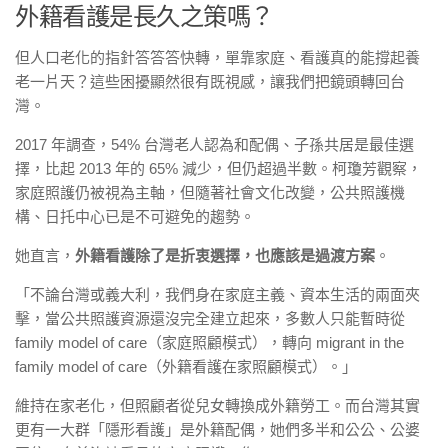
外籍看護是長久之策嗎？
但人口老化的指針答答答快轉，單靠家庭、看護真的能撐起養
老一片天？這些困擾顯然很有既視感，讓我們把鏡頭轉回台
灣。
2017 年調查，54% 台灣老人認為和配偶、子孫共居是最佳選
擇，比起 2013 年的 65% 減少，但仍超過半數。柯瓊芳觀察，
家庭照護仍被視為主軸，但隨著社會文化改變，公共照護機
構、日托中心已是不可避免的趨勢。
她直言，
外籍看護除了是折衷選擇，也應該是過渡方案
。
「不論台灣或義大利，我們身在家庭主義、資本生活的兩面夾
擊，當公共照護資源還沒完全建立起來，多數人只能暫時從
family model of care（家庭照顧模式），轉向 migrant in the
family model of care（外籍看護在家照顧模式）。」
維持在家老化，但照顧者從兒女轉換成外籍勞工。而台灣其實
更有一大群「隱形看護」是外籍配偶，她們多半和公公、公婆