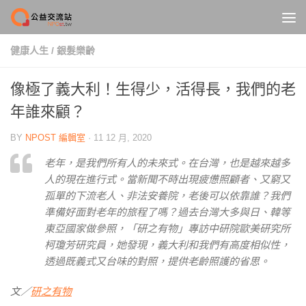
Skip to content
健康人生
/
銀髮樂齡
像極了義大利！生得少，活得長，我們的老
年誰來顧？
BY
NPOST 編輯室
·
11 12 月, 2020
老年，是我們所有人的未來式。在台灣，也是越來越多
人的現在進行式。當新聞不時出現疲憊照顧者、又窮又
孤單的下流老人、非法安養院，老後可以依靠誰？我們
準備好面對老年的旅程了嗎？過去台灣大多與日、韓等
東亞國家做參照，「研之有物」專訪中研院歐美研究所
柯瓊芳研究員，她發現，義大利和我們有高度相似性，
透過既義式又台味的對照，提供老齡照護的省思。
文／
研之有物