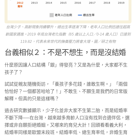
台灣少子、高齡現象持續攀升，總出生率逐漸下降，老年人口比例迅速往超高
齡國家邁進。2019 年底台灣老化指數（65 歲以上人口／0-14 歲人口）已達到
119.82，代表未來世代的撫養壓力將會大增。圖／研之有物
台義相似２：不是不想生，而是沒結婚
什麼原因讓人口結構「銀」得發亮？又是為什麼，大家都不生
孩子了？
試試從親友隨機街訪，「養孩子多花錢，誰敢生啊。」「兩個
恰恰好？一個都苦哈哈了！」不敢生、不願生是我們的日常版
解釋。但真的只是這樣嗎？
過去研究數據顯示，少子化並非大家不生第二胎，而是結婚率
不斷下降──在台灣，越來越多育齡人口沒有找到合適伴侶，選
擇或非自願拒絕婚姻，又哪來的育兒大計！回頭看看義大利，
結婚率同樣是歐盟末段班。結婚率低、總生育率低，非婚生育