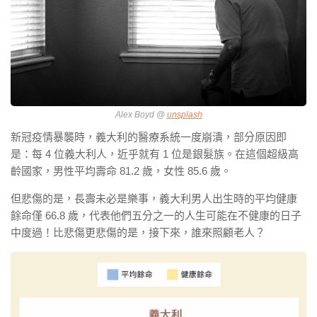
Alex Boyd @
unsplash
新冠疫情暴襲時，義大利的醫療系統一度崩潰，部分原因即
是：每 4 位義大利人，近乎就有 1 位是銀髮族。在這個超級高
齡國家，男性平均壽命 81.2 歲，女性 85.6 歲。
但悲傷的是，長壽未必是樂事，義大利男人出生時的平均健康
餘命僅 66.8 歲，代表他們五分之一的人生可能在不健康的日子
中度過！比悲傷更悲傷的是，接下來，誰來照顧老人？