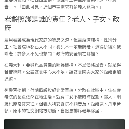
告」。「由此可見，這個市場需求有多龐大蓬勃。」
老齡照護是誰的責任？老人、子女、政
府
雇用看護成為現代家庭的喘息之道，但當經濟結構、性別分
工、社會環境都已大不同，養兒不一定能防老，還得祈禱別被
啃老！許多人不免也想問：政府的安全網在哪裡？
在義大利，要尋覓品質佳的照護機構，不是價格昂貴，就是得
苦苦排隊。公設安養中心大不足，讓安養院與大家的距離更加
遙遠。
柯瓊芳提到，荷蘭照護設施非常普遍，分散在社區中，住在養
老院的長輩依然在地生活。就算子女不能時時探望，鄰人、朋
友也能常常來往。但義大利安養院不夠普及，距離遠、舟車勞
頓，原本的社交網絡被切斷，自然更排斥老年移居。