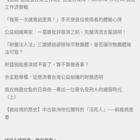
工作流實戰
「我第一次感覺這麼爽！」手天使首位使用者的體驗心得
公益組織專家：一窩蜂批評慈濟之前，先釐清流言蜚語吧！
「財團法人法」三讀通過卻排除宗教團體，是否讓宗教團體無
法可管？
把錢捐給慈濟就不管了，算不算做善事？
余孟勳專欄／從慈濟看台灣公益組織的財務透明
我在桃園女監的日與夜－專訪一位匿名受刑人的鐵窗時光
（上）
【被歧視的歷史】中古歐洲地位獨特的「活死人」──痲瘋病患
者