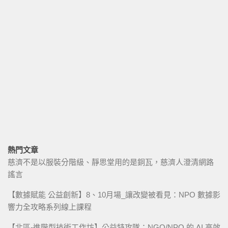
熱門文章
慈濟不是以服裝分階級、靜思堂用的是銅瓦，慈濟人澄清網路
謠言
【數據賦能 公益創新】8、10月場_讓改變被看見：NPO 數據影
響力全攻略系列線上課程
【北區-進階型技術工作坊】公益特攻隊：NGO/NPO 的 AI 高效