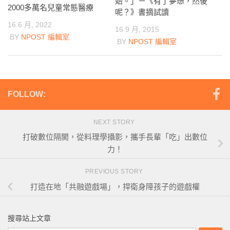
始。」－《有了夢想，然後
2000多萬名兒童常態醫療
呢？》書摘試讀
16 6 月, 2022
16 9 月, 2015
BY
NPOST 編輯室
BY
NPOST 編輯室
FOLLOW:
NEXT STORY
打破數位隔閡，從料理學攝影，攜手長輩「吃」出數位
力！
PREVIOUS STORY
打造在地「共融遊戲場」，捍衛身障孩子的遊戲權
搜尋站上文章