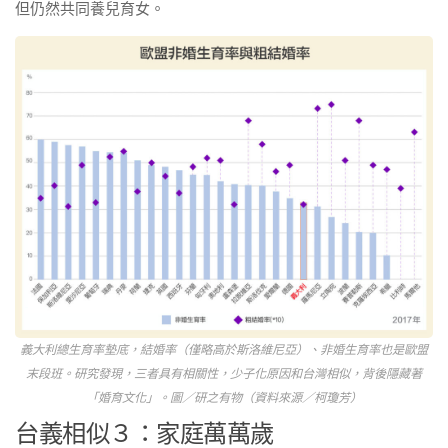
但仍然共同養兒育女。
義大利總生育率墊底，結婚率（僅略高於斯洛維尼亞）、非婚生育率也是歐盟
末段班。研究發現，三者具有相關性，少子化原因和台灣相似，背後隱藏著
「婚育文化」。圖／研之有物（資料來源／柯瓊芳）
台義相似３：家庭萬萬歲