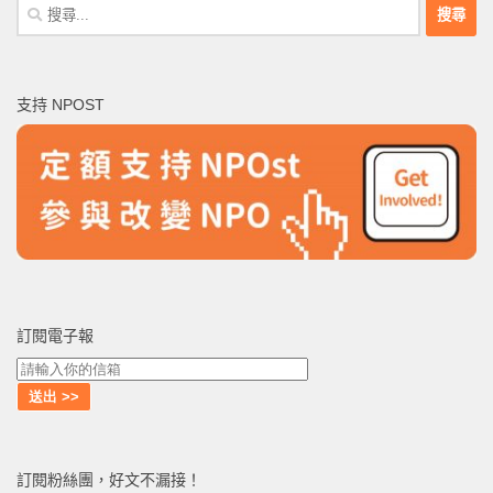
搜
尋
關
鍵
支持 NPOST
字:
訂閱電子報
訂閱粉絲團，好文不漏接！