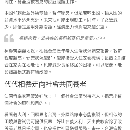
同住，身兼沒被看見的家庭照護工作。
兩國仰賴低薪外籍幫傭，暫時喘息。但是若輸出國、輸入國的
薪資水平逐漸靠近，未來很可能出現缺工。同時，子女數減
少，即便是雇用外籍看護，經濟壓力也將越來越沉重。
長遠來看，公共性的長照服務仍是重要方向。
柯瓊芳樂觀地說，根據台灣歷年老人生活狀況調查報告，教育
程度越高，健康狀況越好，越能接受入住安養機構；長照 2.0 結
合在家與在地老化，也能減少長輩移居的困擾。可以想像，老
齡照護模式將持續改變。
代代相養走向社會共同養老
法國哲學家西蒙波娃說：「一個社會怎麼對待老人，揭示出這
個社會的原則和目的。」
看看義大利，回頭思考台灣。外國路線未必能複製，但相似的
困境與嘗試仍可提供反思。好比在義大利，天主教教會除了改
設養老與日托空間，也會提供社區送餐服務。未來，台灣宗教