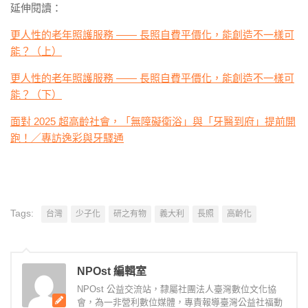
延伸閱讀：
更人性的老年照護服務 —— 長照自費平價化，能創造不一樣可
能？（上）
更人性的老年照護服務 —— 長照自費平價化，能創造不一樣可
能？（下）
面對 2025 超高齡社會，「無障礙衛浴」與「牙醫到府」提前開
跑！／專訪逸彩與牙驛通
Tags:
台灣
少子化
研之有物
義大利
長照
高齡化
NPOst 編輯室
NPOst 公益交流站，隸屬社團法人臺灣數位文化協
會，為一非營利數位媒體，專責報導臺灣公益社福動