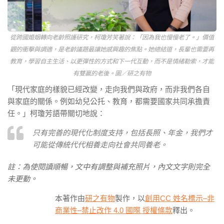
從跨國婚姻轉向老齡照護研究，柯瓊芳笑著說：「因為我也慢慢老了。」價值
觀的衝擊與調適，是老齡議題最讓她感興趣的焦點。她總結道，長輩也需要再
教育，學習自主生活、以更彈性的方式和下一代互動，而不是情緒勒索，才能
有雙贏的老後。圖／研之有物
「現代家庭的樣貌已經改變，走向我們與政府，而非我們各自
與家庭的關係。例如幼兒公托、教育，都需要國家共同承擔責
任。」柯瓊芳語帶關切地說：
只有完善的現代化制度支持，包括長照、年金，我們才
可能從傳統代代相養走向社會共同養老。
註：為使閱讀順暢，文中有調整與補充照片，內文文字則完全
未更動。
本著作由
研之有物
製作，以
創用CC 姓名標示–非
商業性–禁止改作 4.0 國際 授權條款
釋出。