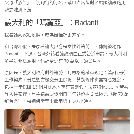
父母「放生」。沉甸甸的汙名，讓中產階級對老齡照護設施更
避之唯恐不及。
義大利的「瑪麗亞」：Badanti
找看護到家裡幫佣，成為最佳折衷方案。
和台灣相似，居家看護大部分是女性外籍勞工，傳統被稱作
Badanti。不過，台灣外籍看護必須由正式管道申請，義大利則
多半是非法雇用，估計至少有 70 萬以上的黑戶。
原因是，義大利政府對外籍勞工有嚴格的權益規定：簽訂正式
工作契約，勞雇雙方繳交勞工保險，勞動條件也需符合規定，
包括一年保障 13 個月薪水、享有育嬰假、法定特休……。若看
護入住家裡，雇主還需要證明自己年薪超過 2 萬歐元（近 70 萬
新台幣），每週保證至少雇用勞工 20 小時。