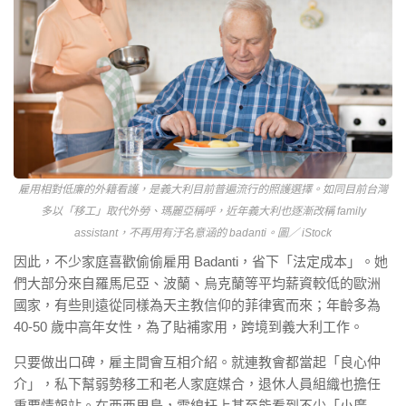
雇用相對低廉的外籍看護，是義大利目前普遍流行的照護選擇。如同目前台灣
多以「移工」取代外勞、瑪麗亞稱呼，近年義大利也逐漸改稱 family
assistant，不再用有汙名意涵的 badanti。圖／ iStock
因此，不少家庭喜歡偷偷雇用 Badanti，省下「法定成本」。她
們大部分來自羅馬尼亞、波蘭、烏克蘭等平均薪資較低的歐洲
國家，有些則遠從同樣為天主教信仰的菲律賓而來；年齡多為
40-50 歲中高年女性，為了貼補家用，跨境到義大利工作。
只要做出口碑，雇主間會互相介紹。就連教會都當起「良心仲
介」，私下幫弱勢移工和老人家庭媒合，退休人員組織也擔任
重要情報站。在西西里島，電線杆上甚至能看到不少「小廣