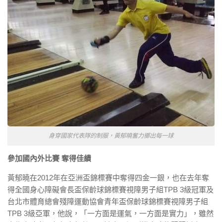
身穿國家代表隊的制服，黃郁曉奮力擲出每一球
參加國內外比賽 奪得佳績
黃郁曉在2012年在亞洲盃錦標賽中奪得四金一銀，也在去年奪
得全國身心障礙會長盃保齡球錦標賽視障男子組TPB 3級冠軍及
台北市體育總會殘障運動協會青年盃保齡球錦標賽視障男子組
TPB 3級亞軍，他說，「一方面是運氣，一方面是實力」，雖然