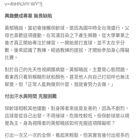
v=4hHNJrlY-WY”/]
興趣變成專業 無畏缺陷
黃郁曉說，當初會接觸保齡球，是因為國中時全台灣盛行，父
母也喜歡這項運動，在耳濡目染之下產生興趣，從大學畢業之
後才真正開始專注於練習，一開始是打直球，並不太在乎分
數，後來認識了教練，經過教練的提拔，才開始參加身心障礙
比賽。
對於自己的先天性視網膜病變，黃郁曉說，主要是心態問題，
看東西只看到模糊形狀和顏色，甚至他人向自己打招呼也無法
察覺，但「正常人能夠做到什麼，我就會努力去做。」
付出汗水與時間 克服困難
保齡球相較其他運動，對身障者來說是友善的，因為不劇烈，
且球是從自己出發，不用接球，危險性較低。但保齡球是以視
覺為主，身為視障者的黃郁曉該如何克服這項障礙呢？
打出一次又一次的全倒，看起來輕鬆，但其實背後付出很多的