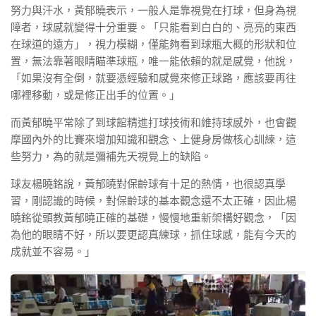
努力與汗水，黃郁曉表示，一般人是靠視覺在打球，但身為視
障者，球感就變得十分重要。「只能看到白白的、亮亮的東西
在球道的遠方」，視力模糊，僅能夠看到球瓶大概的形狀和位
置，無法靠著眼睛瞄準球瓶，唯一能依賴的就是感覺，他說，
「如果沒有全倒，就要憑經驗和感覺來修正球路，應該要再往
哪裡移動，或是修正出手的位置。」
而黃郁曉平常除了到球館精進打球技術和維持球感外，也會觀
摩國內外的比賽來增加知識和觀念、上健身房做核心訓練，這
些努力，為的就是彌補先天視覺上的缺陷。
球友楊曉銘說，黃郁曉對保齡球有十足的熱情，也很認真學
習，剛認識的時候，對保齡球的基本觀念還不太正確，因此楊
曉銘從頭教黃郁曉正確的基礎，慢慢地重新架構好觀念，「因
為他的眼睛不好，所以要更認真練球，抓住球感，能有今天的
成就並不容易。」