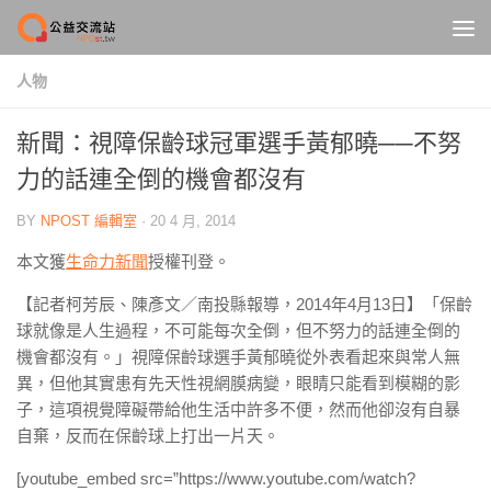
Skip to content
人物
新聞：視障保齡球冠軍選手黃郁曉──不努
力的話連全倒的機會都沒有
BY
NPOST 編輯室
·
20 4 月, 2014
本文獲
生命力新聞
授權刊登。
【記者柯芳辰、陳彥文／南投縣報導，2014年4月13日】「保齡
球就像是人生過程，不可能每次全倒，但不努力的話連全倒的
機會都沒有。」視障保齡球選手黃郁曉從外表看起來與常人無
異，但他其實患有先天性視網膜病變，眼睛只能看到模糊的影
子，這項視覺障礙帶給他生活中許多不便，然而他卻沒有自暴
自棄，反而在保齡球上打出一片天。
[youtube_embed src=”https://www.youtube.com/watch?