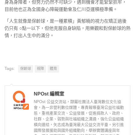
身為身障者，但努力仍然不可缺少，遇到機會才能緊緊抓牢，
目前他也正為全國身心障礙運動會及仁川亞運積極準備。
「人生就像是保齡球，是一種累積」黃郁曉的視力在矯正過後
仍只有 ○點一以下，但他克服自身缺陷，用樂觀和對保齡球的熱
情，打出人生中的滿分。
Tags:
保齡球
視障
體育
NPOst 編輯室
NPOst 公益交流站，隸屬社團法人臺灣數位文化協
會，為一非營利數位媒體，專責報導臺灣公益社福動
態，重視產業交流、公益發展，促進捐款人、政府、
社群、企業、弱勢與社福組織之溝通，強化公益組織
橫向連結，矢志成為臺灣最大公益交流平臺。另引進
國際發展援助與國外組織動向，舉辦實體講座與年