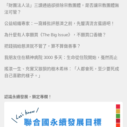
「財團法人法」三讀通過卻排除宗教團體，是否讓宗教團體無
法可管？
公益組織專家：一窩蜂批評慈濟之前，先釐清流言蜚語吧！
為什麼有人寧願買《The Big Issue》，不願買口香糖？
把錢捐給慈濟就不管了，算不算做善事？
我朋友住在精神病院 3000 多天：生命從住院開始，戞然而止
搖滾一生、充實又狼狽的樹木希林：「人都會死，至少要死成
自己喜歡的樣子。」
認識永續發展，鎖定專欄！