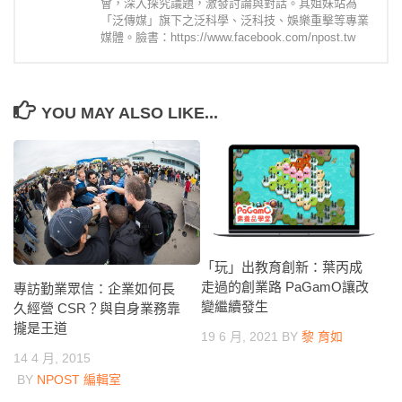
會，深入探究議題，激發討論與對話。其姐妹站為
「泛傳媒」旗下之泛科學、泛科技、娛樂重擊等專業
媒體。臉書：https://www.facebook.com/npost.tw
YOU MAY ALSO LIKE...
「玩」出教育創新：葉丙成
走過的創業路 PaGamO讓改
專訪勤業眾信：企業如何長
變繼續發生
久經營 CSR？與自身業務靠
攏是王道
19 6 月, 2021
BY
黎 育如
14 4 月, 2015
BY
NPOST 編輯室