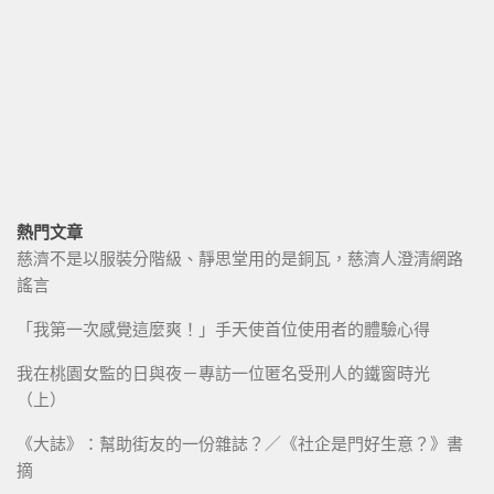
熱門文章
慈濟不是以服裝分階級、靜思堂用的是銅瓦，慈濟人澄清網路
謠言
「我第一次感覺這麼爽！」手天使首位使用者的體驗心得
我在桃園女監的日與夜－專訪一位匿名受刑人的鐵窗時光
（上）
《大誌》：幫助街友的一份雜誌？／《社企是門好生意？》書
摘