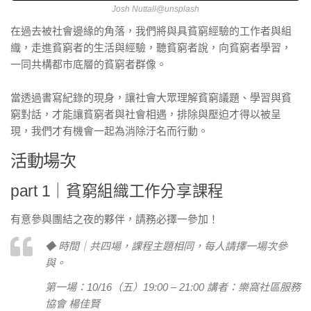
Josh Nuttall@unsplash
在過去被社會邊緣的角落，我們將與具貧窮經驗的工作者與組
織，走進貧窮者的生活與經驗，聽貧窮者說，向貧窮者學習，
一同共構都市底層的貧窮者群像。
當透過書寫紀錄的現身，讓社會大眾理解貧窮議題、學習與貧
窮對話，才能讓貧窮者與社會相遇，排除與壓迫才得以被呈
現，我們才有機會一起為消除汙名而行動。
活動場次
part 1｜貧窮組織工作分享課程
有意參與團結之夜的夥伴，請務必擇一參加！
◆ 時間｜共四場，課程主題相同，每人請擇一場次參
與。
第一場：10/16（五）19:00 – 21:00 講者：樂窩社區服務
協會 楊佳賢