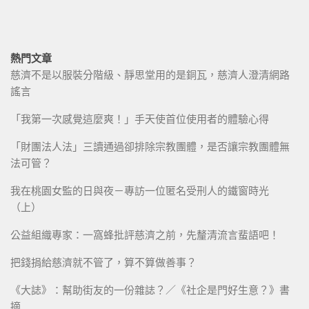
熱門文章
慈濟不是以服裝分階級、靜思堂用的是銅瓦，慈濟人澄清網路
謠言
「我第一次感覺這麼爽！」手天使首位使用者的體驗心得
「財團法人法」三讀通過卻排除宗教團體，是否讓宗教團體無
法可管？
我在桃園女監的日與夜－專訪一位匿名受刑人的鐵窗時光
（上）
公益組織專家：一窩蜂批評慈濟之前，先釐清流言蜚語吧！
把錢捐給慈濟就不管了，算不算做善事？
《大誌》：幫助街友的一份雜誌？／《社企是門好生意？》書
摘