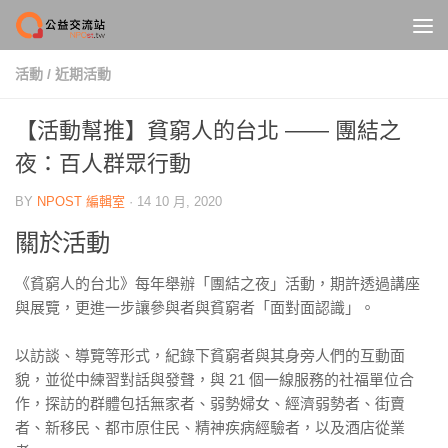
Skip to content
活動
/
近期活動
【活動幫推】貧窮人的台北 —— 團結之
夜：百人群眾行動
BY
NPOST 編輯室
·
14 10 月, 2020
關於活動
《貧窮人的台北》每年舉辦「團結之夜」活動，期許透過講座
與展覽，更進一步讓參與者與貧窮者「面對面認識」。
以訪談、導覽等形式，紀錄下貧窮者與其身旁人們的互動面
貌，並從中練習對話與發聲，與 21 個一線服務的社福單位合
作，探訪的群體包括無家者、弱勢婦女、經濟弱勢者、街賣
者、新移民、都市原住民、精神疾病經驗者，以及酒店從業