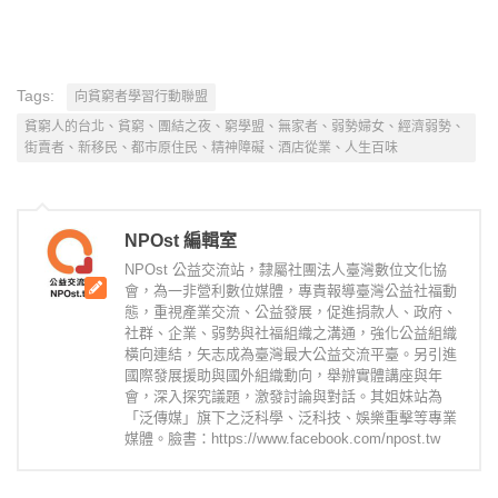
Tags:
向貧窮者學習行動聯盟
貧窮人的台北、貧窮、團結之夜、窮學盟、無家者、弱勢婦女、經濟弱勢、
街賣者、新移民、都市原住民、精神障礙、酒店從業、人生百味
NPOst 編輯室
NPOst 公益交流站，隸屬社團法人臺灣數位文化協
會，為一非營利數位媒體，專責報導臺灣公益社福動
態，重視產業交流、公益發展，促進捐款人、政府、
社群、企業、弱勢與社福組織之溝通，強化公益組織
橫向連結，矢志成為臺灣最大公益交流平臺。另引進
國際發展援助與國外組織動向，舉辦實體講座與年
會，深入探究議題，激發討論與對話。其姐妹站為
「泛傳媒」旗下之泛科學、泛科技、娛樂重擊等專業
媒體。臉書：https://www.facebook.com/npost.tw