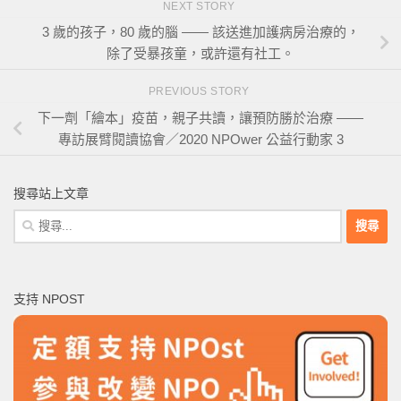
NEXT STORY
3 歲的孩子，80 歲的腦 —— 該送進加護病房治療的，
除了受暴孩童，或許還有社工。
PREVIOUS STORY
下一劑「繪本」疫苗，親子共讀，讓預防勝於治療 ——
專訪展臂閱讀協會／2020 NPOwer 公益行動家 3
搜尋站上文章
搜
尋
關
鍵
支持 NPOST
字: