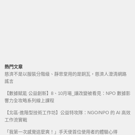
熱門文章
慈濟不是以服裝分階級、靜思堂用的是銅瓦，慈濟人澄清網路
謠言
【數據賦能 公益創新】8、10月場_讓改變被看見：NPO 數據影
響力全攻略系列線上課程
【北區-進階型技術工作坊】公益特攻隊：NGO/NPO 的 AI 高效
工作流實戰
「我第一次感覺這麼爽！」手天使首位使用者的體驗心得