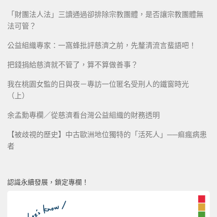
「財團法人法」三讀通過卻排除宗教團體，是否讓宗教團體無
法可管？
公益組織專家：一窩蜂批評慈濟之前，先釐清流言蜚語吧！
把錢捐給慈濟就不管了，算不算做善事？
我在桃園女監的日與夜－專訪一位匿名受刑人的鐵窗時光
（上）
余孟勳專欄／從慈濟看台灣公益組織的財務透明
【被歧視的歷史】中古歐洲地位獨特的「活死人」──痲瘋病患
者
認識永續發展，鎖定專欄！