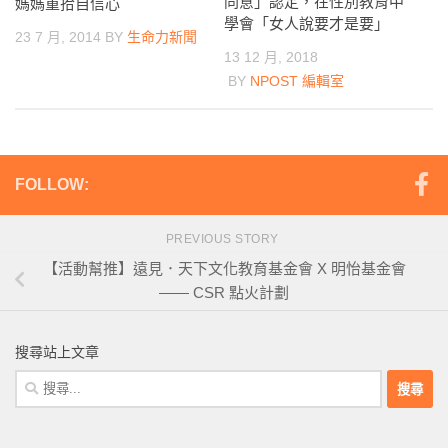
同意」認定，在性別教育中
媽媽重拾自信心
學會「女人說要才是要」
23 7 月, 2014
BY
生命力新聞
13 12 月, 2018
BY
NPOST 編輯室
FOLLOW:
PREVIOUS STORY
【活動幫推】遠見．天下文化教育基金會 X 明怡基金會
—— CSR 點火計劃
搜尋站上文章
搜
尋
關