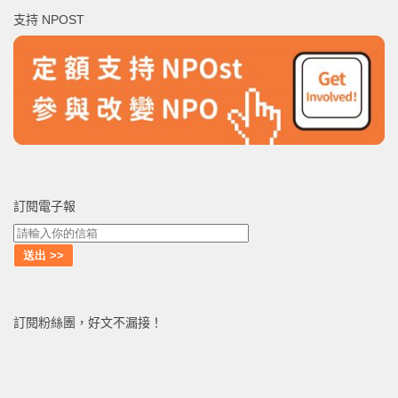
鍵
支持 NPOST
字:
訂閱電子報
訂閱粉絲團，好文不漏接！