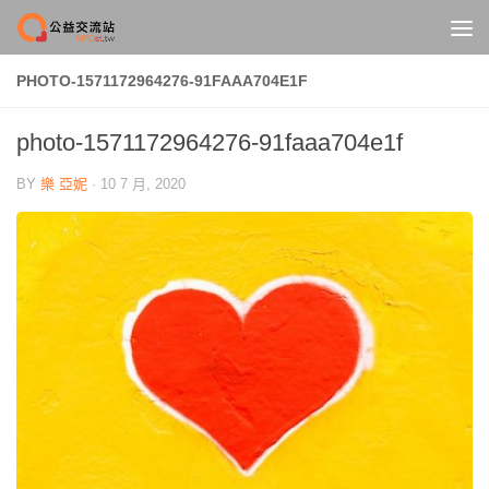
Skip to content
PHOTO-1571172964276-91FAAA704E1F
photo-1571172964276-91faaa704e1f
BY
樂 亞妮
·
10 7 月, 2020