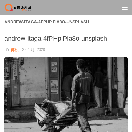
Skip to content
ANDREW-ITAGA-4FPHPIPIA8O-UNSPLASH
andrew-itaga-4fPHpiPia8o-unsplash
BY
傅觀
·
27 4 月, 2020