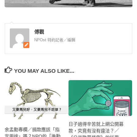
傅觀
NPOst 特約記者╱編輯
YOU MAY ALSO LIKE...
日子過得辛苦就上網公開募
余孟勳專欄／捐款應該「指
款，究竟有沒有違法？／
定用途」嗎？NPO的「後勤