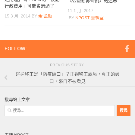
《公益勸募條例》的迷思
行政費用」可能省過頭了
11 1 月, 2017
15 3 月, 2014
BY
余 孟勳
BY
NPOST 編輯室
FOLLOW:
PREVIOUS STORY
逃逸移工是「防疫破口」？正視移工處境，真正的破
口，來自不被看見
搜尋站上文章
搜
尋
關
鍵
支持 NPOST