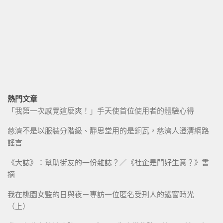
熱門文章
「我第一次感覺這麼爽！」手天使首位使用者的體驗心得
慈濟不是以服裝分階級、靜思堂用的是銅瓦，慈濟人澄清網路
謠言
《大誌》：幫助街友的一份雜誌？／《社企是門好生意？》書
摘
我在桃園女監的日與夜－專訪一位匿名受刑人的鐵窗時光
（上）