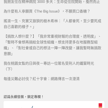
我朋友住在精神病院 3000 多天：生命從住院開始，戞然而止
為什麼有人寧願買《The Big Issue》，不願買口香糖？
搖滾一生、充實又狼狽的樹木希林：「人都會死，至少要死成
自己喜歡的樣子。」
【捐款人想什麼？】「我非常重視財報的合理度、透明度」、
「暫時不會想再捐給全球性組織，想支持更多在地服務型組
織」、「對社會或自己的想法一陣一陣改變，讓我暫時無捐款
意願」
我在桃園女監的日與夜－專訪一位匿名受刑人的鐵窗時光
（下）
每逢災難必討伐？紅十字會：網路傳言一次澄清
認識永續發展，鎖定專欄！