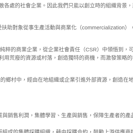
散各處的社會企業。因此我們只能以創立時的組織背景，
助對象從事生產活動與商業化（commercialization
ormation）：純粹的商業企業，從企業社會責任（CSR）中領悟到
利用荒廢的資源或村落，創造獨特的商機，而激發策略的
織：偏遠孤立的鄉村中，經由在地組織或企業引進外部資源，創造在
質與銷售利潤，集體學習、生產與銷售，保障生產者的產
而組成的集體採購組織，藉由採購合約，鼓勵上游供應商