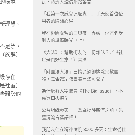
的環境
瓦，慈濟人澄清網路謠言
「我第一次感覺這麼爽！」手天使首位使
用者的體驗心得
新理想、
我在桃園女監的日與夜－專訪一位匿名受
刑人的鐵窗時光（上）
不足等，
《大誌》：幫助街友的一份雜誌？／《社
（族群）
企是門好生意？》書摘
「財團法人法」三讀通過卻排除宗教團
級存在
體，是否讓宗教團體無法可管？
是社區）
為什麼有人寧願買《The Big Issue》，不
些弱勢的
願買口香糖？
公益組織專家：一窩蜂批評慈濟之前，先
釐清流言蜚語吧！
我朋友住在精神病院 3000 多天：生命從住