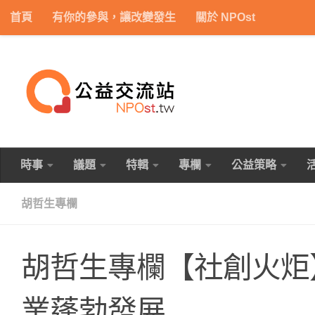
首頁
有你的參與，讓改變發生
關於 NPOst
Skip to content
時事
議題
特輯
專欄
公益策略
胡哲生專欄
胡哲生專欄【社創火炬
業蓬勃發展