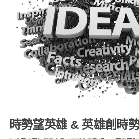
時勢望英雄 & 英雄創時