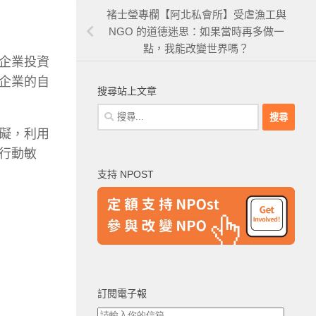
褚士瑩專欄【阿北私會所】受虐漁工與
NGO 的道德迷思：如果當時再多做一
點，我能改變世界嗎？
企業投資
企業的自
搜尋站上文章
搜
尋
礙，利用
關
行動敏
鍵
支持 NPOST
字:
訂閱電子報