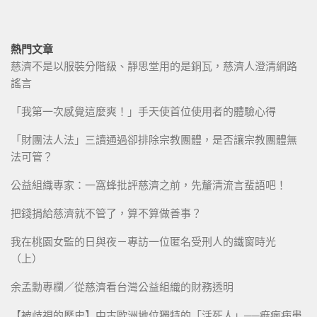
熱門文章
慈濟不是以服裝分階級、靜思堂用的是銅瓦，慈濟人澄清網路
謠言
「我第一次感覺這麼爽！」手天使首位使用者的體驗心得
「財團法人法」三讀通過卻排除宗教團體，是否讓宗教團體無
法可管？
公益組織專家：一窩蜂批評慈濟之前，先釐清流言蜚語吧！
把錢捐給慈濟就不管了，算不算做善事？
我在桃園女監的日與夜－專訪一位匿名受刑人的鐵窗時光
（上）
余孟勳專欄／從慈濟看台灣公益組織的財務透明
【被歧視的歷史】中古歐洲地位獨特的「活死人」──痲瘋病患