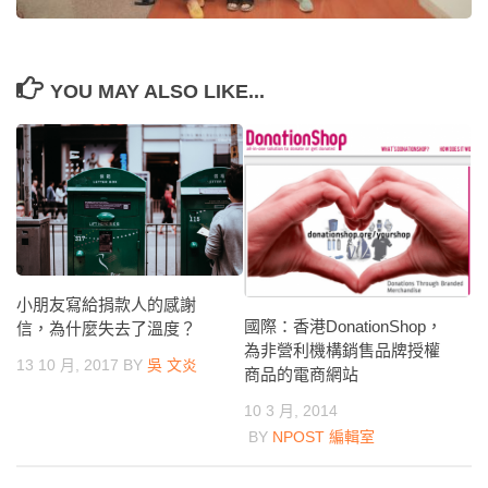
YOU MAY ALSO LIKE...
小朋友寫給捐款人的感謝
國際：香港DonationShop，
信，為什麼失去了溫度？
為非營利機構銷售品牌授權
13 10 月, 2017
BY
吳 文炎
商品的電商網站
10 3 月, 2014
BY
NPOST 編輯室