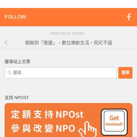
FOLLOW:
PREVIOUS STORY
相揪到「厝邊」，數位樂齡生活，咫尺不遠
搜尋站上文章
搜
尋
關
鍵
支持 NPOST
字: