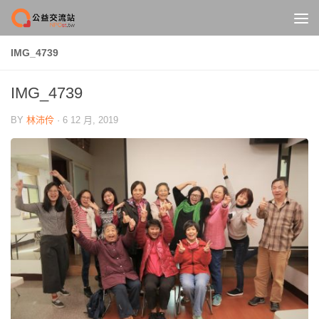
Skip to content
IMG_4739
IMG_4739
BY
林沛伶
·
6 12 月, 2019