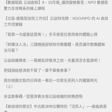
【數據賦能 公益創新】8、10月場_讓改變被看見：NPO 數據影
響力全攻略系列線上課程
【北區-進階型技術工作坊】公益特攻隊：NGO/NPO 的 AI 高效
工作流實戰
「我第一次感覺這麼爽！」手天使首位使用者的體驗心得
「財團法人法」三讀通過卻排除宗教團體，是否讓宗教團體無
法可管？
公益組織專家：一窩蜂批評慈濟之前，先釐清流言蜚語吧！
把錢捐給慈濟就不管了，算不算做善事？
我在桃園女監的日與夜－專訪一位匿名受刑人的鐵窗時光
（上）
余孟勳專欄／從慈濟看台灣公益組織的財務透明
【被歧視的歷史】中古歐洲地位獨特的「活死人」──痲瘋病患