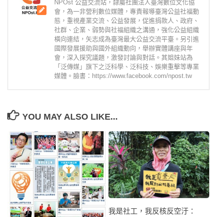
NPOst 公益交流站，隸屬社團法人臺灣數位文化協
會，為一非營利數位媒體，專責報導臺灣公益社福動
態，重視產業交流、公益發展，促進捐款人、政府、
社群、企業、弱勢與社福組織之溝通，強化公益組織
橫向連結，矢志成為臺灣最大公益交流平臺。另引進
國際發展援助與國外組織動向，舉辦實體講座與年
會，深入探究議題，激發討論與對話。其姐妹站為
「泛傳媒」旗下之泛科學、泛科技、娛樂重擊等專業
媒體。臉書：https://www.facebook.com/npost.tw
YOU MAY ALSO LIKE...
我是社工，我反核反空汙：