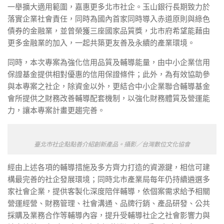
一舉擴大適用範圍，嘉惠更多北市社企。玉山銀行長期致力於
落實企業社會責任，同時為國內首家同時導入赤道原則與綠色
債券的金融業，並曾榮獲三座國家品質獎，北市府希望能藉由
更多金融業的加入，一起共築更友善及永續的產業環境。
同時，本次專案為強化信用品質及輔導能量，由中小企業信用
保證基金提供相對優惠的信用保證條件；此外，為有效協助參
與本專案之社企，除資金以外，更結合中小企業聯合輔導基金
會所提供之財務改善輔導配套機制，以強化財務體質及營運能
力，讓本專案計畫更趨完善。
臺北市社企點點善介紹創新產品。攝影／台灣數位文化協會
經由上述各項的輔導措施及多方齊力打造的資源鍵，相信可建
構最完善的社企發展環境；同時北市產業局每年仍持續遴選多
家社會企業，提供客製化深度陪伴輔導，依個案需求給予相關
營運經營、財務管理、社會溝通、品牌行銷、產品研發、公共
採購及業務合作等輔導內容，提升受輔導社企之社會影響力與