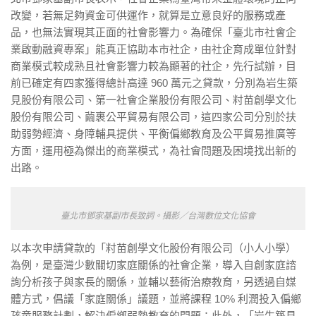
改變，若無足夠資金可供運作，就算是立意良好的服務或產
品，也無法實現其正面的社會影響力。為確保「臺北市社會企
業啟動融資專案」能真正協助本市社企，由社企育成單位針對
商業模式較成熟且社會影響力較為顯著的社企，先行試辦，目
前已確定有四家獲得總計高達
960
萬元之貸款，分別為岩生築
見股份有限公司、第一社會企業股份有限公司、籿苗創學文化
股份有限公司、繭裹公平貿易有限公司，這四家公司分別於扶
助弱勢經濟、身障輔具提供、平衡偏鄉教育及公平貿易推廣等
方面，運用極為傑出的商業模式，為社會問題及困境找出新的
出路。
臺北市鄧家基副市長致詞。攝影／台灣數位文化協會
以本次申請貸款的「籿苗創學文化股份有限公司（小人小學）
為例，是臺灣少數關切家庭關係的社會企業，導入自創家庭諮
詢分析孩子與家長的關係，並輔以藝術治療教育，另透過自媒
體方式，倡議「家庭關係」議題，並將課程
10%
利潤投入偏鄉
孩童服務計劃，解決偏鄉弱勢教育的問題；此外，「岩生築見