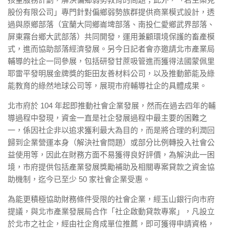
股份有限公司」專門針對偏鄉弱勢族群提供商業模式設計，透
過與原鄉部落（宜蘭大同鄉崙埤部落、南投仁愛鄉武界部落、
屏東霧台鄉大武部落）共同開發，運用兼顧環境保護的畜產模
式，進而協助部落經濟發展。另今日記者會亦邀請北市產業局
輔導的社企一同參展，包括研發甘蔗吸管進而獲得法國蒙佩里
耶雷平發明展金牌獎的鉅田友善材料公司，以及推動節能及綠
能教育的綠然地球公司等，展現市府輔導社企的具體成果。
北市府於 104 年起即推動社會企業發展，然而在過去四年的輔
導過程中發現，資金一直是社企發展過程中最主要的困難之
一，係因社企非以追求獲利最大為目的，而是將合理的利潤回
歸到企業營運本身（解決社會問題）或部分比例轉投入社會公
益使用等，因此在財務方面不易獲得良好評價，為解決此一困
境，市府提供包括產業發展獎勵補助及相關專案貸款之資金協
助機制，迄今已至少 50 家社會企業受惠。
為能更積極協助財務條件受限的社會企業，經玉山銀行向市府
提議，與北市產業發展局合作「社企啟動貸款專案」，凡設立
於北市之社企，經由社企育成單位推薦，即可獲得申請資格，