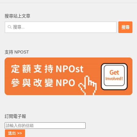
搜尋站上文章
搜
尋
關
鍵
支持 NPOST
字:
訂閱電子報