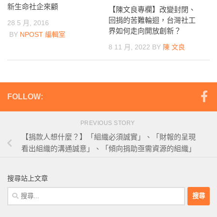
新生命社企來顧
【陳文良專欄】改變封閉、
回捐的苦難輪迴，台灣社工
28 5 月, 2016
界如何走向開放創新？
BY
NPOST 編輯室
8 11 月, 2022
BY
陳 文良
FOLLOW:
PREVIOUS STORY
【捐款人想什麼？】「組織必須誠實」、「財報的呈現
看出組織的溝通誠意」、「傾向捐助亟需資源的組織」
搜尋站上文章
搜
尋
關