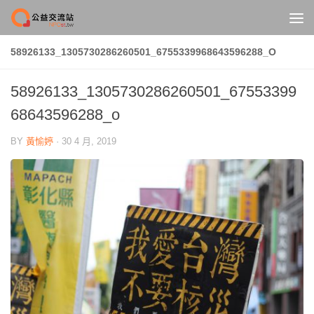
Skip to content
58926133_1305730286260501_6755339968643596288_O
58926133_1305730286260501_67553399
68643596288_o
BY
黃愉婷
·
30 4 月, 2019