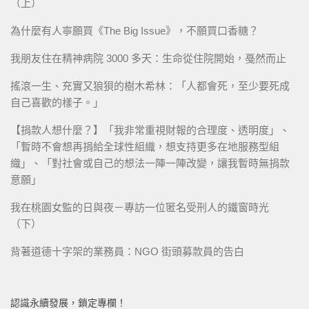
（上）
為什麼有人寧願買《The Big Issue》，不願買口香糖？
我朋友住在精神病院 3000 多天：生命從住院開始，戞然而止
搖滾一生、充實又狼狽的樹木希林：「人都會死，至少要死成
自己喜歡的樣子。」
【捐款人想什麼？】「我非常重視財報的合理度、透明度」、
「暫時不會想再捐給全球性組織，想支持更多在地服務型組
織」、「對社會或自己的想法一陣一陣改變，讓我暫時無捐款
意願」
我在桃園女監的日與夜－專訪一位匿名受刑人的鐵窗時光
（下）
背著道德十字架的業務員：NGO 街頭募款員的告白
認識永續發展，鎖定專欄！