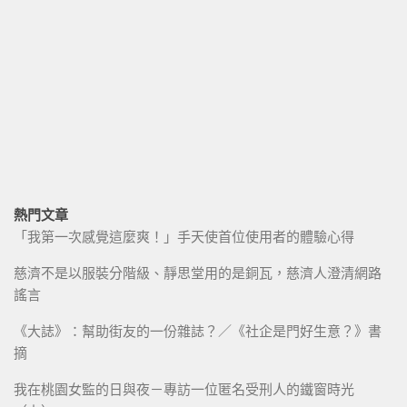
熱門文章
「我第一次感覺這麼爽！」手天使首位使用者的體驗心得
慈濟不是以服裝分階級、靜思堂用的是銅瓦，慈濟人澄清網路
謠言
《大誌》：幫助街友的一份雜誌？／《社企是門好生意？》書
摘
我在桃園女監的日與夜－專訪一位匿名受刑人的鐵窗時光