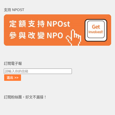
鍵
支持 NPOST
字:
訂閱電子報
訂閱粉絲團，好文不漏接！