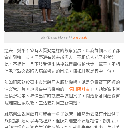
圖／David Monje @
unsplash
過去，幾乎不會有人質疑這樣的故事發展，以為每個人老了都
會走到這一步
。
但臺灣有越來越多人，不相信人老了必然如
此，不相信一旦下肢受傷出院後就得靠輪椅代步一輩子，不相
信老了就必然陷入病弱殘窮的困境，陳如珊就是其中一位。
陳如珊服務於臺中市樂齡居家服務機構，她是負責寶玉阿嬤的
個案管理員。透過臺中市推動的「
陪出院計畫
」，她從寶玉阿
嬤情況穩定、準備出院時就接手這個案子，開始想著阿嬤從醫
院離開回家以後，生活要如何重新開始。
雖然醫生說阿嬤有可能要一輩子臥床，雖然過去沒有什麼例子
能保證阿嬤可以再站起來，但陳如珊並不這麼相信。她知道，
已經習慣自己獨立生活的阿嬤，如果就此失去行動力，生活將