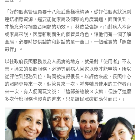
「好的個案管理員要十八般武藝樣樣精通，從評估個案狀況到
連結相應資源，還要能從家屬及個案的角度溝通，面面俱到，
才能充分發揮整合照顧的功效。」林依瑩強調。而對病人本身
或家屬來說，因應新制而生的個管員角色，讓他們有一個了解
全局、必要時提供諮詢和對話的單一窗口、一個確實的「照顧
夥伴」。
以往政府長照服務最為人詬病的地方，就是對「使用者」不友
善。過去的長照服務，必須等到病人回家以後才能申請，所以
從評估到服務到位，時間被拉得很長。以評估來說，長照中心
的照顧專員來一次、個管員來一次、輔導輔具使用的工作者再
來一次，有人便開玩笑說：「這郵差總按 3 次鈴，但按了這麼
多次什麼服務也沒真的進來，只是讓民眾疲於應付而已。」