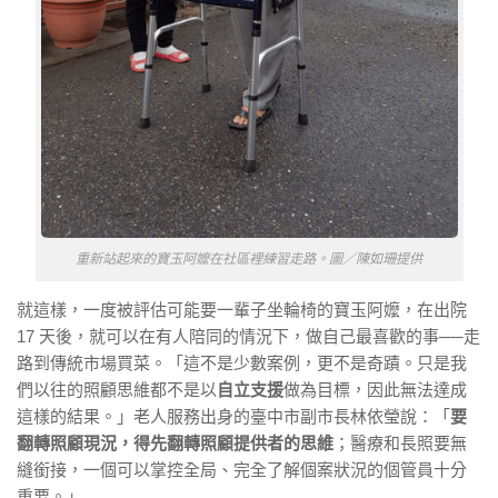
重新站起來的寶玉阿嬤在社區裡練習走路。圖／陳如珊提供
就這樣，一度被評估可能要一輩子坐輪椅的寶玉阿嬤，在出院
17 天後，就可以在有人陪同的情況下，做自己最喜歡的事──走
路到傳統市場買菜。「這不是少數案例，更不是奇蹟。只是我
們以往的照顧思維都不是以
自立支援
做為目標，因此無法達成
這樣的結果。」老人服務出身的臺中市副市長林依瑩說：「
要
翻轉照顧現況，得先翻轉照顧提供者的思維
；醫療和長照要無
縫銜接，一個可以掌控全局、完全了解個案狀況的個管員十分
重要。」