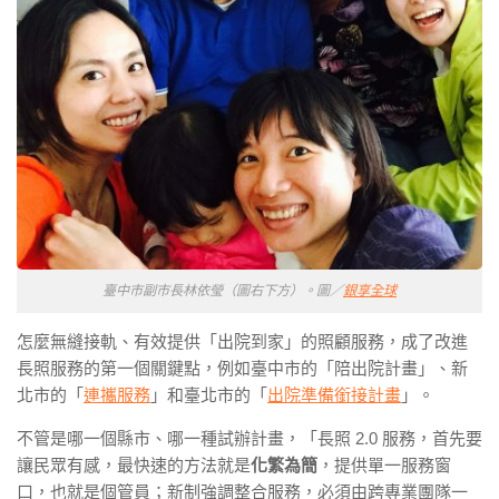
臺中市副市長林依瑩（圖右下方）。圖／
銀享全球
怎麼無縫接軌、有效提供「出院到家」的照顧服務，成了改進
長照服務的第一個關鍵點，例如臺中市的「陪出院計畫」、新
北市的「
連攜服務
」和臺北市的「
出院準備銜接計畫
」。
不管是哪一個縣市、哪一種試辦計畫，「長照 2.0 服務，首先要
讓民眾有感，最快速的方法就是
化繁為簡
，提供單一服務窗
口，也就是個管員；新制強調整合服務，必須由跨專業團隊一