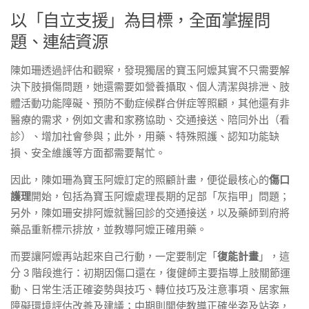
以「自立支援」為目標，全面掌握問
題、連結資源
陳如珊透過評估和觀察，發現獨居的寶玉阿嬤其實不只需要解
決下肢損傷問題，她還需要如營養攝取、個人清潔與排泄、肢
體活動功能障礙、預防不動症候群合併症等照顧，其他還有非
醫療的需求，例如文書和家務協助、交通接送、陪同外出（看
診）、增加社會參與；此外，用藥、特殊照護、認知功能缺
損、安全維護等方面都需要幫忙。
因此，陳如珊為寶玉阿嬤訂定的照顧計畫，便從最核心的
傷口
護理
開始，包括為寶玉阿嬤處理長期的足部「灰指甲」問題；
另外，陳如珊安排阿嬤就醫回診的交通接送，以及藥師到府將
藥品重新標示排放，並教導阿嬤正確用藥。
而要讓阿嬤再站起來自己行動，一定要制定「
復能計畫
」，這
分 3 階段進行：初期因傷口還在，復健師主要指導上肢關節運
動、日常生活正確姿勢與技巧、轉位技巧及注意事項、居家無
障礙環境評估改善及建議；中期則開使教導正確坐姿及站姿，