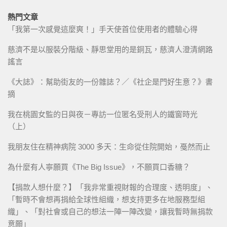
熱門文章
「我第一次感覺這麼爽！」手天使首位使用者的體驗心得
慈濟不是以服裝分階級、靜思堂用的是銅瓦，慈濟人澄清網路
謠言
《大誌》：幫助街友的一份雜誌？／《社企是門好生意？》書
摘
我在桃園女監的日與夜－專訪一位匿名受刑人的鐵窗時光
（上）
我朋友住在精神病院 3000 多天：生命從住院開始，戞然而止
為什麼有人寧願買《The Big Issue》，不願買口香糖？
【捐款人想什麼？】「我非常重視財報的合理度、透明度」、
「暫時不會想再捐給全球性組織，想支持更多在地服務型組
織」、「對社會或自己的想法一陣一陣改變，讓我暫時無捐款
意願」