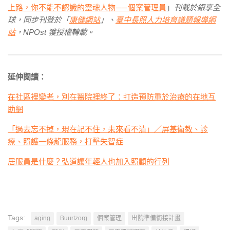
上路，你不能不認識的靈魂人物 ── 個案管理員
」
刊載於銀享全
球，同步刊登於「
康健網站
」、
臺中長照人力培育議題報導網
站
，NPOst 獲授權轉載。
延伸閱讀：
在社區裡變老，別在醫院裡終了：打造預防重於治療的在地互
助網
「過去忘不掉，現在記不住，未來看不清」／屏基衛教、診
療、照護一條龍服務，打擊失智症
居服員是什麼？弘道讓年輕人也加入照顧的行列
Tags:
aging
Buurtzorg
個案管理
出院準備銜接計畫