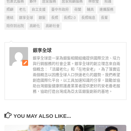
包裹式服務
夥伴
居家服務
居家照顧服務
林依瑩
照護
照顧
老化
自立支援
臺中市政府
荷蘭
輔具
連攜服務
連結
銀享全球
銀髮
長照
長照2.0
長照喘息
長輩
陪你到出院
高齡化
高齡社會
銀享全球
銀享全球是一家為銀髮相關組織提供國際交流、培力
與行銷服務的社會企業。銀享全球的創立理念來自兩
個概念：「活躍老化」和「在地安老」，為了落實這
兩個概念以因應全球人口快速老化的趨勢，我們希望
創造國際化平台，以工具加速知識的分享，鼓勵並協
助台灣銀髮健康照護產業業者提供更好的安老養老服
務，協助打造台灣成為亞太區銀髮創新的基地。
YOU MAY ALSO LIKE...