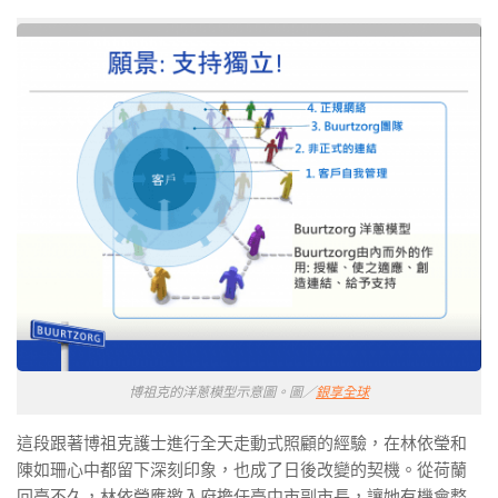
博祖克的洋蔥模型示意圖。圖／
銀享全球
這段跟著博祖克護士進行全天走動式照顧的經驗，在林依瑩和
陳如珊心中都留下深刻印象，也成了日後改變的契機。從荷蘭
回臺不久，林依瑩應邀入府擔任臺中市副市長，讓她有機會整