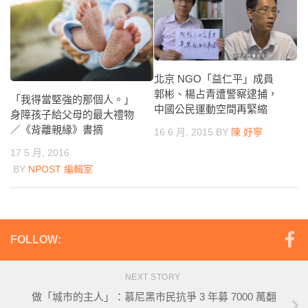
北京 NGO「益仁平」成員
郭彬、楊占青遭警察逮捕，
「我得當堅強的那個人。」
中國公民運動空間再緊縮
身障孩子給父母的最大禮物
／《背離親緣》書摘
16 6 月, 2015
BY
陳 妤寧
17 5 月, 2016
BY
NPOST 編輯室
FOLLOW:
NEXT STORY
做「城市的主人」：慕尼黑市民抗爭 3 年募 7000 萬翻