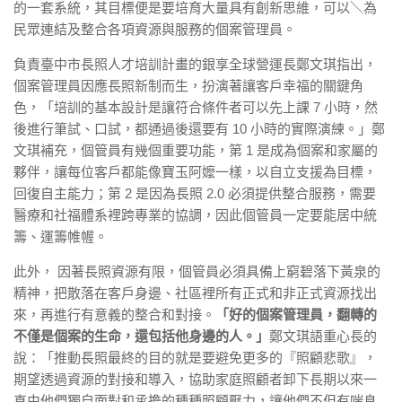
的一套系統，其目標便是要培育大量具有創新思維，可以＼為
民眾連結及整合各項資源與服務的個案管理員。
負責臺中市長照人才培訓計畫的銀享全球營運長鄭文琪指出，
個案管理員因應長照新制而生，扮演著讓客戶幸福的關鍵角
色，「培訓的基本設計是讓符合條件者可以先上課 7 小時，然
後進行筆試、口試，都通過後還要有 10 小時的實際演練。」鄭
文琪補充，個管員有幾個重要功能，第 1 是成為個案和家屬的
夥伴，讓每位客戶都能像寶玉阿嬤一樣，以自立支援為目標，
回復自主能力；第 2 是因為長照 2.0 必須提供整合服務，需要
醫療和社福體系裡跨專業的協調，因此個管員一定要能居中統
籌、運籌帷幄。
此外， 因著長照資源有限，個管員必須具備上窮碧落下黃泉的
精神，把散落在客戶身邊、社區裡所有正式和非正式資源找出
來，再進行有意義的整合和對接。
「好的個案管理員，翻轉的
不僅是個案的生命，還包括他身邊的人。」
鄭文琪語重心長的
說：「推動長照最終的目的就是要避免更多的『照顧悲歌』，
期望透過資源的對接和導入，協助家庭照顧者卸下長期以來一
直由他們獨自面對和承擔的種種照顧壓力，讓他們不但有喘息