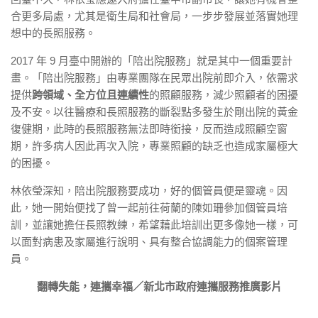
合更多局處，尤其是衛生局和社會局，一步步發展並落實她理
想中的長照服務。
2017 年 9 月臺中開辦的「陪出院服務」就是其中一個重要計
畫。「陪出院服務」由專業團隊在民眾出院前即介入，依需求
提供
跨領域、全方位且連續性
的照顧服務，減少照顧者的困擾
及不安。以往醫療和長照服務的斷裂點多發生於剛出院的黃金
復健期，此時的長照服務無法即時銜接，反而造成照顧空窗
期，許多病人因此再次入院，專業照顧的缺乏也造成家屬極大
的困擾。
林依瑩深知，陪出院服務要成功，好的個管員便是靈魂。因
此，她一開始便找了曾一起前往荷蘭的陳如珊參加個管員培
訓，並讓她擔任長照教練，希望藉此培訓出更多像她一樣，可
以面對病患及家屬進行說明、具有整合協調能力的個案管理
員。
翻轉失能，連攜幸福／新北市政府連攜服務推廣影片