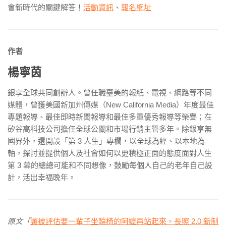
會新時代的關鍵解答！
活動資訊
、
報名網址
作者
楊寧茵
銀享全球共同創辦人。曾任職臺美的報紙、電視、網路等不同
媒體，曾獲美國新加州傳媒（New California Media）年度最佳
專題報導、最佳即時新聞報導和最佳多重優秀報導等榮譽；在
矽谷高科技公司擔任全球公關和市場行銷主管多年。除銀享無
國界外，還開設「第 3 人生」專欄，以全球為經、以本地為
軸，探討並提供個人及社會如何以更積極正面的態度面對人生
第 3 幕的總總可能和不同想像，鼓勵每個人自己的老年自己設
計，活出幸福晚年。
原文「
讓被評估要一輩子坐輪椅的阿嬤再站起來。長照 2.0 新制