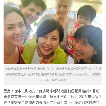
陳如珊曾隨臺中市副市長林依瑩（右下）及銀享全球執行長蔡昕伶（左一）到
荷蘭博祖克見習，並和博祖克創辦人兼執行長勃洛克（Jos de blok）深度交
流。圖／陳如珊提供
因此，從中央到地方，許多縣市都開始推動個管員培訓，目前
雖還沒有統一的做法和標準，但臺中市衛生局從 2018 年委請社
會企業銀享全球開辦的長照人才培育計畫，可說是目前最嚴謹