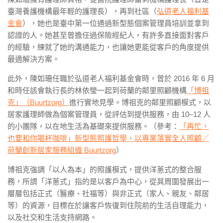
臺灣養護機構最年輕的護理長），再到社區（
弘道老人福利基
金會
），她也是臺中第一位通過新型態個案管理員培訓並拿到
認證的人。她甚至曾擔任過保險經紀人，有許多直接面對客戶
的經驗，練就了她的溝通能力，也讓她更能從客戶的角度提供
最適解決方案。
此外，陳如珊任職於弘道老人福利基金會時，曾於 2016 年 6 月
和時任該會執行長的林依瑩一起到荷蘭的鄰里照顧機構
「博祖
克」（Buurtzorg）
進行實地見學。博祖克的鄰里照顧模式，以
居家護理師做為個案管理員，從評估到提供服務，由 10–12 人
的小團隊，以在地生活為基礎來提供服務。（參考：
「再忙，
也要和你喝杯咖啡」新型態照護哲學，以專業落實全人照顧／
荷蘭創新居家服務組織 Buurtzorg
）
博祖克強調「以人為本」的照護模式，提供洋蔥式的整合服
務，所謂「洋蔥式」指的是以客戶為中心，從其周圍發展出一
層層包括正式（醫療、社福等）與非正式（家人、親友、鄰居
等）的資源，目標在於讓客戶恢復到住院前的生活自理能力，
以及社交和生活支持網路。