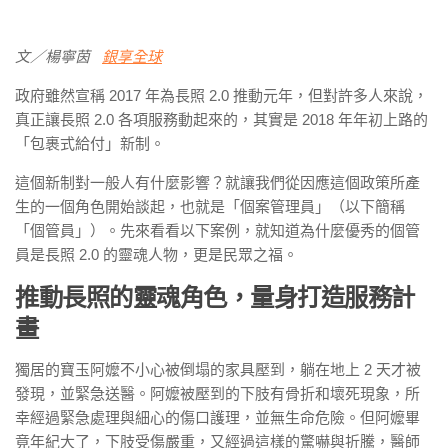
文／楊寧茵
銀享全球
政府雖然宣稱 2017 年為長照 2.0 推動元年，但對許多人來說，
真正讓長照 2.0 各項服務動起來的，其實是 2018 年年初上路的
「包裹式給付」新制。
這個新制對一般人有什麼影響？就讓我們從因應這個政策所產
生的一個角色開始談起，也就是「個案管理員」（以下簡稱
「個管員」）。先來看看以下案例，就知道為什麼優秀的個管
員是長照 2.0 的靈魂人物，更是民眾之福。
推動長照的靈魂角色，量身打造服務計
畫
獨居的寶玉阿嬤不小心被倒塌的家具壓到，躺在地上 2 天才被
發現，並緊急送醫。阿嬤被壓到的下肢有骨折和壞死現象，所
幸經過緊急處理與細心的傷口護理，並無生命危險。但阿嬤畢
竟年紀大了，下肢受傷嚴重，又經過這樣的驚嚇與折騰，醫師