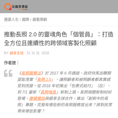
Skip to content
健康人生
/
國際
/
銀髮樂齡
推動長照 2.0 的靈魂角色「個管員」：打造
全方位且連續性的跨領域客製化照顧
BY
銀享全球
·
31 10 月, 2018
作者按：
《
長照服務法
》於 2017 年 6 月通過，政府快馬加鞭期
望能落實「
長照 2.0
」，讓照顧者和被照顧者都真實感
受到改變。從 2018 年初推出「包裹式給付」（註），
到 7/1 最新「
長照喘息
」新制上路。長照相關新制紛紛
登場，
康健雜誌
與銀享全球合作，推出「創新中的長
照」專題，究竟有哪些新的長照服務冒出來？將對民眾
帶來哪些影響？