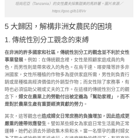
坦尚尼亞（Tanzania）的女性農夫採集甜美的馬鈴薯。圖片來源／
https://goo.gl/b1l8Vv
5 大歸因，解構非洲女農民的困境
1. 傳統性別分工觀念的束縛
在非洲的許多國家和社區，傳統性別分工的觀念並不利於女性
事業發展
。例如：在傳統觀念裡，女性是照顧家庭成員的角
色，而男性則是帶來收入的角色。在烏干達、喀麥隆等許多非
洲國家，女性所種植的作物多為提供家庭所需，男性則負責行
銷或是種植高經濟價值的外銷型作物；而女性除了家務事，有
時也必須協助父親或丈夫的工作。在這樣的傳統性別分工的觀
念下，
婦女在農業上的勞動付出被定義為「幫助家裡」，而不
是對於農業生產有重要經濟貢獻的勞力
。
其次，這等觀念也
造成婦女日常庶務的負擔增加，因此造成更
嚴重的連帶效應發生
。譬如某些婦女為家庭日常生活能夠正常
運轉，她們必須去外頭收集木柴和水。當一名懷孕的農村婦女