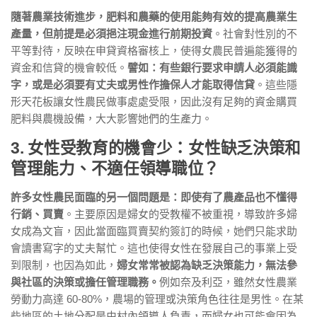
隨著農業技術進步，肥料和農藥的使用能夠有效的提高農業生
產量，但前提是必須挹注現金進行前期投資
。社會對性別的不
平等對待，反映在申貸資格審核上，使得女農民普遍能獲得的
資金和信貸的機會較低。
譬如：有些銀行要求申請人必須能識
字，或是必須要有丈夫或男性作擔保人才能取得信貸
。這些隱
形天花板讓女性農民做事處處受限，因此沒有足夠的資金購買
肥料與農機設備，大大影響她們的生產力。
3. 女性受教育的機會少：女性缺乏決策和
管理能力、不適任領導職位？
許多女性農民面臨的另一個問題是：即使有了農產品也不懂得
行銷、買賣
。主要原因是婦女的受教權不被重視，導致許多婦
女成為文盲，因此當面臨買賣契約簽訂的時候，她們只能求助
會讀書寫字的丈夫幫忙。這也使得女性在發展自己的事業上受
到限制，也因為如此，
婦女常常被認為缺乏決策能力，無法參
與社區的決策或擔任管理職務。
例如奈及利亞，雖然女性農業
勞動力高達 60-80%，農場的管理或決策角色往往是男性。在某
些地區的土地分配是由村內領導人負責，而婦女也可能會因為