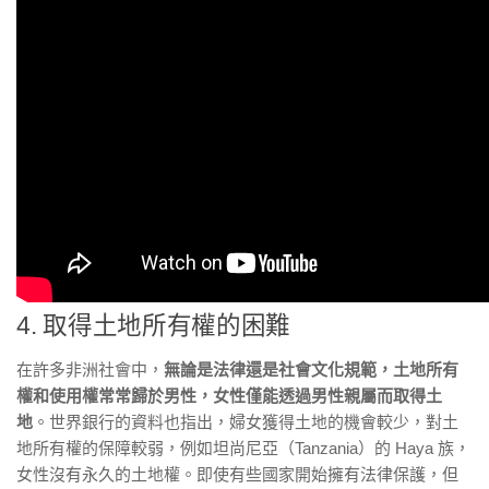
4. 取得土地所有權的困難
在許多非洲社會中，
無論是法律還是社會文化規範，土地所有
權和使用權常常歸於男性，女性僅能透過男性親屬而取得土
地
。世界銀行的資料也指出，婦女獲得土地的機會較少，對土
地所有權的保障較弱，例如坦尚尼亞（Tanzania）的 Haya 族，
女性沒有永久的土地權。即使有些國家開始擁有法律保護，但