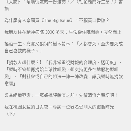
《大誌》：幫助街友的一份雜誌？／《社企是門好生意？》書
摘
為什麼有人寧願買《The Big Issue》，不願買口香糖？
我朋友住在精神病院 3000 多天：生命從住院開始，戞然而止
搖滾一生、充實又狼狽的樹木希林：「人都會死，至少要死成
自己喜歡的樣子。」
【捐款人想什麼？】「我非常重視財報的合理度、透明度」、
「暫時不會想再捐給全球性組織，想支持更多在地服務型組
織」、「對社會或自己的想法一陣一陣改變，讓我暫時無捐款
意願」
公益組織專家：一窩蜂批評慈濟之前，先釐清流言蜚語吧！
我在桃園女監的日與夜－專訪一位匿名受刑人的鐵窗時光
（下）