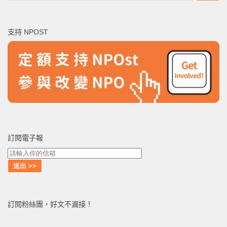
關
鍵
支持 NPOST
字:
訂閱電子報
訂閱粉絲團，好文不漏接！