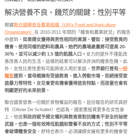
解決營養不良、饑荒的關鍵：性別平等
根據
聯合國糧食及農業組織（UN’s Food and Agriculture
Organization）
在 2010-2011 年間的「糧食和農業狀況」的報告
中提到，
如果婦女獲得與男性相同的資源，譬如：接受教育的
機會、使用同樣的肥料和農具，她們的農場產量將可提高 20-
30％，並可以減少約 1.5 億的飢餓人口。
女力的提升不僅能改
善改善人民的生活，這樣的結果可以解決非洲的糧食危機。此
外，女性比男性更有可能將收入用於家庭，
世界銀行曾有
一份
報告
提到，當母親擁有受過教育、進入勞動市場、拒絕接受家
庭暴力等特性，女兒會更有機會獲得這些特點，而孩童也會有
明顯更好的未來前景
。
聯合國曾發表一份關於食物權益的報告，這份報告的研究員舒
特（Olivier De Schutter）也認為，國家應投資更多在女性身
上，他提
到政府賦予婦女權利與教育是對抗糧食不安全的祕密
武器，也是一個有效降低飢餓和營養不良的方式；性別不平等
會破壞糧食安全
。舒特也表示，必須讓婦女擁有更多的機會受