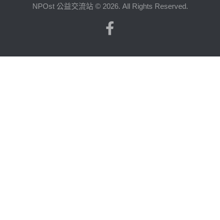
NPOst 公益交流站 © 2026. All Rights Reserved.