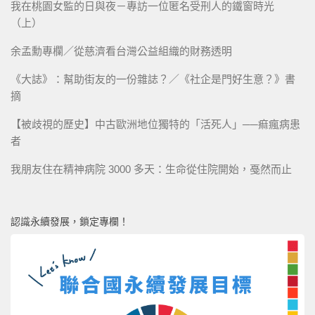
我在桃園女監的日與夜－專訪一位匿名受刑人的鐵窗時光
（上）
余孟勳專欄／從慈濟看台灣公益組織的財務透明
《大誌》：幫助街友的一份雜誌？／《社企是門好生意？》書
摘
【被歧視的歷史】中古歐洲地位獨特的「活死人」──痲瘋病患
者
我朋友住在精神病院 3000 多天：生命從住院開始，戞然而止
認識永續發展，鎖定專欄！