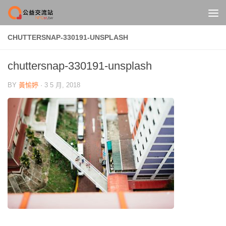
Skip to content
CHUTTERSNAP-330191-UNSPLASH
chuttersnap-330191-unsplash
BY
黃愉婷
·
3 5 月, 2018