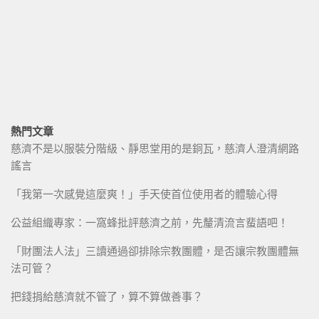
熱門文章
慈濟不是以服裝分階級、靜思堂用的是銅瓦，慈濟人澄清網路
謠言
「我第一次感覺這麼爽！」手天使首位使用者的體驗心得
公益組織專家：一窩蜂批評慈濟之前，先釐清流言蜚語吧！
「財團法人法」三讀通過卻排除宗教團體，是否讓宗教團體無
法可管？
把錢捐給慈濟就不管了，算不算做善事？