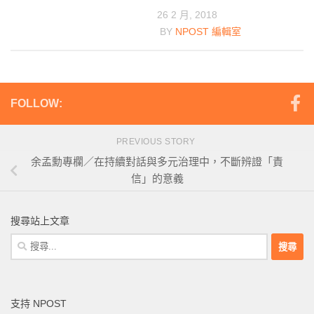
26 2 月, 2018
BY
NPOST 編輯室
FOLLOW:
PREVIOUS STORY
余孟勳專欄／在持續對話與多元治理中，不斷辨證「責
信」的意義
搜尋站上文章
搜
尋
關
鍵
支持 NPOST
字: