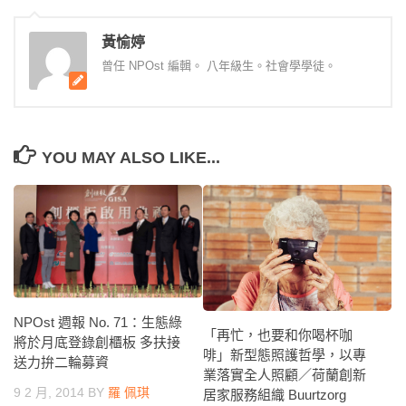
黃愉婷
曾任 NPOst 編輯。 八年級生。社會學學徒。
YOU MAY ALSO LIKE...
NPOst 週報 No. 71：生態綠
「再忙，也要和你喝杯咖
將於月底登錄創櫃板 多扶接
啡」新型態照護哲學，以專
送力拚二輪募資
業落實全人照顧／荷蘭創新
9 2 月, 2014
BY
羅 佩琪
居家服務組織 Buurtzorg