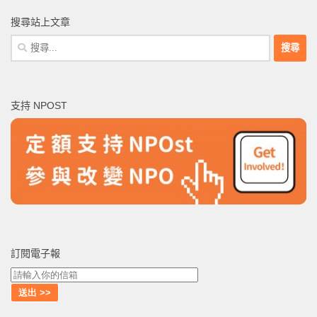
搜尋站上文章
搜
尋
關
鍵
支持 NPOST
字:
訂閱電子報