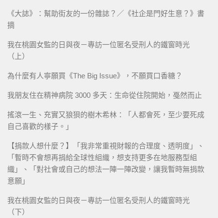
《大誌》：幫助街友的一份雜誌？／《社企是門好生意？》書
摘
我在桃園女監的日與夜－專訪一位匿名受刑人的鐵窗時光
（上）
為什麼有人寧願買《The Big Issue》，不願買口香糖？
我朋友住在精神病院 3000 多天：生命從住院開始，戞然而止
搖滾一生、充實又狼狽的樹木希林：「人都會死，至少要死成
自己喜歡的樣子。」
【捐款人想什麼？】「我非常重視財報的合理度、透明度」、
「暫時不會想再捐給全球性組織，想支持更多在地服務型組
織」、「對社會或自己的想法一陣一陣改變，讓我暫時無捐款
意願」
我在桃園女監的日與夜－專訪一位匿名受刑人的鐵窗時光
（下）