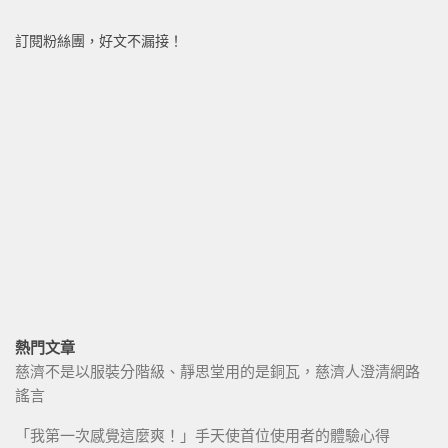
訂閱粉絲團，好文不漏接！
熱門文章
慈濟不是以服裝分階級、靜思堂用的是銅瓦，慈濟人澄清網路
謠言
「我第一次感覺這麼爽！」手天使首位使用者的體驗心得