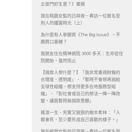
企是門好生意？》書摘
我在桃園女監的日與夜－專訪一位匿名受
刑人的鐵窗時光（上）
為什麼有人寧願買《The Big Issue》，不
願買口香糖？
我朋友住在精神病院 3000 多天：生命從住
院開始，戞然而止
【捐款人想什麼？】「我非常重視財報的
合理度、透明度」、「暫時不會想再捐給
全球性組織，想支持更多在地服務型組
織」、「對社會或自己的想法一陣一陣改
變，讓我暫時無捐款意願」
搖滾一生、充實又狼狽的樹木希林：「人
都會死，至少要死成自己喜歡的樣子。」
我在桃園女監的日與夜－專訪一位匿名受