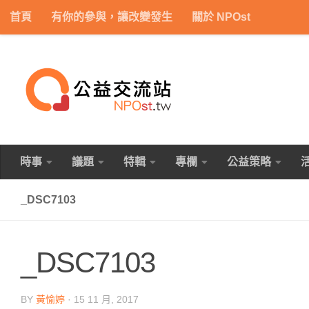
首頁
有你的參與，讓改變發生
關於 NPOst
Skip to content
時事
議題
特輯
專欄
公益策略
_DSC7103
_DSC7103
BY
黃愉婷
·
15 11 月, 2017