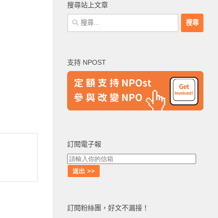
搜尋站上文章
搜
尋
關
鍵
支持 NPOST
字:
訂閱電子報
訂閱粉絲團，好文不漏接！