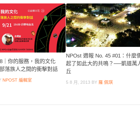
NPOst 週報 No. 45 #01：什
28｜你的服務，我的文化
起了如此大的共鳴？──凱道萬
部落族人之間的衝擊對話
丘
Y
NPOST 編輯室
5 8 月, 2013
BY
羅 佩琪