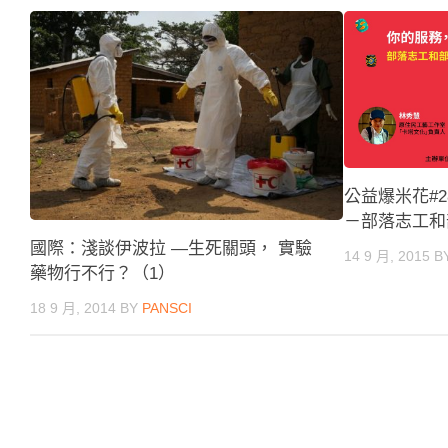
公益爆米花#
－部落志工和
國際：淺談伊波拉 ―生死關頭， 實驗
14 9 月, 2015
B
藥物行不行？（1）
18 9 月, 2014
BY
PANSCI