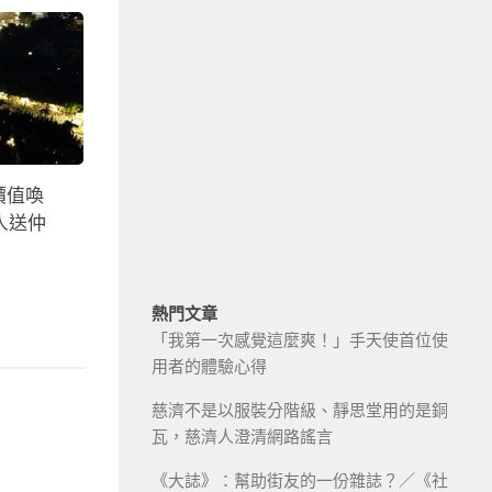
麼價值喚
人送仲
熱門文章
「我第一次感覺這麼爽！」手天使首位使
用者的體驗心得
慈濟不是以服裝分階級、靜思堂用的是銅
瓦，慈濟人澄清網路謠言
《大誌》：幫助街友的一份雜誌？／《社