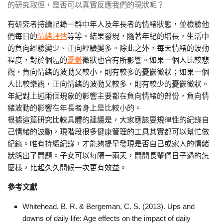
的研究取徑，是否可以真實反應我們的現狀呢？
有研究者持續記錄一群中年人及年長者的情緒狀態，並檢驗他
們每日的
情緒評估
等等。結果發現，隨著年紀的增長，生活中
的負向經驗變少、正向經驗變多。除此之外，每天情緒的波動
程度，對於個體的
憂鬱
徵狀也會有所影響。
如果一個人比較悲
觀，負向情緒的波動又較小，則有較多的憂鬱徵狀；如果一個
人比較樂觀，正向情緒的波動又較多，則有較少的憂鬱徵狀
。
年紀對上述兩個現象的影響主要都在負向情緒的部份，負向情
緒波動的影響在年長者身上是比較小的。
根據這篇研究比較具體的建議是，大家應該要規律性的紀錄自
己情緒的波動，現階段很多健康管理的工具其實都可以幫忙做
紀錄。唯有持續紀錄，才能夠提早發現是否自己或家人的情緒
狀態出了問題。子女可以每隔一兩天，問問長輩們日子過的怎
麼樣，比起久久問候一次更有效益。
參考文獻
Whitehead, B. R. & Bergeman, C. S. (2013). Ups and
downs of daily life: Age effects on the impact of daily