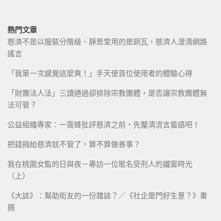
熱門文章
慈濟不是以服裝分階級、靜思堂用的是銅瓦，慈濟人澄清網路
謠言
「我第一次感覺這麼爽！」手天使首位使用者的體驗心得
「財團法人法」三讀通過卻排除宗教團體，是否讓宗教團體無
法可管？
公益組織專家：一窩蜂批評慈濟之前，先釐清流言蜚語吧！
把錢捐給慈濟就不管了，算不算做善事？
我在桃園女監的日與夜－專訪一位匿名受刑人的鐵窗時光
（上）
《大誌》：幫助街友的一份雜誌？／《社企是門好生意？》書
摘