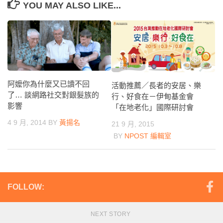
YOU MAY ALSO LIKE...
阿嬤你為什麼又已讀不回
活動推薦／長者的安居、樂
了… 談網路社交對銀髮族的
行、好食在－伊甸基金會
影響
「在地老化」國際研討會
4 9 月, 2014
BY
黃揚名
21 9 月, 2015
BY
NPOST 編輯室
FOLLOW:
NEXT STORY