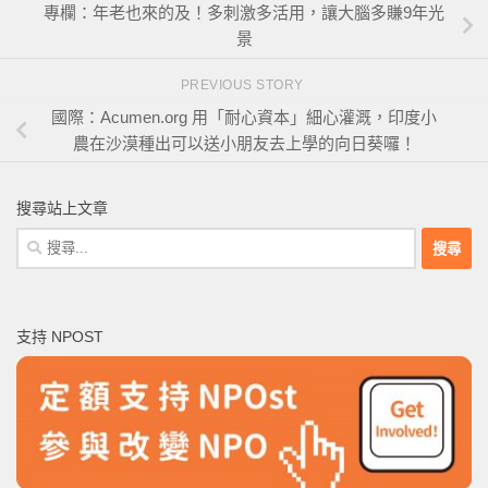
專欄：年老也來的及！多刺激多活用，讓大腦多賺9年光
景
PREVIOUS STORY
國際：Acumen.org 用「耐心資本」細心灌溉，印度小
農在沙漠種出可以送小朋友去上學的向日葵囉！
搜尋站上文章
搜
尋
關
鍵
支持 NPOST
字: