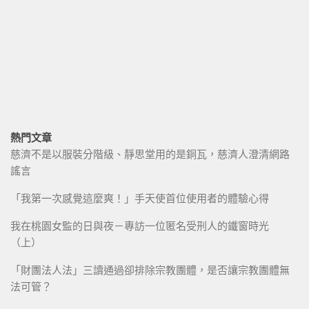
熱門文章
慈濟不是以服裝分階級、靜思堂用的是銅瓦，慈濟人澄清網路
謠言
「我第一次感覺這麼爽！」手天使首位使用者的體驗心得
我在桃園女監的日與夜－專訪一位匿名受刑人的鐵窗時光
（上）
「財團法人法」三讀通過卻排除宗教團體，是否讓宗教團體無
法可管？