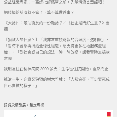
公益組織專家：一窩蜂批評慈濟之前，先釐清流言蜚語吧！
把錢捐給慈濟就不管了，算不算做善事？
《大誌》：幫助街友的一份雜誌？／《社企是門好生意？》書
摘
【捐款人想什麼？】「我非常重視財報的合理度、透明度」、
「暫時不會想再捐給全球性組織，想支持更多在地服務型組
織」、「對社會或自己的想法一陣一陣改變，讓我暫時無捐款
意願」
我朋友住在精神病院 3000 多天：生命從住院開始，戞然而止
搖滾一生、充實又狼狽的樹木希林：「人都會死，至少要死成
自己喜歡的樣子。」
認識永續發展，鎖定專欄！