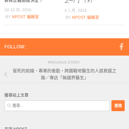
薪資正義由誰決定？
之一）」（下）
24 10 月, 2016
4 1 月, 2016
BY
NPOST 編輯室
BY
NPOST 編輯室
FOLLOW:
PREVIOUS STORY
冒死的前線、專業的後勤，跨國戰地醫生的人道救援之
路／專訪「無國界醫生」
搜尋站上文章
搜
尋
關
鍵