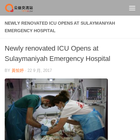
Skip to content
NEWLY RENOVATED ICU OPENS AT SULAYMANIYAH
EMERGENCY HOSPITAL
Newly renovated ICU Opens at
Sulaymaniyah Emergency Hospital
BY
黃愉婷
·
22 9 月, 2017