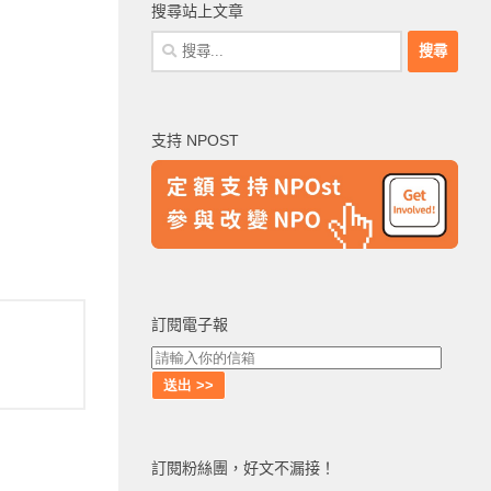
搜尋站上文章
搜
尋
關
鍵
支持 NPOST
字:
訂閱電子報
訂閱粉絲團，好文不漏接！