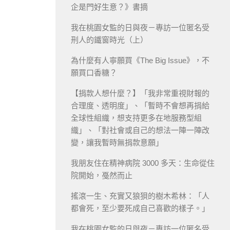
企是門好生意？》書摘
我在桃園女監的日與夜－專訪一位匿名受
刑人的鐵窗時光（上）
為什麼有人寧願買《The Big Issue》，不
願買口香糖？
【捐款人想什麼？】「我非常重視財報的
合理度、透明度」、「暫時不會想再捐給
全球性組織，想支持更多在地服務型組
織」、「對社會或自己的想法一陣一陣改
變，讓我暫時無捐款意願」
我朋友住在精神病院 3000 多天：生命從住
院開始，戞然而止
搖滾一生、充實又狼狽的樹木希林：「人
都會死，至少要死成自己喜歡的樣子。」
我在桃園女監的日與夜－專訪一位匿名受