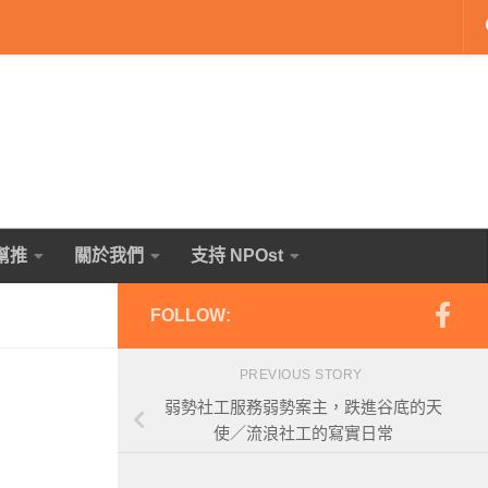
幫推
關於我們
支持 NPOst
FOLLOW:
PREVIOUS STORY
弱勢社工服務弱勢案主，跌進谷底的天
使／流浪社工的寫實日常