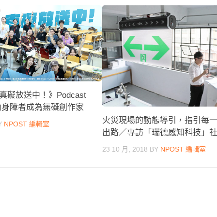
礙放送中！》Podcast
助身障者成為無礙創作家
火災現場的動態導引，指引每
Y
NPOST 編輯室
出路／專訪「瑞德感知科技」
23 10 月, 2018
BY
NPOST 編輯室