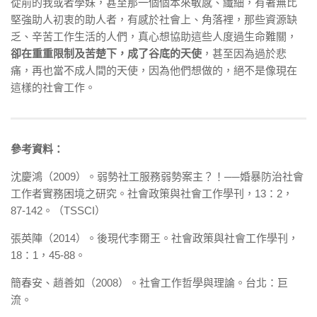
從前的我或者學妹，甚至那一個個本來敏感、纖細，有著無比
堅強助人初衷的助人者，有感於社會上、角落裡，那些資源缺
乏、辛苦工作生活的人們，真心想協助這些人度過生命難關，
卻在重重限制及苦楚下，成了谷底的天使
，甚至因為過於悲
痛，再也當不成人間的天使，因為他們想做的，絕不是像現在
這樣的社會工作。
參考資料：
沈慶鴻（2009）。弱勢社工服務弱勢案主？！──婚暴防治社會
工作者實務困境之研究。社會政策與社會工作學刊，13：2，
87-142。（TSSCI）
張英陣（2014）。後現代李爾王。社會政策與社會工作學刊，
18：1，45-88。
簡春安、趙善如（2008）。社會工作哲學與理論。台北：巨
流。