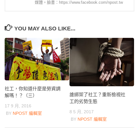
媒體。臉書：https://www.facebook.com/npost.tw
YOU MAY ALSO LIKE...
社工，你知道什麼是勞資調
誰綁架了社工？重新檢視社
解嗎！？（三）
工的劣勢生態
17 9 月, 2016
8 5 月, 2017
BY
NPOST 編輯室
BY
NPOST 編輯室