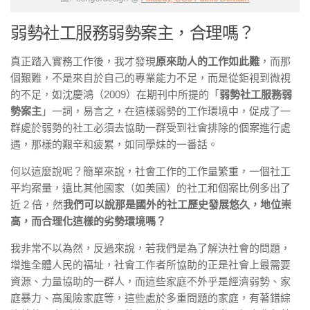
弱勢社工服務弱勢案主，合理嗎？
真正踏入實務工作後，我才發現
原來助人的工作如此難
，而那
個艱難，不是來自於自己的專業能力不足，而是從鉅視到微視
的不足，如沈慶鴻（2009）在期刊中所提的「
弱勢社工服務弱
勢案主
」一詞，易言之，在這樣弱勢的工作環境中，促成了一
群處於弱勢的社工必須去協助一群受到社會排除的個案進行處
遇，那樣的艱辛和疲累，如同學妹的一番話。
何以這麼說呢？簡單來說，社會工作的工作量繁重，一個社工
平均案量，遠比其他國家（如美國）的社工和個案比例多出了
近 2 倍，然
我們可以說那是國外的社工歷史發展悠久，地位崇
高，而合理化這樣的劣勢環境嗎？
我非常不以為然，反過來說，若我們是為了解決社會的問題，
增進全體人民的福址，社會工作者所協助的正是社會上最需要
資源、力量協助的一群人，而這些家庭不外乎是經濟弱勢、家
庭暴力、高風險家庭等，這些處於多重問題的家庭，有著錯綜