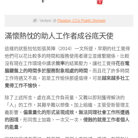
圖／stokpic @
Pixabay, CCo Public Domain
滿懷熱忱的助人工作者成谷底天使
這樣的狀態恰恰如張英陣（2014）一文所提，早期的社工覺得
他們可以花比較多的時間和服務使用者建立並維繫關係，比較
沒有現在工作環境中講求
效率
的結案壓力，讓社工覺得
花在電
腦鍵盤上的時間多於服務對象相處的時間
，而且花了許多時間
工作待遇又不高，若是工作愉快那還值得，可是
越來越多社工
覺得工作不愉快
。
除了上述所言，處在高工作負荷量，又難以即刻獲得解決的
「人」的工作，其艱辛難以想像。加上組織、主管受新管理主
義影響，
偏重量化的形式呈現成效，無法同理社會工作所遭遇
的困境
，形同雪上加霜，一次又一次，
侵蝕的就是工作者個人
的能量
。