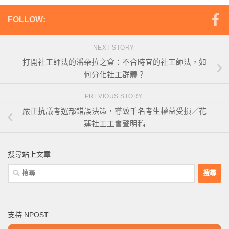
FOLLOW:
NEXT STORY
打開社工師法的潘朵拉之盒：不合時宜的社工師法，如
何分化社工群體？
PREVIOUS STORY
嚴正抗議考選部錯誤決策，導致千名考生權益受損／花
蓮社工工會聲明稿
搜尋站上文章
搜
尋
關
鍵
支持 NPOST
字: