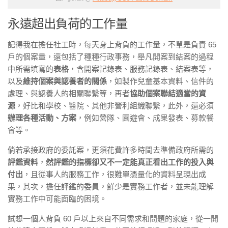
永遠超出負荷的工作量
記得我在擔任社工時，每天身上背負的工作量，不單是負責 65
戶的個案量，還包括了種種行政事務，舉凡開案到結案的過程
中所需填寫的
表格
，含開案記錄表、服務記錄表、結案表等，
以及
維持個案與認養者的關係
，如製作兒童基本資料、信件的
處理、與認養人的相關聯繫等，再者
協助個案聯結適當的資
源
，好比和學校、醫院、其他非營利組織聯繫，此外，還必須
辦理各種活動、方案
，例如營隊、園遊會、成果發表、募款餐
會等。
倘若承接政府的委託案，更須花費許多時間去準備政府所需的
評鑑資料
，
然評鑑的指標卻又不一定能真正看出工作的投入與
付出
，且從事人的服務工作，很難單憑量化的資料呈現出成
果，其次，擔任評鑑的委員，鮮少是實務工作者，並未能理解
實務工作中可能面臨的困境。
試想一個人背負 60 戶以上來自不同需求和問題的家庭，從一開