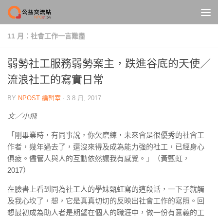
Skip to content
11 月：社會工作一言難盡
弱勢社工服務弱勢案主，跌進谷底的天使／
流浪社工的寫實日常
BY
NPOST 編輯室
·
3 8 月, 2017
文／小飛
「剛畢業時，有同事說，你欠磨練，未來會是很優秀的社會工
作者，幾年過去了，還沒來得及成為能力強的社工，已經身心
俱疲。儘管人與人的互動依然讓我有感覺。」（黃甄虹，
2017）
在臉書上看到同為社工人的學妹甄虹寫的這段話，一下子就觸
及我心坎了，想，它是真真切切的反映出社會工作的寫照。回
想最初成為助人者是期望在個人的職涯中，做一份有意義的工