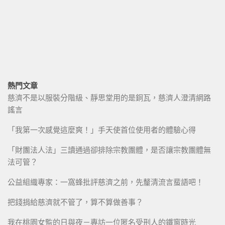
熱門文章
慈濟不是以服裝分階級、靜思堂用的是銅瓦，慈濟人澄清網路
謠言
「我第一次感覺這麼爽！」手天使首位使用者的體驗心得
「財團法人法」三讀通過卻排除宗教團體，是否讓宗教團體無
法可管？
公益組織專家：一窩蜂批評慈濟之前，先釐清流言蜚語吧！
把錢捐給慈濟就不管了，算不算做善事？
我在桃園女監的日與夜－專訪一位匿名受刑人的鐵窗時光