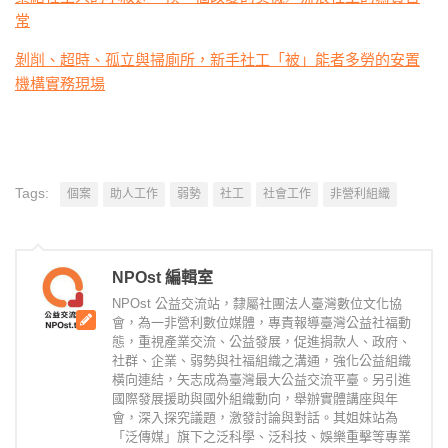
常
剝削、超時、孤立與掃廁所，新手社工「被」能者多勞的安置
機構實務現場
Tags:
個案
助人工作
弱勢
社工
社會工作
非營利組織
NPOst 編輯室
NPOst 公益交流站，隸屬社團法人臺灣數位文化協
會，為一非營利數位媒體，專責報導臺灣公益社福動
態，重視產業交流、公益發展，促進捐款人、政府、
社群、企業、弱勢與社福組織之溝通，強化公益組織
橫向連結，矢志成為臺灣最大公益交流平臺。另引進
國際發展援助與國外組織動向，舉辦實體講座與年
會，深入探究議題，激發討論與對話。其姐妹站為
「泛傳媒」旗下之泛科學、泛科技、娛樂重擊等專業