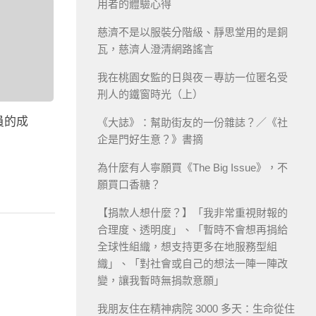
用者的體驗心得
慈濟不是以服裝分階級、靜思堂用的是銅
瓦，慈濟人澄清網路謠言
我在桃園女監的日與夜－專訪一位匿名受
刑人的鐵窗時光（上）
員的成
《大誌》：幫助街友的一份雜誌？／《社
企是門好生意？》書摘
為什麼有人寧願買《The Big Issue》，不
願買口香糖？
【捐款人想什麼？】「我非常重視財報的
合理度、透明度」、「暫時不會想再捐給
全球性組織，想支持更多在地服務型組
織」、「對社會或自己的想法一陣一陣改
變，讓我暫時無捐款意願」
我朋友住在精神病院 3000 多天：生命從住