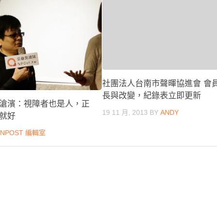
社團法人台南市聲暉協進會 會
長與改變，紀錄表立即更新
滄濱：視障者也是人，正
19 11 月, 2013
BY
ANDY
就好
Y
NPOST 編輯室