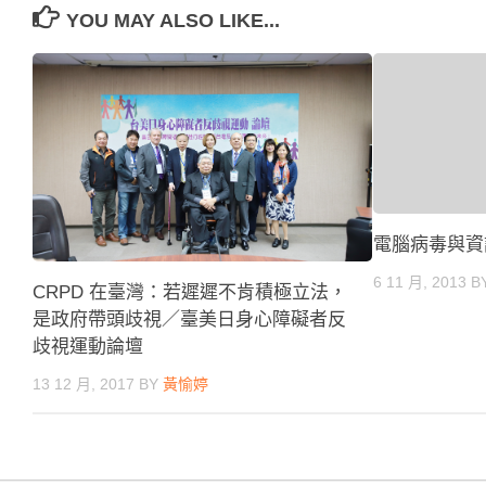
YOU MAY ALSO LIKE...
電腦病毒與資
6 11 月, 2013
B
CRPD 在臺灣：若遲遲不肯積極立法，
是政府帶頭歧視／臺美日身心障礙者反
歧視運動論壇
13 12 月, 2017
BY
黃愉婷