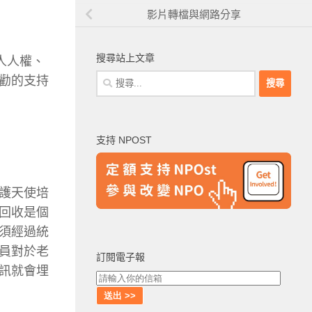
影片轉檔與網路分享
搜尋站上文章
人人權、
搜
勸的支持
尋
關
鍵
支持 NPOST
字:
護天使培
回收是個
須經過統
員對於老
訂閱電子報
訊就會埋