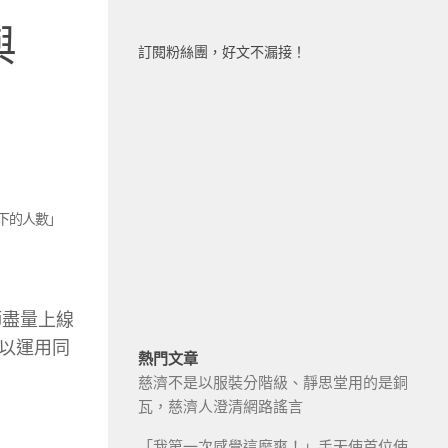
與
訂閱粉絲團，好文不漏接！
下的人數」
師盡量上線
以運用同
熱門文章
慈濟不是以服裝分階級、靜思堂用的是銅
瓦，慈濟人澄清網路謠言
「我第一次感覺這麼爽！」手天使首位使