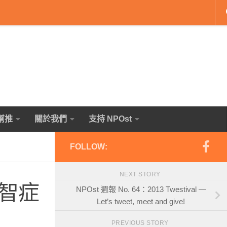
幫推
關於我們
支持 NPOst
FOLLOW:
NEXT STORY
智症
NPOst 週報 No. 64：2013 Twestival —
Let’s tweet, meet and give!
PREVIOUS STORY