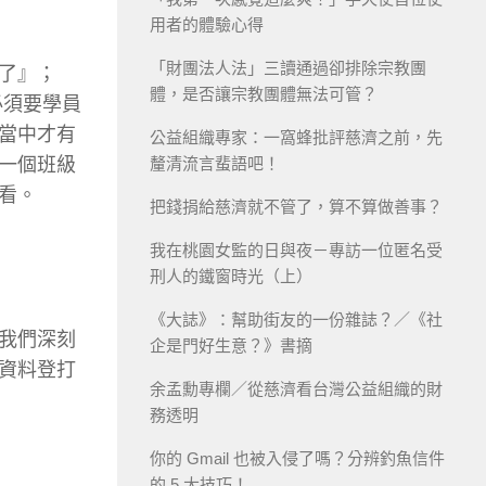
用者的體驗心得
「財團法人法」三讀通過卻排除宗教團
了』；
體，是否讓宗教團體無法可管？
必須要學員
當中才有
公益組織專家：一窩蜂批評慈濟之前，先
一個班級
釐清流言蜚語吧！
看。
把錢捐給慈濟就不管了，算不算做善事？
我在桃園女監的日與夜－專訪一位匿名受
刑人的鐵窗時光（上）
《大誌》：幫助街友的一份雜誌？／《社
我們深刻
企是門好生意？》書摘
資料登打
余孟勳專欄／從慈濟看台灣公益組織的財
務透明
你的 Gmail 也被入侵了嗎？分辨釣魚信件
的 5 大技巧！