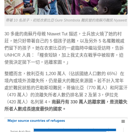
帶著 10 名孩子、初抵衣索比亞 Gure Shombola 難民營的南蘇丹難民 Nyawett
30 多歲的南蘇丹母親 Ntawet Tut 描述，士兵放火燒了她的村
莊，她只好帶著自己的 5 個孩子逃難，以及另外 5 名罹難親戚
們留下的孩子。她在衣索比亞的一處臨時中繼站受訪時，告訴
UNHCR 人員：「糧食短缺，加上我丈夫在戰爭中被殺害，迫
使我決定拋下一切，逃離家園。」
整體而言，敘利亞有 1,200 萬人（佔該國總人口數的 65%）在
境內或境外流離失所，仍是最大的難民來源國。若不計入常年
處於難民狀態的巴勒斯坦難民，哥倫比亞（770 萬人）和阿富汗
（470 萬人）的流離失所者人數仍排名第 2 及第 3，伊拉克
（420 萬人）名列第 4。
南蘇丹有 330 萬人逃離家園，是流離失
所者人數成長速度最快的國家。