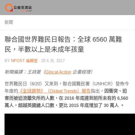
Skip to content
新聞
聯合國世界難民日報告：全球 6560 萬難
民，半數以上是未成年孩童
BY
NPOST 編輯室
·
20 6 月, 2017
新聞編譯：王詩菱（
Glocal Action
企畫經理）
世界難民日（6/20）又來到，聯合國難民署（UNHCR）發佈今
年度的
《全球趨勢》（Global Trends）報告
指出，
因衝突、迫
害而被迫流離失所的人數，在 2016 年底達到前所未有的 6,560
萬人，超越英國總人口數，更比 2015 年底增加了 30 萬人 。