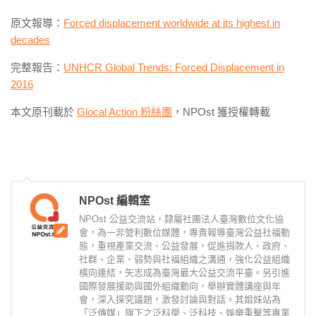
原文報導：
Forced displacement worldwide at its highest in
decades
完整報告：
UNHCR Global Trends: Forced Displacement in
2016
本文原刊載於
Glocal Action 粉絲團
，NPOst 獲授權轉載
NPOst 編輯室
NPOst 公益交流站，隸屬社團法人臺灣數位文化協
會，為一非營利數位媒體，專責報導臺灣公益社福動
態，重視產業交流、公益發展，促進捐款人、政府、
社群、企業、弱勢與社福組織之溝通，強化公益組織
橫向連結，矢志成為臺灣最大公益交流平臺。另引進
國際發展援助與國外組織動向，舉辦實體講座與年
會，深入探究議題，激發討論與對話。其姐妹站為
「泛傳媒」旗下之泛科學、泛科技、娛樂重擊等專業