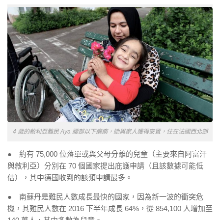
4 歲的敘利亞難民 Aya 腰部以下癱瘓，她與家人獲得安置，住在法國西北部
● 約有 75,000 位落單或與父母分離的兒童（主要來自阿富汗
與敘利亞）分別在 70 個國家提出庇護申請（且該數據可能低
估），其中德國收到的該類申請最多。
● 南蘇丹是難民人數成長最快的國家，因為新一波的衝突危
機，其難民人數在 2016 下半年成長 64%，從 854,100 人增加至