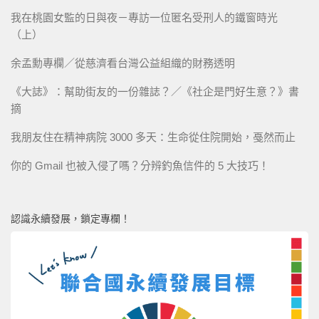
我在桃園女監的日與夜－專訪一位匿名受刑人的鐵窗時光
（上）
余孟勳專欄／從慈濟看台灣公益組織的財務透明
《大誌》：幫助街友的一份雜誌？／《社企是門好生意？》書
摘
我朋友住在精神病院 3000 多天：生命從住院開始，戞然而止
你的 Gmail 也被入侵了嗎？分辨釣魚信件的 5 大技巧！
認識永續發展，鎖定專欄！