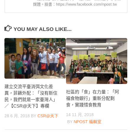
媒體。臉書：https://www.facebook.com/npost.tw
YOU MAY ALSO LIKE...
建立交流平臺消弭文化差
社區的「食」在力量：「阿
異，菲籍外配：「沒有新住
福食物銀行」重新分配剩
民，我們就是一家臺灣人」
食，實踐惜食教育
／【CSR@天下】專欄
14 11 月, 2018
28 6 月, 2018
BY
CSR@天下
BY
NPOST 編輯室