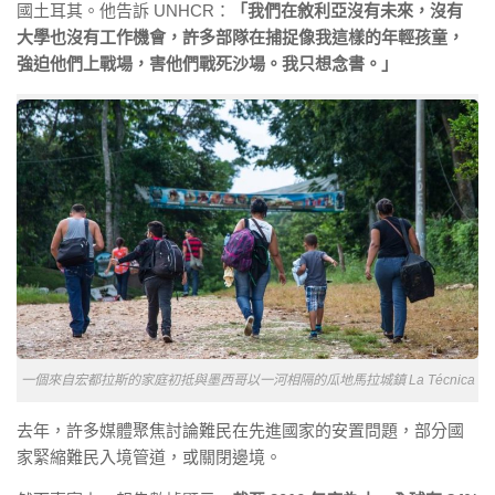
國土耳其。他告訴 UNHCR：
「我們在敘利亞沒有未來，沒有
大學也沒有工作機會，許多部隊在捕捉像我這樣的年輕孩童，
強迫他們上戰場，害他們戰死沙場。我只想念書。」
一個來自宏都拉斯的家庭初抵與墨西哥以一河相隔的瓜地馬拉城鎮 La Técnica
去年，許多媒體聚焦討論難民在先進國家的安置問題，部分國
家緊縮難民入境管道，或關閉邊境。