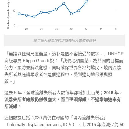
歷年每分鐘新增的流離失所人數成長趨勢
「無論以任何尺度衡量，這都是個不容接受的數字。」UNHCR
高級專員 Filippo Grandi 說：「我們必須團結，為共同的目標而
努力，預防並解決危機，同時確保世界各地的難民、境內流離
失所者與庇護尋求者在這個過程中，受到適切地保護與照
顧。」
過去 5 年，全球流離失所者人數每年都增加上百萬；
2016 年，
流離失所者總數仍然很龐大，而且亟須保護，不過增加速率有
所減緩。
這個數據包括 4,030 萬仍在母國的「境內流離失所者」
（internally displaced persons, IDPs），比 2015 年底減少約 50