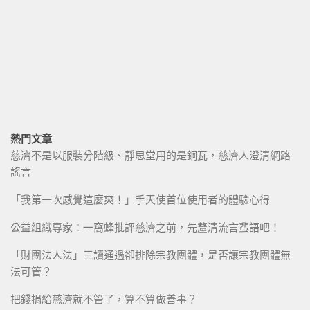
熱門文章
慈濟不是以服裝分階級、靜思堂用的是銅瓦，慈濟人澄清網路
謠言
「我第一次感覺這麼爽！」手天使首位使用者的體驗心得
公益組織專家：一窩蜂批評慈濟之前，先釐清流言蜚語吧！
「財團法人法」三讀通過卻排除宗教團體，是否讓宗教團體無
法可管？
把錢捐給慈濟就不管了，算不算做善事？