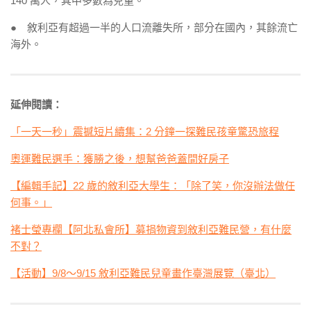
140 萬人，其中多數為兒童。
● 敘利亞有超過一半的人口流離失所，部分在國內，其餘流亡
海外。
延伸閱讀：
「一天一秒」震撼短片續集：2 分鐘一探難民孩童驚恐旅程
奧運難民選手：獲勝之後，想幫爸爸蓋間好房子
【編輯手記】22 歲的敘利亞大學生：「除了笑，你沒辦法做任
何事。」
褚士瑩專欄【阿北私會所】募捐物資到敘利亞難民營，有什麼
不對？
【活動】9/8～9/15 敘利亞難民兒童畫作臺灣展覽（臺北）