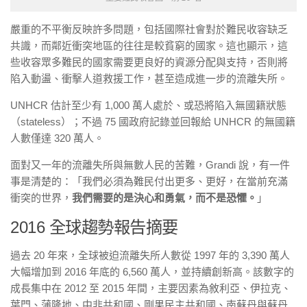
嚴重的不平衡反映許多問題，包括國際社會對於難民收容缺乏
共識，而鄰近衝突地區的往往是較貧窮的國家。這也顯示，這
些收容眾多難民的國家需要更良好的資源分配與支持，否則將
陷入動盪、衝擊人道救援工作，甚至造成進一步的流離失所。
UNHCR 估計至少有 1,000 萬人處於、或恐將陷入無國籍狀態
（stateless）；不過 75 國政府記錄並回報給 UNHCR 的無國籍
人數僅達 320 萬人。
面對又一年的流離失所與無數人民的苦難，Grandi 說，有一件
事是清楚的：「我們必須為難民付出更多、更好，在當前充滿
衝突的世界，
我們需要的是決心和勇氣，而不是恐懼。
」
2016 全球趨勢報告摘要
過去 20 年來，全球被迫流離失所人數從 1997 年的 3,390 萬人
大幅增加到 2016 年底的 6,560 萬人，並持續創新高。該數字的
成長集中在 2012 至 2015 年間，主要因素為敘利亞、伊拉克、
葉門、蒲隆地、中非共和國、剛果民主共和國、南蘇丹與蘇丹