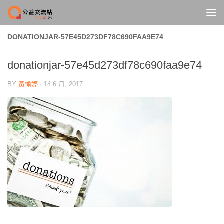
Skip to content
DONATIONJAR-57E45D273DF78C690FAA9E74
donationjar-57e45d273df78c690faa9e74
BY
黃愉婷
·
14 6 月, 2017