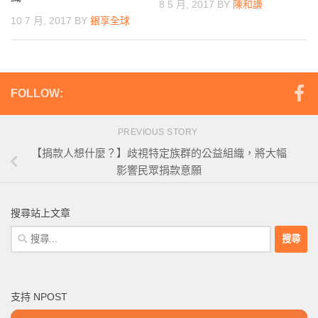
8 5 月, 2017
BY
陳和謙
10 7 月, 2017
BY
銀享全球
FOLLOW:
PREVIOUS STORY
【捐款人想什麼？】歧視特定族群的公益組織，將大幅
影響民眾捐款意願
搜尋站上文章
搜
尋
關
鍵
支持 NPOST
字: