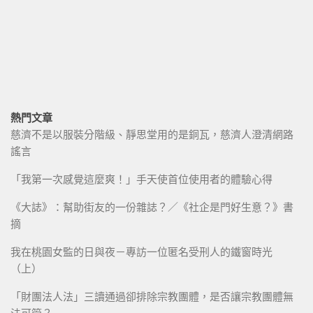
熱門文章
慈濟不是以服裝分階級、靜思堂用的是銅瓦，慈濟人澄清網路
謠言
「我第一次感覺這麼爽！」手天使首位使用者的體驗心得
《大誌》：幫助街友的一份雜誌？／《社企是門好生意？》書
摘
我在桃園女監的日與夜－專訪一位匿名受刑人的鐵窗時光
（上）
「財團法人法」三讀通過卻排除宗教團體，是否讓宗教團體無