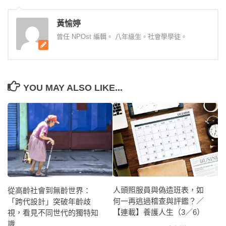
黃愉婷
曾任 NPOst 編輯。 八年級生。社會學學徒。
YOU MAY ALSO LIKE...
人頭照服員與偽造班表，如
從高齡社會到無齡世界：
何一再逃過稽查與評鑑？／
「跨代設計」突破年齡歧
【連載】養護人生（3／6）
視，看見不同世代的獨特知
識