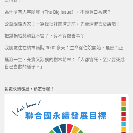
法可管？
為什麼有人寧願買《The Big Issue》，不願買口香糖？
公益組織專家：一窩蜂批評慈濟之前，先釐清流言蜚語吧！
把錢捐給慈濟就不管了，算不算做善事？
我朋友住在精神病院 3000 多天：生命從住院開始，戞然而止
搖滾一生、充實又狼狽的樹木希林：「人都會死，至少要死成
自己喜歡的樣子。」
認識永續發展，鎖定專欄！