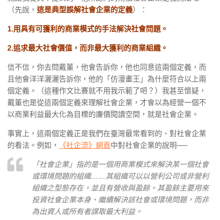
（先說，
這是典型誤解社會企業的定義
）：
1.用具有可獲利的商業模式的手法解決社會問題。
2.追求最大社會價值，而非最大獲利的商業組織。
信不信，你去問戴董，他會告訴你，他也同意這兩個定義，而
且他會洋洋灑灑告訴你，他的「仿漫畫王」為什麼符合以上兩
個定義。（這種作文比賽就不用我示範了吧？）我甚至懷疑，
戴董也是從這兩個定義來理解社會企業，才會以為經營一個不
以商業利益最大化為目標的廉價閱讀空間，就是社會企業。
事實上，這兩個定義正是我們在臺灣最常看到的、對社會企業
的看法。例如，
《社企流》網頁
中對社會企業的說明──
「社會企業」指的是一個用商業模式來解決某一個社會
或環境問題的組織……其組織可以以營利公司或非營利
組織之型態存在，並且有營收與盈餘。其盈餘主要用來
投資社會企業本身、繼續解決該社會或環境問題，而非
為出資人或所有者謀取最大利益。