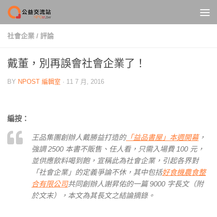
Skip to content
社會企業
/
評論
戴董，別再誤會社會企業了！
BY
NPOST 編輯室
·
11 7 月, 2016
編按：
王品集團創辦人戴勝益打造的
「益品書屋」本週開幕
，
強調 2500 本書不販售、任人看，只需入場費 100 元，
並供應飲料喝到飽，宣稱此為社會企業，引起各界對
「社會企業」的定義爭論不休，其中包括
好食機農食整
合有限公司
共同創辦人謝昇佑的一篇 9000 字長文（附
於文末），本文為其長文之結論摘錄。