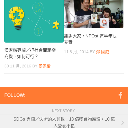
謝謝大家，NPOst 這半年很
充實
侯家楷專欄／把社會問題變
11 8 月, 2014
BY
鄭 國威
商機，如何可行？
30 11 月, 2016
BY
侯家楷
FOLLOW:
NEXT STORY
SDGs 專欄／失衡的人類世：13 億噸食物腐爛，10 億
人營養不良