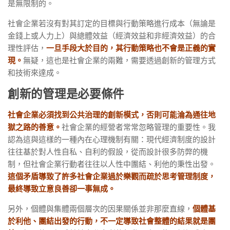
是無限制的。
社會企業若沒有對其訂定的目標與行動策略進行成本（無論是
金錢上或人力上）與總體效益（經濟效益和非經濟效益）的合
理性評估，
一旦手段大於目的，其行動策略也不會是正義的實
現。
無疑，這也是社會企業的兩難，需要透過創新的管理方式
和技術來達成。
創新的管理是必要條件
社會企業必須找到公共治理的創新模式，否則可能淪為通往地
獄之路的善意。
社會企業的經營者常常忽略管理的重要性。我
認為這與這樣的一種內在心理機制有關：現代經濟制度的設計
往往基於對人性自私、自利的假設，從而設計很多防弊的機
制，但社會企業行動者往往以人性中團結、利他的秉性出發。
這個矛盾導致了許多社會企業過於樂觀而疏於思考管理制度，
最終導致立意良善卻一事無成。
另外，個體與集體兩個層次的因果關係並非那麼直線，
個體基
於利他、團結出發的行動，不一定導致社會整體的結果就是團