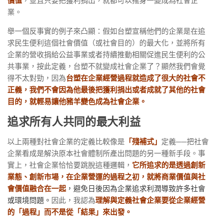
價值
，並且只要把獲利捐出，就都可以搖身一變成為社會企
業。
舉一個反事實的例子來凸顯：假如台塑宣稱他們的企業是在追
求民生便利這個社會價值（或社會目的）的最大化，並將所有
企業的營收捐給公益事業或者持續推動相關促進民生便利的公
共事業，按此定義，台塑不就變成社會企業了？顯然我們會覺
得不太對勁，因為
台
塑在企業經營過程就造成了很大的社會不
正義，我們不會因為他最後把獲利捐出或者成就了其他的社會
目的，就輕易讓他豬羊變色成為社會企業。
追求所有人共同的最大利益
以上兩種對社會企業的定義比較像是
「殘補式」
定義──把社會
企業看成是解決原本社會體制所產出問題的另一種新手段。事
實上，社會企業恰恰要跳脫這種邏輯，
它所追求的是透過創新
業態、創新市場，在企業營運的過程之初，就將商業價值與社
會價值融合在一起
，避免日後因為企業追求利潤導致許多社會
或環境問題。
因此，我認為
理解與定義社會企業要從企業經營
的「過程」而不是從「結果」來出發。