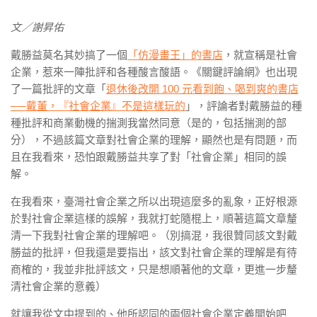
文／謝昇佑
戴勝益莫名其妙搞了一個
「仿漫畫王」的書店
，就宣稱是社會
企業，惹來一陣批評和各種酸言酸語。《關鍵評論網》也出現
了一篇批評的文章「
退休後改開 100 元看到飽、喝到爽的書店
──戴董，『社會企業』不是這樣玩的
」，評論者對戴勝益的種
種批評和商業動機的揣測我當然同意（是的，包括揣測的部
分），不過該篇文章對社會企業的理解，顯然也是有問題，而
且在我看來，恐怕跟戴勝益共享了對「社會企業」相同的誤
解。
在我看來，臺灣社會企業之所以出現這麼多的亂象，正好根源
於對社會企業這樣的誤解，我就打蛇隨棍上，順著這篇文章釐
清一下我對社會企業的理解吧。（別搞混，我很贊同該文對戴
勝益的批評，但我還是要指出，該文對社會企業的理解是有待
商榷的，我並非批評該文，只是想順著他的文章，更進一步釐
清社會企業的意義）
就讓我從文中提到的、他所認同的兩個社會企業定義開始吧