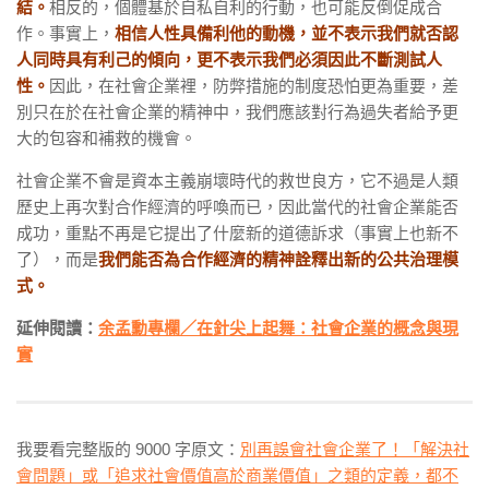
結。
相反的，個體基於自私自利的行動，也可能反倒促成合
作。事實上，
相信人性具備利他的動機，並不表示我們就否認
人同時具有利己的傾向，更不表示我們必須因此不斷測試人
性。
因此，在社會企業裡，防弊措施的制度恐怕更為重要，差
別只在於在社會企業的精神中，我們應該對行為過失者給予更
大的包容和補救的機會。
社會企業不會是資本主義崩壞時代的救世良方，它不過是人類
歷史上再次對合作經濟的呼喚而已，因此當代的社會企業能否
成功，重點不再是它提出了什麼新的道德訴求（事實上也新不
了），而是
我們能否為合作經濟的精神詮釋出新的公共治理模
式。
延伸閱讀：
余孟勳專欄／在針尖上起舞：社會企業的概念與現
實
我要看完整版的 9000 字原文：
別再誤會社會企業了！「解決社
會問題」或「追求社會價值高於商業價值」之類的定義，都不