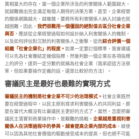
異相當大的存在，當一個企業所涉及的利害關係人範圍越大，
就越難做出完全滿足每個人期待的決策方案，甚至，企業經營
的關係網路越大、越複雜，要將所有利害關係人納入討論也就
越困難。因此，
我們很難用一個僵固的絕對值去區分社會企業
與否
，應該從企業經營過程如何設計納入利害關係人的機制，
以及如何評估對沉默的利害關係人之衝擊，從而
綜合評價一個
組織「社會企業化」的程度。
如果一定要訂個標準，我會建議
可以先為社會團結定幾個指標，然後判斷一個企業在各項指標
上的評分，達到一定分數的就稱為社會企業（我承認這方法很
笨，但如果要操作定義的話，還是比較好的方法）。
審議民主是最好也最難的實現方式
審議民主的機制是社會企業不可少的治理模式。
社會企業既然
要在經營過程中，以民主原則尋求利害關係人的共同利益，那
麼在當代大概沒有比審議民主更好的方式了。當然，怎麼把審
議民主落實到商業操作中，是艱難的挑戰。
企業越是重視利害
關係人在決策過程中的參與，越會提高企業內部的成本
，縱使
可以因為其他社會價值的驅動接受成本的提高，但也絕不可能