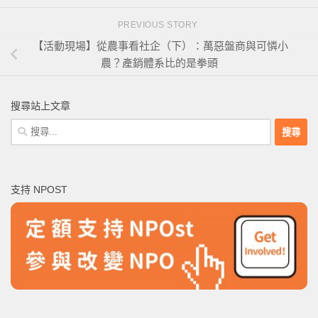
PREVIOUS STORY
【活動現場】從農事看社企（下）：萬惡盤商與可憐小
農？產銷體系比的是拳頭
搜尋站上文章
搜
尋
關
鍵
支持 NPOST
字: