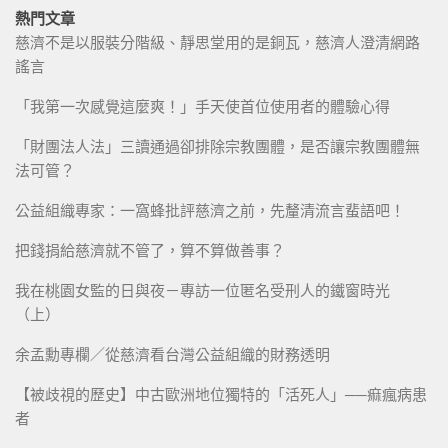
熱門文章
慈濟不是以服裝分階級、靜思堂用的是銅瓦，慈濟人澄清網路
謠言
「我第一次感覺這麼爽！」手天使首位使用者的體驗心得
「財團法人法」三讀通過卻排除宗教團體，是否讓宗教團體無
法可管？
公益組織專家：一窩蜂批評慈濟之前，先釐清流言蜚語吧！
把錢捐給慈濟就不管了，算不算做善事？
我在桃園女監的日與夜－專訪一位匿名受刑人的鐵窗時光
（上）
余孟勳專欄／從慈濟看台灣公益組織的財務透明
【被歧視的歷史】中古歐洲地位獨特的「活死人」──痲瘋病患
者