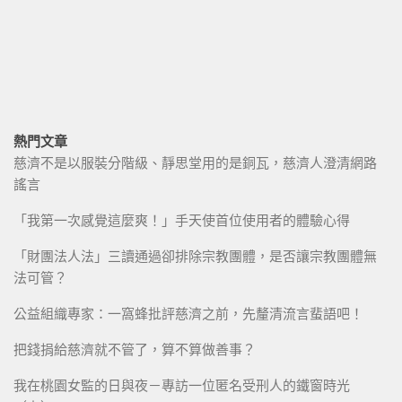
熱門文章
慈濟不是以服裝分階級、靜思堂用的是銅瓦，慈濟人澄清網路
謠言
「我第一次感覺這麼爽！」手天使首位使用者的體驗心得
「財團法人法」三讀通過卻排除宗教團體，是否讓宗教團體無
法可管？
公益組織專家：一窩蜂批評慈濟之前，先釐清流言蜚語吧！
把錢捐給慈濟就不管了，算不算做善事？
我在桃園女監的日與夜－專訪一位匿名受刑人的鐵窗時光