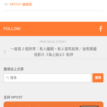
BY
NPOST 編輯室
FOLLOW:
PREVIOUS STORY
一座島 2 個世界：有人離開，有人冒死前來／金熊獎最
佳影片《海上焰火》影評
搜尋站上文章
搜
尋
關
鍵
支持 NPOST
字: