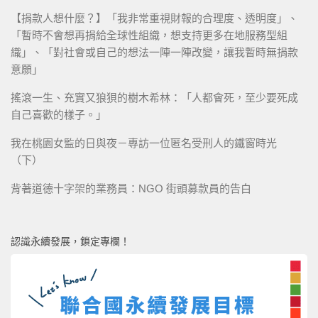
【捐款人想什麼？】「我非常重視財報的合理度、透明度」、
「暫時不會想再捐給全球性組織，想支持更多在地服務型組
織」、「對社會或自己的想法一陣一陣改變，讓我暫時無捐款
意願」
搖滾一生、充實又狼狽的樹木希林：「人都會死，至少要死成
自己喜歡的樣子。」
我在桃園女監的日與夜－專訪一位匿名受刑人的鐵窗時光
（下）
背著道德十字架的業務員：NGO 街頭募款員的告白
認識永續發展，鎖定專欄！