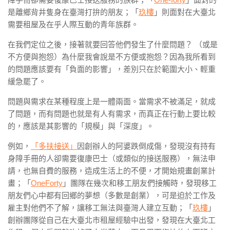
是離鄉背井隻身在臺灣打拚的朋友；「
玖樓
」則面對在大臺北
需要租屋及在乎人際互動的青年族群。
在我們定位之後，接著就要回答他們發生了什麼問題？ （或是
不方便與抱怨）為什麼我會說是不方便或抱怨？因為我所看到
的問題應該要有「負面的影響」，差別只在於範圍大小、輕重
緩急罷了。
問題與需求在某種程度上是一體兩面。當需求不被滿足，就成
了問題，而有問題也就是有人有需求，而真正在行動上要比較
的，應該是其影響的「規模」與「深度」。
例如，
「多扶接送」
因創辦人的阿婆跌倒成傷，發現沒有持有
身障手冊的人卻需要復康巴士（或類似的接送服務），無法申
請，也無自費的服務，造成生活上的不便，才開始規畫創業計
畫；「
OneForty
」團隊在幾次和移工朋友們接觸時，發現移工
朋友們心中都有回鄉的夢想（多數是創業），可是迫於工作及
雇主對他們不了解，讓移工無法與臺灣人建立互動；「
玖樓
」
創辦團隊從自己在大臺北市租屋經驗中出發，發現在大臺北工