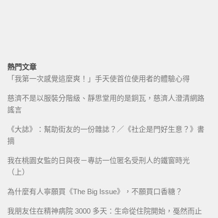
熱門文章
「我第一次感覺這麼爽！」手天使首位使用者的體驗心得
慈濟不是以服裝分階級、靜思堂用的是銅瓦，慈濟人澄清網路
謠言
《大誌》：幫助街友的一份雜誌？／《社企是門好生意？》書
摘
我在桃園女監的日與夜－專訪一位匿名受刑人的鐵窗時光
（上）
為什麼有人寧願買《The Big Issue》，不願買口香糖？
我朋友住在精神病院 3000 多天：生命從住院開始，戞然而止