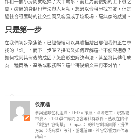
作租一個小房間就吃掉了大半薪水，而且周而復始的上下班之
間，疲憊的身軀也無法與人互動，想過以合租屋找室友，但是
過往合租屋時的社交空間又容易成了垃圾場，毫無家的感覺。
只是第一步
在我們初步聚焦後，已經慢慢可以具體描繪出那個我們正在尋
找的「誰」。而下一步呢？接著又如何理解這些不便與抱怨？
如何找到其背後的成因？怎麼形塑解決辦法，甚至將其轉化成
為一種商品、產品或服務呢？這些待後續文章再來討論。
侯家楷
參與過非營利組織、TED x 策展、國際志工，現為城
市浪人、180 學生顧問協會等社群夥伴。熱衷在陪伴
「創造社會衝擊」（impact）的社會創新團隊，提供
方案（或商模）設計、營運管理、社會影響力評估等
諮詢。