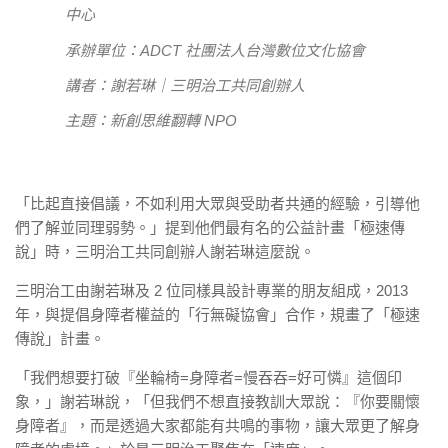
中心
承辦單位：ADCT 社團法人台灣數位文化協會
講者：謝若琳｜三明治工共同創辦人
主題：新創思維翻轉 NPO
「比起直接倡議，不如利用大眾與受助者共通的經驗，引導他
們了解並同理弱勢。」提到他們最有名的公益計畫「極速傳
說」時，三明治工共同創辦人謝若琳這麼說。
三明治工由謝若琳及 2 位同樣具設計專業的朋友組成，2013
年，與提倡身障者權益的「行無礙協會」合作，規畫了「極速
傳說」計畫。
「我們想要打破『坐輪椅=身障者=慢吞吞=好可憐』這個印
象，」謝若琳說，「但我們不想直接教訓大眾說：『你要關懷
身障者』，而是透過大家都能有共鳴的事物，讓大眾更了解身