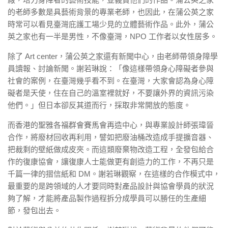
的老師多數是具藝術背景的專業老師，也因此，在蒲公英之家
時常可以看見臺灣庇護工場少見的立體藝術作品。此外，蒲公
英之家也有一半是男性，不像臺灣，NPO 工作者以女性居多。
除了 Art center，蒲公英之家還有新聞中心，由老師帶領身障學
員讀報、討論新聞。謝若琳說：「像這樣帶領身心障礙者參與
社會的案例，在臺灣幾乎看不到。在臺灣，大家會認為身心障
礙者是天使，住在自己的溫室裡就好，不要讓外界的資訊污染
他們。」但日本卻反其道而行，採取非常開放的態度。
而香港的聖雅各福群會賽馬會再造中心，與專業設計師張瑋晉
合作，將廢材回收再利用，譬如把廢油桶改造成手提擴音器、
把裁剩的壁紙做成皮夾。而這類廢棄物改造工程，全發包給合
作的復康協會，讓復康人士能做更有創造力的工作，不再只是
千篇一律的摺信紙和 DM。謝若琳觀察，在這樣的合作模式中，
最重要的是跨領域的人才要同時對產品設計與協會學員的狀況
夠了解，才能將產品製作過程拆分成學員可以勝任的生產細
節，發包出去。