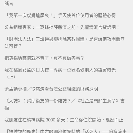
謠言
「我第一次感覺這麼爽！」手天使首位使用者的體驗心得
公益組織專家：一窩蜂批評慈濟之前，先釐清流言蜚語吧！
「財團法人法」三讀通過卻排除宗教團體，是否讓宗教團體無
法可管？
把錢捐給慈濟就不管了，算不算做善事？
我在桃園女監的日與夜－專訪一位匿名受刑人的鐵窗時光
（上）
余孟勳專欄／從慈濟看台灣公益組織的財務透明
《大誌》：幫助街友的一份雜誌？／《社企是門好生意？》書
摘
我朋友住在精神病院 3000 多天：生命從住院開始，戞然而止
【被歧視的歷史】中古歐洲地位獨特的「活死人」──痲瘋病患