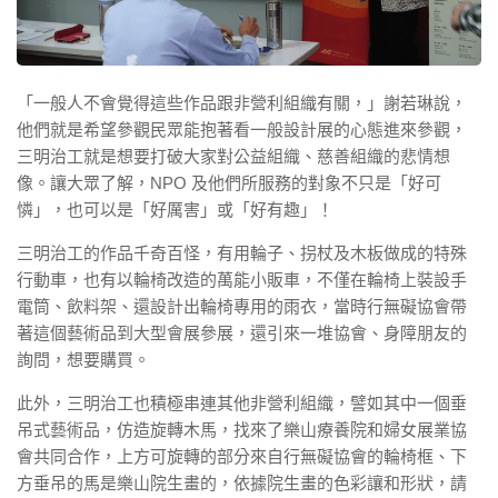
「一般人不會覺得這些作品跟非營利組織有關，」謝若琳說，
他們就是希望參觀民眾能抱著看一般設計展的心態進來參觀，
三明治工就是想要打破大家對公益組織、慈善組織的悲情想
像。讓大眾了解，NPO 及他們所服務的對象不只是「好可
憐」，也可以是「好厲害」或「好有趣」！
三明治工的作品千奇百怪，有用輪子、拐杖及木板做成的特殊
行動車，也有以輪椅改造的萬能小販車，不僅在輪椅上裝設手
電筒、飲料架、還設計出輪椅專用的雨衣，當時行無礙協會帶
著這個藝術品到大型會展參展，還引來一堆協會、身障朋友的
詢問，想要購買。
此外，三明治工也積極串連其他非營利組織，譬如其中一個垂
吊式藝術品，仿造旋轉木馬，找來了樂山療養院和婦女展業協
會共同合作，上方可旋轉的部分來自行無礙協會的輪椅框、下
方垂吊的馬是樂山院生畫的，依據院生畫的色彩讓和形狀，請