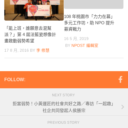
108 年桃園市「力力在募」
多元工作坊，助 NPO 提升
「能上班，誰願意去混幫
募資戰力
派？」第 4 屆法藍瓷想像計
16 5 月, 2019
畫啟動弱勢希望
BY
NPOST 編輯室
17 8 月, 2016
BY
李 修慧
FOLLOW:
NEXT STORY
拒當弱勢！小黃運匠的社會共好之路／專訪「一起趣」
社企共同發起人侯勝宗
PREVIOUS STORY