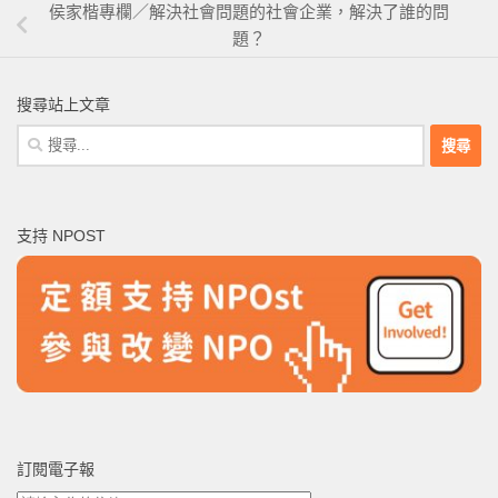
侯家楷專欄／解決社會問題的社會企業，解決了誰的問
題？
搜尋站上文章
搜
尋
關
鍵
支持 NPOST
字:
訂閱電子報