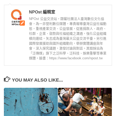
NPOst 編輯室
NPOst 公益交流站，隸屬社團法人臺灣數位文化協
會，為一非營利數位媒體，專責報導臺灣公益社福動
態，重視產業交流、公益發展，促進捐款人、政府、
社群、企業、弱勢與社福組織之溝通，強化公益組織
橫向連結，矢志成為臺灣最大公益交流平臺。另引進
國際發展援助與國外組織動向，舉辦實體講座與年
會，深入探究議題，激發討論與對話。其姐妹站為
「泛傳媒」旗下之泛科學、泛科技、娛樂重擊等專業
媒體。臉書：https://www.facebook.com/npost.tw
YOU MAY ALSO LIKE...