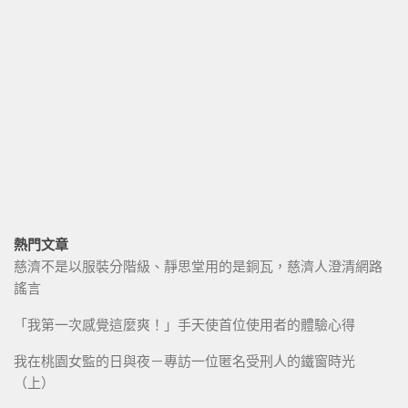
熱門文章
慈濟不是以服裝分階級、靜思堂用的是銅瓦，慈濟人澄清網路
謠言
「我第一次感覺這麼爽！」手天使首位使用者的體驗心得
我在桃園女監的日與夜－專訪一位匿名受刑人的鐵窗時光
（上）