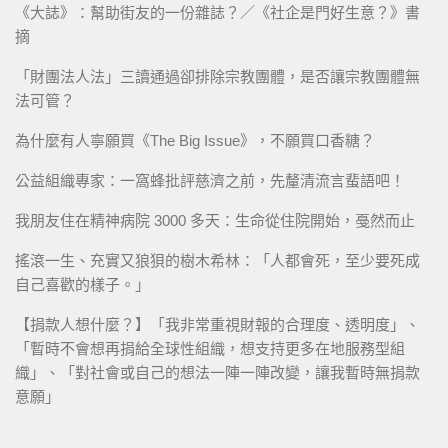
《大誌》：幫助街友的一份雜誌？／《社企是門好生意？》書
摘
「財團法人法」三讀通過卻排除宗教團體，是否讓宗教團體無
法可管？
為什麼有人寧願買《The Big Issue》，不願買口香糖？
公益組織專家：一窩蜂批評慈濟之前，先釐清流言蜚語吧！
我朋友住在精神病院 3000 多天：生命從住院開始，戞然而止
搖滾一生、充實又狼狽的樹木希林：「人都會死，至少要死成
自己喜歡的樣子。」
【捐款人想什麼？】「我非常重視財報的合理度、透明度」、
「暫時不會想再捐給全球性組織，想支持更多在地服務型組
織」、「對社會或自己的想法一陣一陣改變，讓我暫時無捐款
意願」