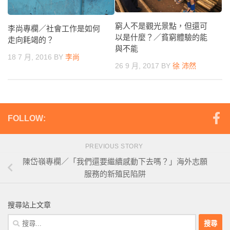
窮人不是觀光景點，但還可
李尚專欄／社會工作是如何
以是什麼？／貧窮體驗的能
走向耗竭的？
與不能
18 7 月, 2016
BY
李尚
26 9 月, 2017
BY
徐 沛然
FOLLOW:
PREVIOUS STORY
陳岱嶺專欄／「我們還要繼續感動下去嗎？」海外志願
服務的新殖民陷阱
搜尋站上文章
搜