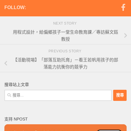
FOLLOW:
NEXT STORY
用程式設計，給偏鄉孩子一堂生命教育課／專訪蘇文鈺
教授
PREVIOUS STORY
【活動現場】「部落互助托育」－看王若帆用孩子的部
落能力抗衡你的競爭力
搜尋站上文章
搜
尋
關
鍵
支持 NPOST
字: