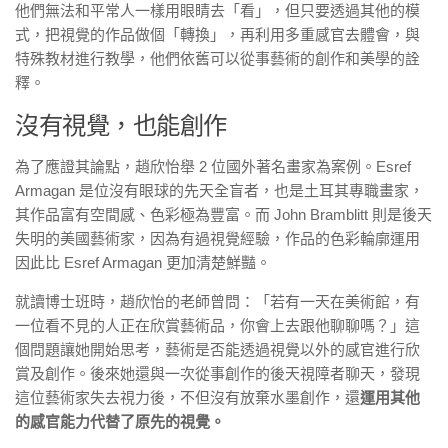
他們無法和平常人一樣用眼睛去「看」，但只要透過其他的模
式，把視覺的作品做個「轉換」，再利用多重感官去體會，與
特殊教材進行教學，他們依舊可以從事藝術的創作和美學的詮
釋。
沒有視覺，也能創作
為了應證其論點，趙欣怡舉 2 位國外著名畫家為案例。Esref
Armagan 是位沒有眼球的先天全盲者，也是土耳其專職畫家，
其作品富有空間感、色彩極為豐富。而 John Bramblitt 則是後天
失明的美國藝術家，因為有過視覺經驗，作品的色彩輪廓運用
因此比 Esref Armagan 更加清楚鮮豔。
就讀博士班時，趙欣怡的老師曾問：「若有一天在美術館，有
一位看不見的人正在欣賞藝術品，你會上去跟他聊聊嗎？」這
個問題讓她開始思考，藝術是否能透過視覺以外的感官進行欣
賞及創作。後來她還與一次從事創作的後天視障者聊天，發現
這位藝術家失去視力後，不但沒有放棄水墨創作，還
運用其他
的感官能力代替了原先的視覺。