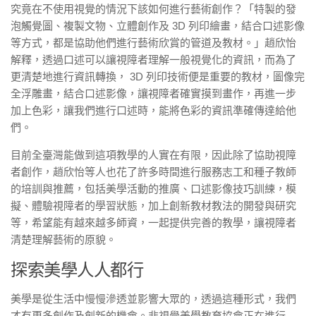
究竟在不使用視覺的情況下該如何進行藝術創作？「特製的發
泡觸覺圖、複製文物、立體創作及 3D 列印繪畫，結合口述影像
等方式，都是協助他們進行藝術欣賞的管道及教材。」趙欣怡
解釋，透過口述可以讓視障者理解一般視覺化的資訊，而為了
更清楚地進行資訊轉換， 3D 列印技術便是重要的教材，圖像完
全浮雕畫，結合口述影像，讓視障者確實摸到畫作，再進一步
加上色彩，讓我們進行口述時，能將色彩的資訊準確傳達給他
們。
目前全臺灣能做到這項教學的人實在有限，因此除了協助視障
者創作，趙欣怡等人也花了許多時間進行服務志工和種子教師
的培訓與推薦，包括美學活動的推廣、口述影像技巧訓練，模
擬、體驗視障者的學習狀態，加上創新教材教法的開發與研究
等，希望能有越來越多師資，一起提供完善的教學，讓視障者
清楚理解藝術的原貌。
探索美學人人都行
美學是從生活中慢慢滲透並影響大眾的，透過這種形式，我們
才有更多創作及創新的機會。非視覺美學教育協會正在進行