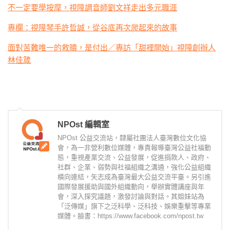
不一定要學按摩，視障調音師劉文祥走出多元職涯
專欄：視障琴手許哲誠，從谷底再次爬起來的故事
面對苦難唯一的救贖，是付出／專訪「甜裡開始」視障創辦人
林佳箴
NPOst 編輯室
NPOst 公益交流站，隸屬社團法人臺灣數位文化協
會，為一非營利數位媒體，專責報導臺灣公益社福動
態，重視產業交流、公益發展，促進捐款人、政府、
社群、企業、弱勢與社福組織之溝通，強化公益組織
橫向連結，矢志成為臺灣最大公益交流平臺。另引進
國際發展援助與國外組織動向，舉辦實體講座與年
會，深入探究議題，激發討論與對話。其姐妹站為
「泛傳媒」旗下之泛科學、泛科技、娛樂重擊等專業
媒體。臉書：https://www.facebook.com/npost.tw