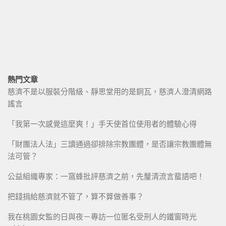
熱門文章
慈濟不是以服裝分階級、靜思堂用的是銅瓦，慈濟人澄清網路
謠言
「我第一次感覺這麼爽！」手天使首位使用者的體驗心得
「財團法人法」三讀通過卻排除宗教團體，是否讓宗教團體無
法可管？
公益組織專家：一窩蜂批評慈濟之前，先釐清流言蜚語吧！
把錢捐給慈濟就不管了，算不算做善事？
我在桃園女監的日與夜－專訪一位匿名受刑人的鐵窗時光