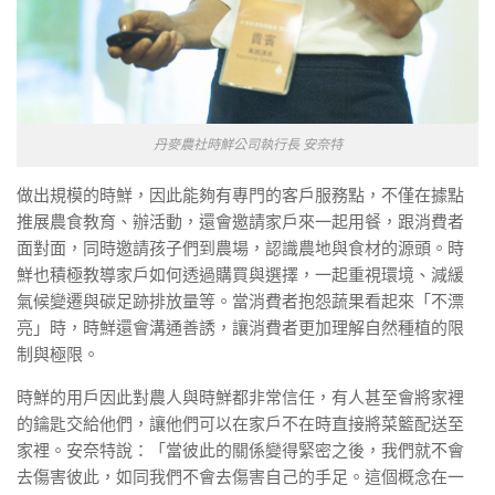
丹麥農社時鮮公司執行長 安奈特
做出規模的時鮮，因此能夠有專門的客戶服務點，不僅在據點
推展農食教育、辦活動，還會邀請家戶來一起用餐，跟消費者
面對面，同時邀請孩子們到農場，認識農地與食材的源頭。時
鮮也積極教導家戶如何透過購買與選擇，一起重視環境、減緩
氣候變遷與碳足跡排放量等。當消費者抱怨蔬果看起來「不漂
亮」時，時鮮還會溝通善誘，讓消費者更加理解自然種植的限
制與極限。
時鮮的用戶因此對農人與時鮮都非常信任，有人甚至會將家裡
的鑰匙交給他們，讓他們可以在家戶不在時直接將菜籃配送至
家裡。安奈特說：「當彼此的關係變得緊密之後，我們就不會
去傷害彼此，如同我們不會去傷害自己的手足。這個概念在一