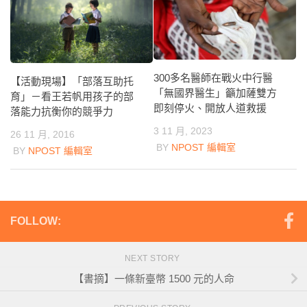
300多名醫師在戰火中行醫
【活動現場】「部落互助托
「無國界醫生」籲加薩雙方
育」－看王若帆用孩子的部
即刻停火、開放人道救援
落能力抗衡你的競爭力
3 11 月, 2023
26 11 月, 2016
BY
NPOST 編輯室
BY
NPOST 編輯室
FOLLOW:
NEXT STORY
【書摘】一條新臺幣 1500 元的人命