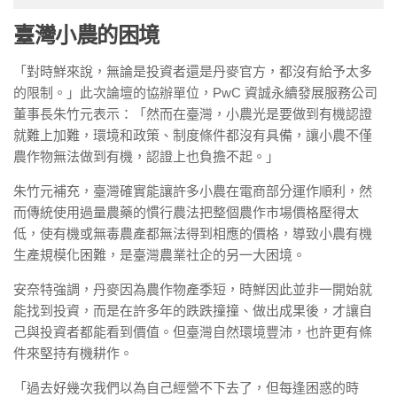
臺灣小農的困境
「對時鮮來說，無論是投資者還是丹麥官方，都沒有給予太多
的限制。」此次論壇的協辦單位，PwC 資誠永續發展服務公司
董事長朱竹元表示：「然而在臺灣，小農光是要做到有機認證
就難上加難，環境和政策、制度條件都沒有具備，讓小農不僅
農作物無法做到有機，認證上也負擔不起。」
朱竹元補充，臺灣確實能讓許多小農在電商部分運作順利，然
而傳統使用過量農藥的慣行農法把整個農作市場價格壓得太
低，使有機或無毒農產都無法得到相應的價格，導致小農有機
生產規模化困難，是臺灣農業社企的另一大困境。
安奈特強調，丹麥因為農作物產季短，時鮮因此並非一開始就
能找到投資，而是在許多年的跌跌撞撞、做出成果後，才讓自
己與投資者都能看到價值。但臺灣自然環境豐沛，也許更有條
件來堅持有機耕作。
「過去好幾次我們以為自己經營不下去了，但每逢困惑的時