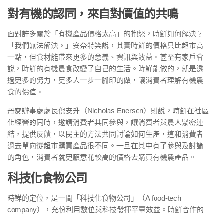
對有機的認同，來自對價值的共鳴
面對許多關於「有機產品價格太高」的抱怨，時鮮如何解決？
「我們無法解決。」安奈特笑說，其實時鮮的價格只比超市高
一點，但食材能帶來更多的意義、資訊與效益。甚至有家戶會
說，時鮮的有機農食改變了自己的生活。時鮮能做的，就是透
過更多的努力，更多人一步一腳印的做，讓消費者理解有機農
食的價值。
丹麥辦事處處長倪安升（Nicholas Enersen）則說，時鮮在社區
化經營的同時，邀請消費者共同參與，讓消費者與農人緊密連
結，提供反饋，以民主的方法共同討論如何生產，這和消費者
過去單向從超市購買產品很不同。一旦在其中有了參與及討論
的角色，消費者就更願意花較高的價格去購買有機農產品。
科技化食物公司
時鮮的定位，是一間「科技化食物公司」（A food-tech
company），充份利用數位與科技發揮平臺效益。時鮮合作的