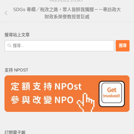
PREVIOUS STORY
SDGs 專欄／稅改之路，眾人皆醉我獨醒－－專訪政大
財政系榮譽教授曾巨威
搜尋站上文章
搜
尋
關
鍵
支持 NPOST
字:
訂閱電子報