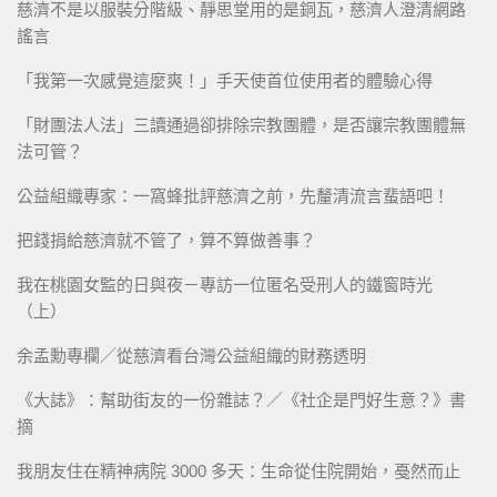
慈濟不是以服裝分階級、靜思堂用的是銅瓦，慈濟人澄清網路
謠言
「我第一次感覺這麼爽！」手天使首位使用者的體驗心得
「財團法人法」三讀通過卻排除宗教團體，是否讓宗教團體無
法可管？
公益組織專家：一窩蜂批評慈濟之前，先釐清流言蜚語吧！
把錢捐給慈濟就不管了，算不算做善事？
我在桃園女監的日與夜－專訪一位匿名受刑人的鐵窗時光
（上）
余孟勳專欄／從慈濟看台灣公益組織的財務透明
《大誌》：幫助街友的一份雜誌？／《社企是門好生意？》書
摘
我朋友住在精神病院 3000 多天：生命從住院開始，戞然而止