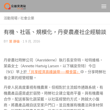
Skip to content
活動現場
/
社會企業
有機、社區、規模化，丹麥農產社企經驗談
BY
葉 靜倫
·
1 9 月, 2016
丹麥農社時鮮公司（Aarstiderne）執行長安奈特‧哈特維格‧
萊森女士（Annette Hartvig Larsen，以下稱安奈特）今日
（9/1）早上於
「共享經濟高峰論壇──糧食篇」
中，分享時鮮社
會企業的經營經驗。
丹麥人民高度重視有機農業，但相對於主流超市通路系統，有
機農產品還是處於弱勢。時鮮社企建立電商平臺，與有機農場
合作，配送客製化蔬菜籃，以社區經營的方式，跨越大小盤
商，將農產品親自送至家戶門口，並且推展有機農法與食材保