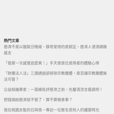
熱門文章
慈濟不是以服裝分階級、靜思堂用的是銅瓦，慈濟人澄清網路
謠言
「我第一次感覺這麼爽！」手天使首位使用者的體驗心得
「財團法人法」三讀通過卻排除宗教團體，是否讓宗教團體無
法可管？
公益組織專家：一窩蜂批評慈濟之前，先釐清流言蜚語吧！
把錢捐給慈濟就不管了，算不算做善事？
我在桃園女監的日與夜－專訪一位匿名受刑人的鐵窗時光