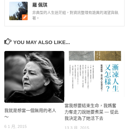
羅 佩琪
非典型的人生迷茫組，對資訊整理有詭異的渴望與執
著。
YOU MAY ALSO LIKE...
當我想要結束生命，我媽奮
我就是想當一個無用的老人
力奪走刀說她要煮菜 — 從此
～
我決定為了她活下去
6 1 月, 2015
13 3 月, 2015