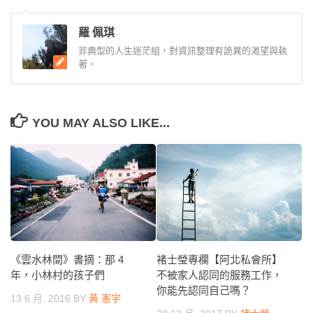
羅 佩琪
非典型的人生迷茫組，對資訊整理有詭異的渴望與執
著。
YOU MAY ALSO LIKE...
褚士瑩專欄【阿北私會所】
《雲水林間》書摘：那 4
不被家人認同的服務工作，
年，小林村的孩子們
你能先認同自己嗎？
13 6 月, 2016
BY
黃 憲宇