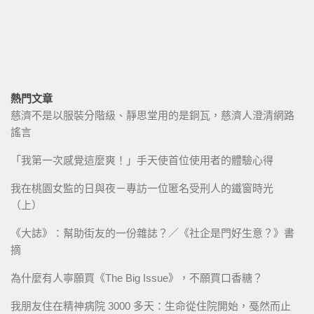
熱門文章
慈濟不是以服裝分階級、靜思堂用的是銅瓦，慈濟人澄清網路
謠言
「我第一次感覺這麼爽！」手天使首位使用者的體驗心得
我在桃園女監的日與夜－專訪一位匿名受刑人的鐵窗時光
（上）
《大誌》：幫助街友的一份雜誌？／《社企是門好生意？》書
摘
為什麼有人寧願買《The Big Issue》，不願買口香糖？
我朋友住在精神病院 3000 多天：生命從住院開始，戞然而止