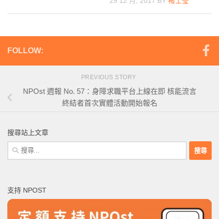
29 12 月, 2017
BY
褚士瑩
FOLLOW:
PREVIOUS STORY
NPOst 週報 No. 57：身障求職平台上線在即 核能流言
終結者首次實體活動開始報名
搜尋站上文章
搜
尋
關
鍵
支持 NPOST
字: