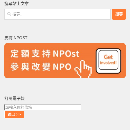
搜尋站上文章
搜
尋
關
鍵
支持 NPOST
字:
訂閱電子報