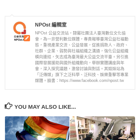
NPOst 編輯室
NPOst 公益交流站，隸屬社團法人臺灣數位文化協
會，為一非營利數位媒體，專責報導臺灣公益社福動
態，重視產業交流、公益發展，促進捐款人、政府、
社群、企業、弱勢與社福組織之溝通，強化公益組織
橫向連結，矢志成為臺灣最大公益交流平臺。另引進
國際發展援助與國外組織動向，舉辦實體講座與年
會，深入探究議題，激發討論與對話。其姐妹站為
「泛傳媒」旗下之泛科學、泛科技、娛樂重擊等專業
媒體。臉書：https://www.facebook.com/npost.tw
YOU MAY ALSO LIKE...