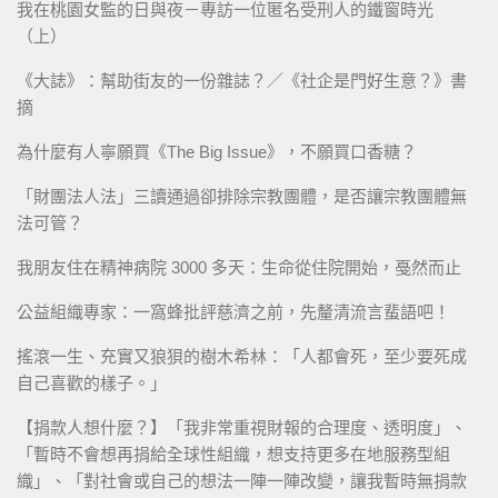
我在桃園女監的日與夜－專訪一位匿名受刑人的鐵窗時光
（上）
《大誌》：幫助街友的一份雜誌？／《社企是門好生意？》書
摘
為什麼有人寧願買《The Big Issue》，不願買口香糖？
「財團法人法」三讀通過卻排除宗教團體，是否讓宗教團體無
法可管？
我朋友住在精神病院 3000 多天：生命從住院開始，戞然而止
公益組織專家：一窩蜂批評慈濟之前，先釐清流言蜚語吧！
搖滾一生、充實又狼狽的樹木希林：「人都會死，至少要死成
自己喜歡的樣子。」
【捐款人想什麼？】「我非常重視財報的合理度、透明度」、
「暫時不會想再捐給全球性組織，想支持更多在地服務型組
織」、「對社會或自己的想法一陣一陣改變，讓我暫時無捐款