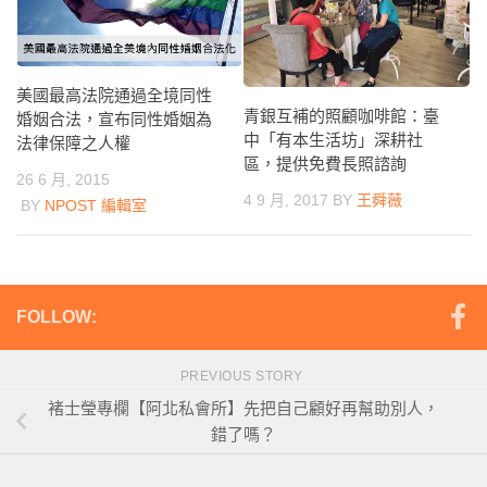
美國最高法院通過全境同性
青銀互補的照顧咖啡館：臺
婚姻合法，宣布同性婚姻為
中「有本生活坊」深耕社
法律保障之人權
區，提供免費長照諮詢
26 6 月, 2015
4 9 月, 2017
BY
王舜薇
BY
NPOST 編輯室
FOLLOW:
PREVIOUS STORY
褚士瑩專欄【阿北私會所】先把自己顧好再幫助別人，
錯了嗎？