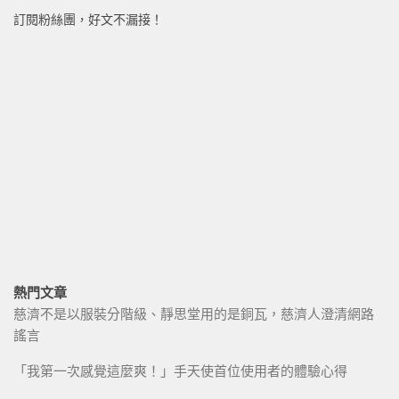
訂閱粉絲團，好文不漏接！
熱門文章
慈濟不是以服裝分階級、靜思堂用的是銅瓦，慈濟人澄清網路
謠言
「我第一次感覺這麼爽！」手天使首位使用者的體驗心得