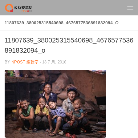
Skip to content
11807639_380025315540698_4676577536891832094_O
11807639_380025315540698_4676577536
891832094_o
BY
NPOST 編輯室
·
18 7 月, 2016