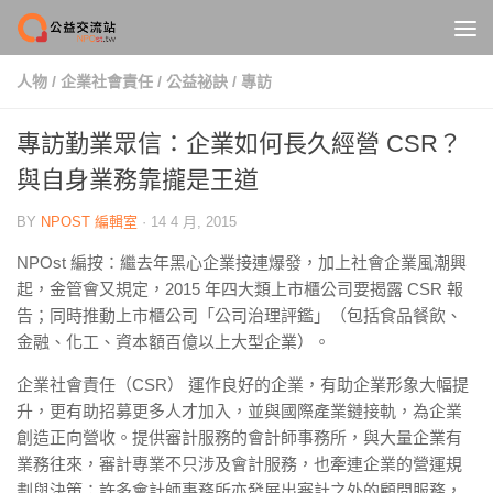
Skip to content
人物
/
企業社會責任
/
公益祕訣
/
專訪
專訪勤業眾信：企業如何長久經營 CSR？
與自身業務靠攏是王道
BY
NPOST 編輯室
·
14 4 月, 2015
NPOst 編按：繼去年黑心企業接連爆發，加上社會企業風潮興
起，金管會又規定，2015 年四大類上市櫃公司要揭露 CSR 報
告；同時推動上市櫃公司「公司治理評鑑」（包括食品餐飲、
金融、化工、資本額百億以上大型企業）。
企業社會責任（CSR） 運作良好的企業，有助企業形象大幅提
升，更有助招募更多人才加入，並與國際產業鏈接軌，為企業
創造正向營收。提供審計服務的會計師事務所，與大量企業有
業務往來，審計專業不只涉及會計服務，也牽連企業的營運規
劃與決策；許多會計師事務所亦發展出審計之外的顧問服務，