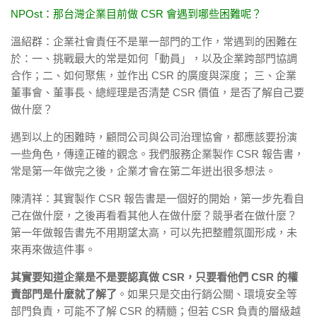
NPOst：那台灣企業目前做 CSR 會遇到哪些困難呢？
溫紹群：企業社會責任不是單一部門的工作，常遇到的困難在
於：一、挑戰最大的常是如何「動員」，以及企業跨部門協調
合作；二、如何聚焦，並作出 CSR 的廣度與深度； 三、企業
董事會、董事長、總經理是否清楚 CSR 價值，是否了解自己要
做什麼？
遇到以上的困難時，顧問公司與公司治理協會，都應該要扮演
一些角色，傳達正確的觀念。我們服務企業製作 CSR 報告書，
常是第一年做完之後，企業才會在第二年迸出很多想法。
陳清祥：其實製作 CSR 報告書是一個好的開始，第一步先看自
己在做什麼，之後再看看其他人在做什麼？競爭者在做什麼？
第一年做報告書先不用期望太高，可以先把整體氛圍形成，未
來再來做這件事。
其實要知道企業是不是要認真做 CSR，只要看他們 CSR 的權
責部門是什麼就了解了
。如果只是交由行銷公關、環境安全等
部門負責，可能不了解 CSR 的精髓；但若 CSR 負責的層級越