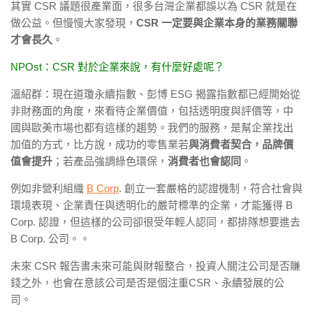
其實 CSR 議題很產業面，很多台灣企業都誤以為 CSR 就是在
做公益。但慢慢大家發現，
CSR 一定要與企業本身的業務關聯
才會長久
。
NPOst：CSR 對於企業來說，有什麼好處呢？
溫紹群：現在道瓊永續指數、彭博 ESG 揭露指數都已經開始從
非財務面的角度，來看待企業價值，包括透明度與評價等，中
國與歐美市場也都有這樣的趨勢。我們的服務，是幫企業找出
加值的方式，比方說，成功的零售業若
與消費者契合，品牌價
值會提升
；若產品強調綠色環保，
消費者也會認同
。
例如非營利組織
B Corp
. 創立一套嚴格的認證機制，符合社會與
環境表現、企業責任與透明化的嚴苛標準的企業，才能獲得 B
Corp. 認證，但這樣的公司卻很受年輕人認同，都排隊想要進去
B Corp. 公司。
。
未來 CSR 報告書未來可能與財報整合，投資人關注公司是否賺
錢之外，也會在意該公司是否是個注重CSR、永續發展的公
司。