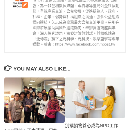
NPOst 公益交流站，隸屬社團法人臺灣數位文化協
會，為一非營利數位媒體，專責報導臺灣公益社福動
態，重視產業交流、公益發展，促進捐款人、政府、
社群、企業、弱勢與社福組織之溝通，強化公益組織
橫向連結，矢志成為臺灣最大公益交流平臺。另引進
國際發展援助與國外組織動向，舉辦實體講座與年
會，深入探究議題，激發討論與對話。其姐妹站為
「泛傳媒」旗下之泛科學、泛科技、娛樂重擊等專業
媒體。臉書：https://www.facebook.com/npost.tw
YOU MAY ALSO LIKE...
別讓捐物善心成為NPO工作