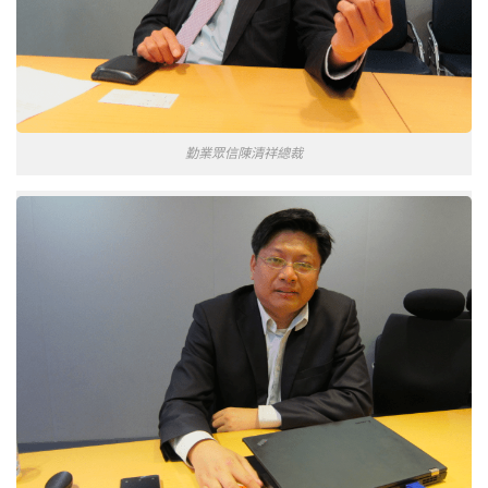
勤業眾信陳清祥總裁