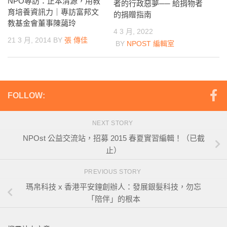
NPO專訪：正本清源，用教
者的行政惡夢── 給捐物者
育培養資訊力｜專訪富邦文
的捐贈指南
教基金會董事陳藹玲
4 3 月, 2022
21 3 月, 2014
BY
張 傳佳
BY
NPOST 編輯室
FOLLOW:
NEXT STORY
NPOst 公益交流站，招募 2015 春夏實習編輯！（已截
止）
PREVIOUS STORY
瑪帛科技 x 香港平安鐘創辦人：發展銀髮科技，勿忘
「陪伴」的根本