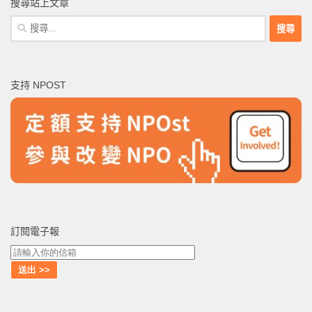
搜尋站上文章
搜
尋
關
鍵
支持 NPOST
字:
訂閱電子報