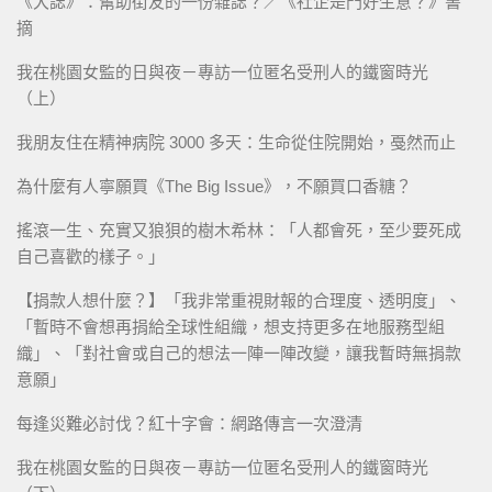
《大誌》：幫助街友的一份雜誌？／《社企是門好生意？》書
摘
我在桃園女監的日與夜－專訪一位匿名受刑人的鐵窗時光
（上）
我朋友住在精神病院 3000 多天：生命從住院開始，戞然而止
為什麼有人寧願買《The Big Issue》，不願買口香糖？
搖滾一生、充實又狼狽的樹木希林：「人都會死，至少要死成
自己喜歡的樣子。」
【捐款人想什麼？】「我非常重視財報的合理度、透明度」、
「暫時不會想再捐給全球性組織，想支持更多在地服務型組
織」、「對社會或自己的想法一陣一陣改變，讓我暫時無捐款
意願」
每逢災難必討伐？紅十字會：網路傳言一次澄清
我在桃園女監的日與夜－專訪一位匿名受刑人的鐵窗時光