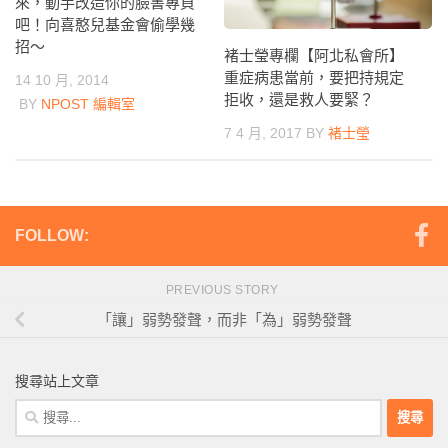
來，動手改造你的臉書專頁
吧！向喜憨兒基金會偷學幾
招～
褚士瑩專欄【阿北私會所】
重症病患當前，要把持規定
14 10 月, 2014
拒收，還是救人要緊？
BY
NPOST 編輯室
7 4 月, 2017
BY
褚士瑩
FOLLOW:
PREVIOUS STORY
「讓」弱勢發聲，而非「為」弱勢發聲
搜尋站上文章
搜
尋