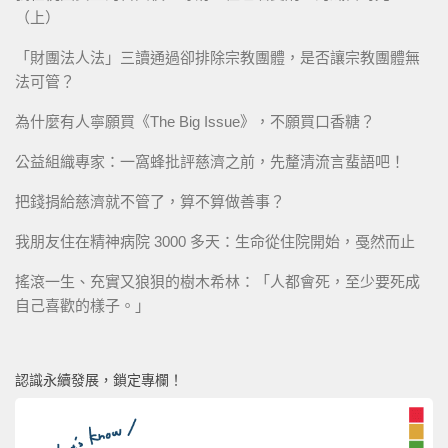
（上）
「財團法人法」三讀通過卻排除宗教團體，是否讓宗教團體無
法可管？
為什麼有人寧願買《The Big Issue》，不願買口香糖？
公益組織專家：一窩蜂批評慈濟之前，先釐清流言蜚語吧！
把錢捐給慈濟就不管了，算不算做善事？
我朋友住在精神病院 3000 多天：生命從住院開始，戞然而止
搖滾一生、充實又狼狽的樹木希林：「人都會死，至少要死成
自己喜歡的樣子。」
認識永續發展，鎖定專欄！