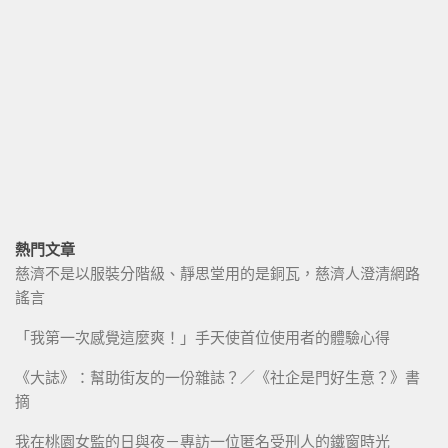
熱門文章
慈濟不是以服裝分階級、靜思堂用的是銅瓦，慈濟人澄清網路
謠言
「我第一次感覺這麼爽！」手天使首位使用者的體驗心得
《大誌》：幫助街友的一份雜誌？／《社企是門好生意？》書
摘
我在桃園女監的日與夜－專訪一位匿名受刑人的鐵窗時光