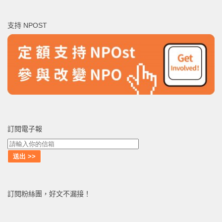
關
鍵
支持 NPOST
字:
訂閱電子報
訂閱粉絲團，好文不漏接！