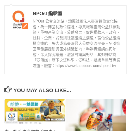
NPOst 編輯室
NPOst 公益交流站，隸屬社團法人臺灣數位文化協
會，為一非營利數位媒體，專責報導臺灣公益社福動
態，重視產業交流、公益發展，促進捐款人、政府、
社群、企業、弱勢與社福組織之溝通，強化公益組織
橫向連結，矢志成為臺灣最大公益交流平臺。另引進
國際發展援助與國外組織動向，舉辦實體講座與年
會，深入探究議題，激發討論與對話。其姐妹站為
「泛傳媒」旗下之泛科學、泛科技、娛樂重擊等專業
媒體。臉書：https://www.facebook.com/npost.tw
YOU MAY ALSO LIKE...