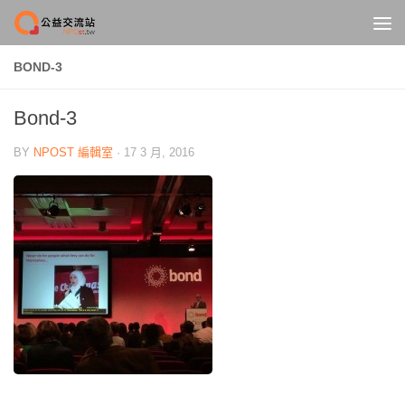
Skip to content
BOND-3
Bond-3
BY
NPOST 編輯室
·
17 3 月, 2016